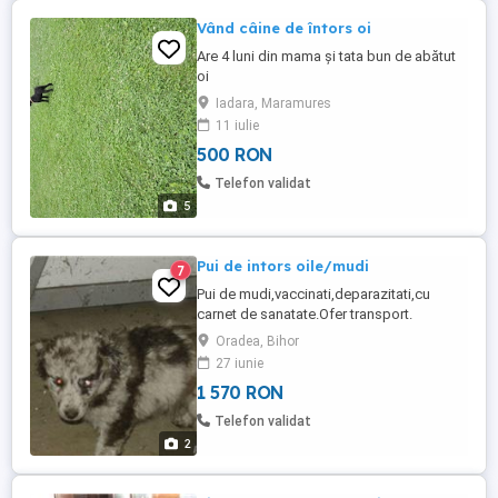
Vând câine de întors oi
Are 4 luni din mama și tata bun de abătut
oi
Iadara, Maramures
11 iulie
500 RON
Telefon validat
5
Pui de intors oile/mudi
7
Pui de mudi,vaccinati,deparazitati,cu
carnet de sanatate.Ofer transport.
Oradea, Bihor
27 iunie
1 570 RON
Telefon validat
2