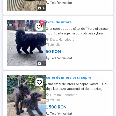
Telefon validat
4
Căței de întors
2
Ofer spre adopție căței de întors oile rasa
mudi foarte ageri și buni ptr paza ,fără
pedigree
Deva, Hunedoara
30 iulie
50 RON
Telefon validat
4
catei de.intors oi si capre
vând catei de intors oi capre. vârstă 5 luni
deja.lucreaza.vaccinati .și deparazitați
conform varstei
Lumina, Constanta
29 iulie
1 500 RON
Telefon validat