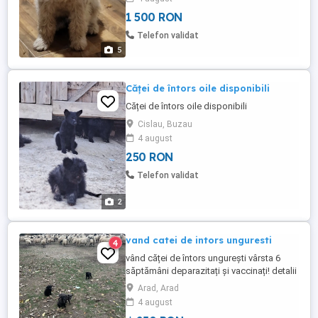
Ungaria. Numai la casa pariculara, fara
1 500 RON
lant sau cusca.
Telefon validat
5
Căței de întors oile disponibili
Căței de întors oile disponibili
Cislau, Buzau
4 august
250 RON
Telefon validat
2
vand catei de intors unguresti
4
vând căței de întors ungurești vârsta 6
săptămâni deparazitați și vaccinați! detalii
la telefon
Arad, Arad
4 august