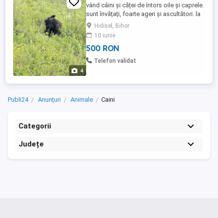
vând câini și căței de întors oile și caprele.
sunt învățați, foarte ageri și ascultători. la
câine prețul este 1000 RON, rasă pură
Hidisel, Bihor
pully, iar la căței 500 RON. la fața locului se
10 iunie
poate vedea și părinții.
500 RON
Telefon validat
4
Publi24
Anunțuri
Animale
Caini
Categorii
Județe