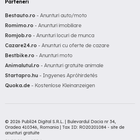
Parteneri
Bestauto.ro
- Anunturi auto/moto
Romimo.ro
- Anunturi imobiliare
Romjob.ro
- Anunturi locuri de munca
Cazare24.ro
- Anunturi cu oferte de cazare
Bestbike.ro
- Anunturi moto
Animalutul.ro
- Anunturi gratuite animale
Startapro.hu
- Ingyenes Apróhirdetés
Quoka.de
- Kostenlose Kleinanzeigen
© 2026 Publi24 Digital S.R.L. | Bulevardul Dacia nr 34,
Oradea 410346, Romania | Tax ID: RO20201084 -
site de
anunturi gratuite