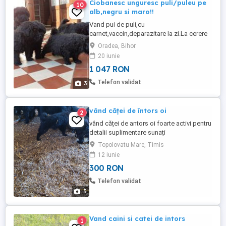
Ciobanesc unguresc puli/puleu pe
10
alb,negru si maro!!
Vand pui de puli,cu
carnet,vaccin,deparazitare la zi.La cerere
asigur transport!!Preț începând cu 200
Oradea, Bihor
euro !!
20 iunie
1 047 RON
Telefon validat
3
vând căței de întors oi
2
vând căței de antors oi foarte activi pentru
detalii suplimentare sunați
Topolovatu Mare, Timis
12 iunie
300 RON
Telefon validat
5
Vand caini si catei de intors
1