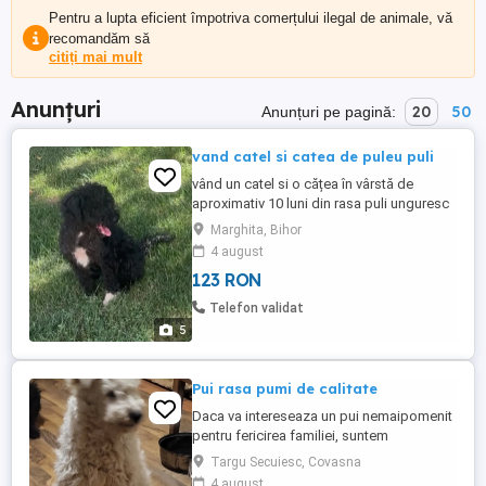
Pentru a lupta eficient împotriva comerțului ilegal de animale, vă
recomandăm să
citiți mai mult
Anunțuri
20
50
Anunțuri pe pagină:
vand catel si catea de puleu puli
vând un catel si o cățea în vârstă de
aproximativ 10 luni din rasa puli unguresc
nu au probleme cu păsările merg foarte
Marghita, Bihor
bine mai multe detali la telefon
4 august
123 RON
Telefon validat
5
Pui rasa pumi de calitate
Daca va intereseaza un pui nemaipomenit
pentru fericirea familiei, suntem
disponibili inca patru baieti. Carnet de
Targu Secuiesc, Covasna
sanatate la zi, chip, parinti cu pedigree din
4 august