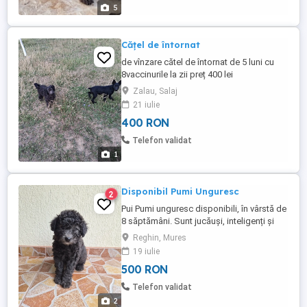
5
Cățel de întornat
de vînzare cătel de întornat de 5 luni cu
8vaccinurile la zii preț 400 lei
Zalau, Salaj
21 iulie
400 RON
Telefon validat
1
Disponibil Pumi Unguresc
2
Pui Pumi unguresc disponibili, în vârstă de
8 săptămâni. Sunt jucăuși, inteligenți și
foarte energici, o rasă cunoscută pentru
Reghin, Mures
loialitate și atașamentul față de familie.
19 iulie
Potriviți atât pentru companie, cât și
500 RON
pentru persoane active sau gospodărie Nr
de tel.
Telefon validat
2