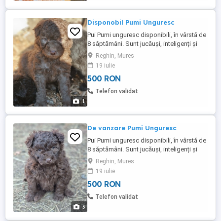
Disponobil Pumi Unguresc
Pui Pumi unguresc disponibili, în vârstă de
8 săptămâni. Sunt jucăuși, inteligenți și
foarte energici, o rasă cunoscută pentru
Reghin, Mures
loialitate și atașamentul față de familie.
19 iulie
Potriviți atât pentru companie, cât și
500 RON
pentru persoane active sau gospodărie Nr
de tel.
Telefon validat
1
De vanzare Pumi Unguresc
Pui Pumi unguresc disponibili, în vârstă de
8 săptămâni. Sunt jucăuși, inteligenți și
foarte energici, o rasă cunoscută pentru
Reghin, Mures
loialitate și atașamentul față de familie.
19 iulie
Potriviți atât pentru companie, cât și
500 RON
pentru persoane active sau gospodărie.
Pentru detalii NR
Telefon validat
3