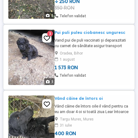
250 RON
350 RON
3
Telefon validat
Pui puli puleu ciobanesc unguresc
3
Vand pui de puli vaccinati și deparazitati
cu carnet de sănătate asigur transport
Oradea, Bihor
1 august
1 573 RON
Telefon validat
3
Vând câine de întors oi
Vând câine de întors oile il vând pentru ca
eu am doar 4 oi si toată ziua Lear întoarce
este bun pentru cine are multe oi
Targu Mures, Mures
31 iulie
400 RON