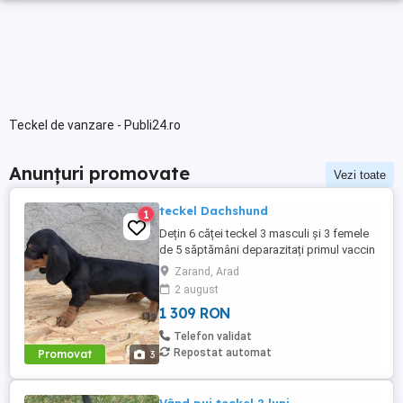
Teckel de vanzare - Publi24.ro
Anunțuri promovate
Vezi toate
teckel Dachshund
1
Dețin 6 căței teckel 3 masculi și 3 femele
de 5 săptămâni deparazitați primul vaccin
și carnet de sănătate Dețin Ambi părinți cu
Zarand, Arad
pedigree !!
2 august
1 309 RON
Telefon validat
Repostat automat
Promovat
3