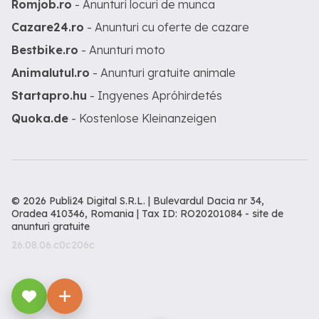
Romjob.ro
- Anunturi locuri de munca
Cazare24.ro
- Anunturi cu oferte de cazare
Bestbike.ro
- Anunturi moto
Animalutul.ro
- Anunturi gratuite animale
Startapro.hu
- Ingyenes Apróhirdetés
Quoka.de
- Kostenlose Kleinanzeigen
© 2026 Publi24 Digital S.R.L. | Bulevardul Dacia nr 34,
Oradea 410346, Romania | Tax ID: RO20201084 -
site de
anunturi gratuite
26.08.06.c0c206c