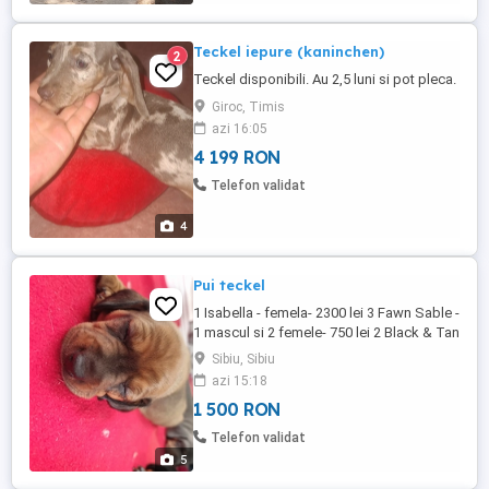
Teckel iepure (kaninchen)
2
Teckel disponibili. Au 2,5 luni si pot pleca.
Giroc, Timis
azi 16:05
4 199 RON
Telefon validat
4
Pui teckel
1 Isabella - femela- 2300 lei 3 Fawn Sable -
1 mascul si 2 femele- 750 lei 2 Black & Tan
- 1 mascul si o femela- 1000 lei 1 Black &
Sibiu, Sibiu
Tan Piebald - mascul- 1500 lei Nascuti in
azi 15:18
11 iulie. Disponibili din 22 august. In Sibiu.
1 500 RON
Telefon validat
5