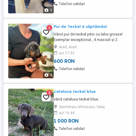
Telefon validat
5
Pui de Teckel 6 săptămâni
1
Vând pui de teckel pitic cu labe groase!
Exemplar excepțional , 4 masculi și 2
femele ! Dețin ambii părinți! Nu au vaccin!
Arad, Arad
azi 17:33
600 RON
Telefon validat
5
catelusa teckel blue
3
vând catelusa teckel blue
Sanmihaiu Almasului, Salaj
azi 16:44
1 000 RON
Telefon validat