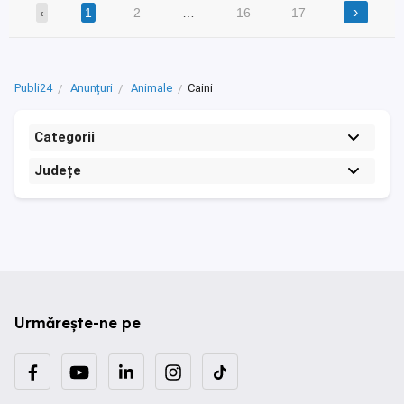
›
‹
1
2
…
16
17
Publi24
Anunțuri
Animale
Caini
Categorii
Județe
Urmărește-ne pe