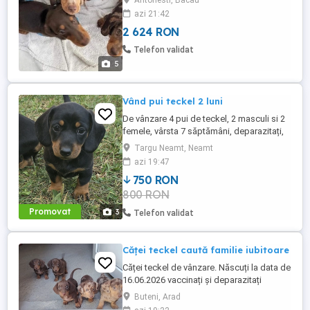
Antohesti, Bacau
locului. Câinii noștri locuiesc la țară, într-o
azi 21:42
casă cu grădină împrejmuită, la care au
2 624 RON
acces și cățeii. De asemenea, sunt
obișnuiți cu o saltea de dresaj pentru căței
Telefon validat
în casă. ...
5
Vând pui teckel 2 luni
De vânzare 4 pui de teckel, 2 masculi si 2
femele, vârsta 7 săptămâni, deparazitați,
vaccinați, cu carnet de sănătate.
Targu Neamt, Neamt
azi 19:47
750 RON
800 RON
Promovat
3
Telefon validat
Căței teckel caută familie iubitoare
Căței teckel de vânzare. Născuți la data de
16.06.2026 vaccinați și deparazitați
conform vârstei. Disponibili 3 ciocolatii -
Buteni, Arad
două fetițe și un băiat, și arlechin merle o