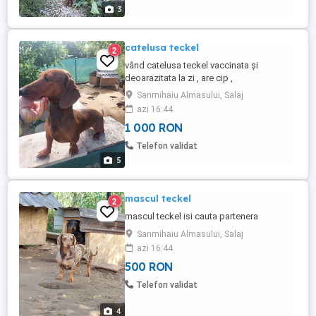
3
catelusa teckel
2
vând catelusa teckel vaccinata și
deoarazitata la zi , are cip ,
Sanmihaiu Almasului, Salaj
azi 16:44
1 000 RON
Telefon validat
5
mascul teckel
2
mascul teckel isi cauta partenera
Sanmihaiu Almasului, Salaj
azi 16:44
500 RON
Telefon validat
4