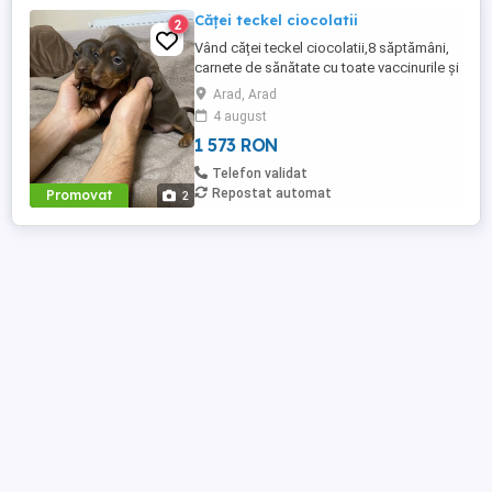
Căței teckel ciocolatii
2
Vând căței teckel ciocolatii,8 săptămâni,
carnete de sănătate cu toate vaccinurile și
deparazitarile la zi, ambii părinți se pot
Arad, Arad
vedea.
4 august
1 573 RON
Telefon validat
Repostat automat
Promovat
2