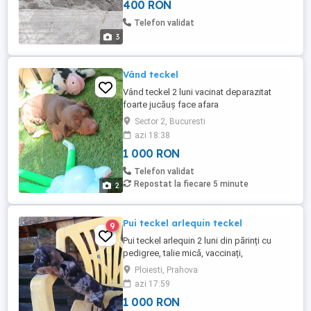
400 RON
Telefon validat
3
Vând teckel
Vând teckel 2 luni vacinat deparazitat
foarte jucăuș face afara
Sector 2, Bucuresti
azi 18:38
1 000 RON
Telefon validat
Repostat la fiecare 5 minute
2
Pui teckel arlequin teckel
9
Pui teckel arlequin 2 luni din părinți cu
pedigree, talie mică, vaccinați,
deparazitați intern și extern, carnet de
Ploiesti, Prahova
sănătate, alte detalii la telefon WhatsApp.
azi 17:59
Preț diferit în funcție de culoare. Culori
1 000 RON
diferite.