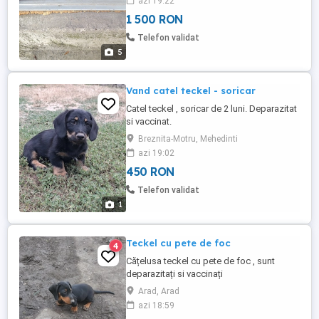
azi 19:22
fetiță și un băiat. Mai multe detalii în privat
1 500 RON
sau la nr.de tel Preț ciocolatiu 1500 de lei
iar arlechin 1800 de lei
Telefon validat
5
Vand catel teckel - soricar
Catel teckel , soricar de 2 luni. Deparazitat
si vaccinat.
Breznita-Motru, Mehedinti
azi 19:02
450 RON
Telefon validat
1
Teckel cu pete de foc
4
Cățelusa teckel cu pete de foc , sunt
deparazitați si vaccinați
Arad, Arad
azi 18:59