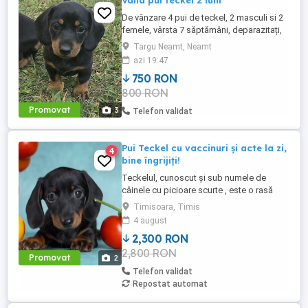
Vând pui teckel 2 luni
De vânzare 4 pui de teckel, 2 masculi si 2
femele, vârsta 7 săptămâni, deparazitați,
vaccinați, cu carnet de sănătate.
Targu Neamt, Neamt
azi 19:47
750 RON
800 RON
Promovat
3
Telefon validat
Pui Teckel cu vaccinuri și acte la zi,
4
bine îngrijiți!
Teckelul, cunoscut și sub numele de
câinele cu picioare scurte , este o rasă
plină de personalitate, îndrăgită pentru
Timisoara, Timis
curajul, inteligența și atașamentul său față
4 august
de familie. Acești câini sunt extrem de
2,300 RON
versatili: deși de talie mică, au un spirit
2,800 RON
jucăuș și curajos, fiind totodată
Promovat
2
companioni minunați ...
Telefon validat
Repostat automat