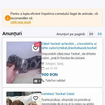
Pentru a lupta eficient împotriva comerțului ilegal de animale, vă
recomandăm să
citiți mai mult
Anunțuri
20
50
Anunțuri pe pagină:
Cățel teckel arlechin , ciocolatiu si
19
alte culori(tekel,Dachshund,techel
Disponibili căței rasa Teckel , de diferite
culori , preț în funcție de culoare
Disponibili atât băieței cat și fetițe Pt mai
Salajeni, Salaj
multe detalii scrieți mesaj va rog
azi 21:59
900 RON
Telefon validat
5
catelusi Teckel Caini
foarte jucăuși, obișnuiți cu pisicile și
zgomotele de zi cu zi și cresc cu ambii