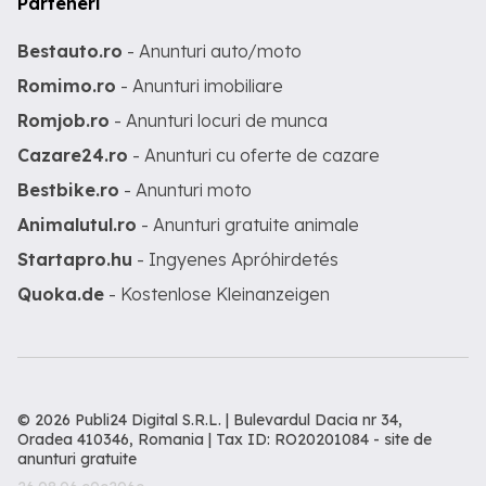
Parteneri
Bestauto.ro
- Anunturi auto/moto
Romimo.ro
- Anunturi imobiliare
Romjob.ro
- Anunturi locuri de munca
Cazare24.ro
- Anunturi cu oferte de cazare
Bestbike.ro
- Anunturi moto
Animalutul.ro
- Anunturi gratuite animale
Startapro.hu
- Ingyenes Apróhirdetés
Quoka.de
- Kostenlose Kleinanzeigen
© 2026 Publi24 Digital S.R.L. | Bulevardul Dacia nr 34,
Oradea 410346, Romania | Tax ID: RO20201084 -
site de
anunturi gratuite