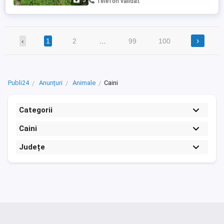
5
Telefon validat
›
‹
1
2
…
99
100
Publi24
Anunțuri
Animale
Caini
Categorii
Caini
Județe