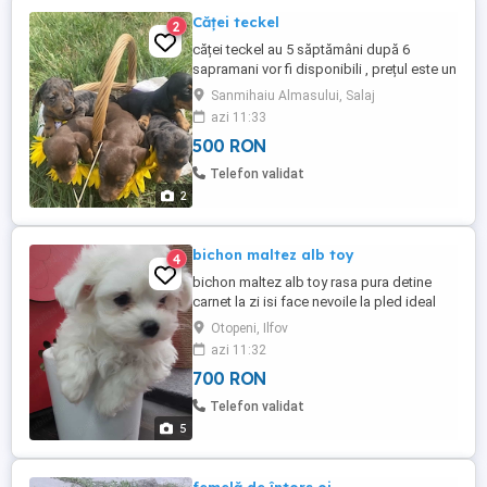
Căței teckel
2
căței teckel au 5 săptămâni după 6
sapramani vor fi disponibili , prețul este un
funcție de culoare între 500 și 1000 de lei
Sanmihaiu Almasului, Salaj
azi 11:33
500 RON
Telefon validat
2
bichon maltez alb toy
4
bichon maltez alb toy rasa pura detine
carnet la zi isi face nevoile la pled ideal
pentru copii nu lasa par
Otopeni, Ilfov
azi 11:32
700 RON
Telefon validat
5