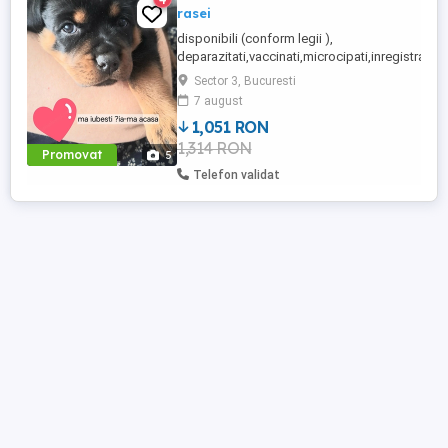
rasei
disponibili (conform legii ),
deparazitati,vaccinati,microcipati,inregistrati...te
Sector 3, Bucuresti
7 august
1,051 RON
1,314 RON
Promovat
5
Telefon validat