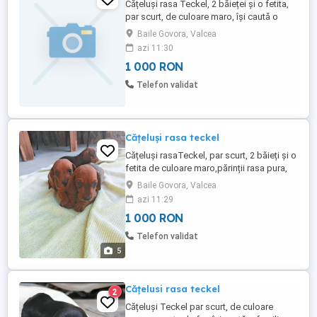
Cățeluși rasa Teckel, 2 băieței și o fetita,
par scurt, de culoare maro, își caută o
familie iubitoare.
Baile Govora, Valcea
azi 11:30
1 000 RON
Telefon validat
Cățeluși rasa teckel
Cățeluși rasaTeckel, par scurt, 2 băieți și o
fetita de culoare maro,părinții rasa pura,
își caută o familie iubitoare!
Baile Govora, Valcea
azi 11:29
1 000 RON
Telefon validat
5
Cățelusi rasa teckel
2
Cățeluși Teckel par scurt, de culoare