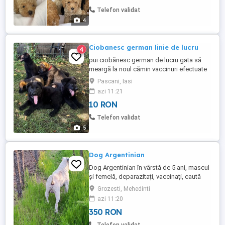
oamenii Căutăm familii responsabile, care
Telefon validat
să ...
4
Ciobanesc german linie de lucru
4
pui ciobănesc german de lucru gata să
meargă la noul cămin vaccinuri efectuate
deparazitați intern carnet de sănătate
Pascani, Iasi
azi 11:21
10 RON
Telefon validat
5
Dog Argentinian
Dog Argentinian în vârstă de 5 ani, mascul
și femelă, deparazitați, vaccinați, caută
nouă
Grozesti, Mehedinti
azi 11:20
350 RON