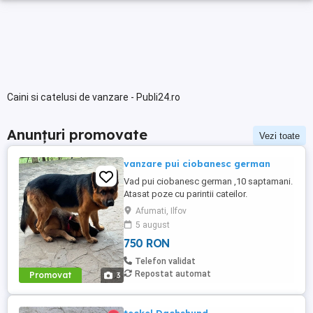
Caini si catelusi de vanzare - Publi24.ro
Anunțuri promovate
Vezi toate
vanzare pui ciobanesc german
Vad pui ciobanesc german ,10 saptamani.
Atasat poze cu parintii cateilor.
Afumati, Ilfov
5 august
750 RON
Telefon validat
Repostat automat
Promovat
3