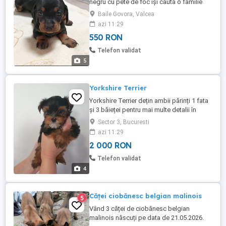
negru cu pete de foc își caută o familie
iubitoare!
Baile Govora, Valcea
azi 11:29
550 RON
Telefon validat
5
Yorkshire Terrier
Yorkshire Terrier dețin ambii părinți 1 fata
și 3 băieței pentru mai multe detalii în
privat!
Sector 3, Bucuresti
azi 11:29
2 000 RON
Telefon validat
4
Căței ciobănesc belgian malinois
5
Vând 3 căței de ciobănesc belgian
malinois născuți pe data de 21.05.2026.