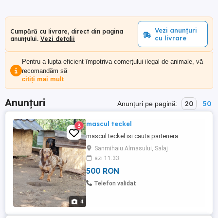
Vezi anunțuri
Cumpără cu livrare, direct din pagina
cu livrare
anunțului.
Vezi detalii
Pentru a lupta eficient împotriva comerțului ilegal de animale, vă
recomandăm să
citiți mai mult
Anunțuri
20
50
Anunțuri pe pagină:
mascul teckel
3
mascul teckel isi cauta partenera
Sanmihaiu Almasului, Salaj
azi 11:33
500 RON
Telefon validat
4