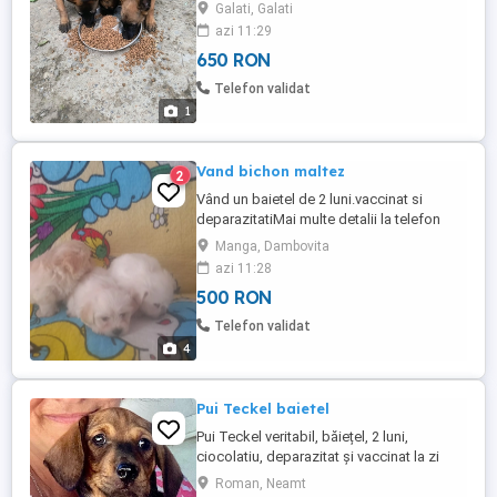
Sunt 2 femele și un mascul cu carnet de
Galati, Galati
sănătate și prin primul vaccin
azi 11:29
650 RON
Telefon validat
1
Vand bichon maltez
2
Vând un baietel de 2 luni.vaccinat si
deparazitatiMai multe detalii la telefon
Manga, Dambovita
azi 11:28
500 RON
Telefon validat
4
Pui Teckel baietel
Pui Teckel veritabil, băiețel, 2 luni,
ciocolatiu, deparazitat și vaccinat la zi
conform vârstei, cu carnet de sănătate,
Roman, Neamt
tătic cu pedigree, caută căsuță nouă și