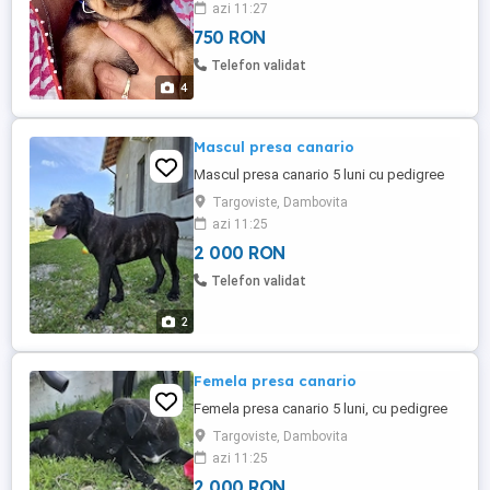
azi 11:27
stăpâni cărora să le dăruiască iubire
750 RON
maximă. Este foarte energic, sănătos,
mănâncă fără probleme și a început să-și
Telefon validat
facă necesitățile afară. ...
4
Mascul presa canario
Mascul presa canario 5 luni cu pedigree
Targoviste, Dambovita
azi 11:25
2 000 RON
Telefon validat
2
Femela presa canario
Femela presa canario 5 luni, cu pedigree
Targoviste, Dambovita
azi 11:25
2 000 RON