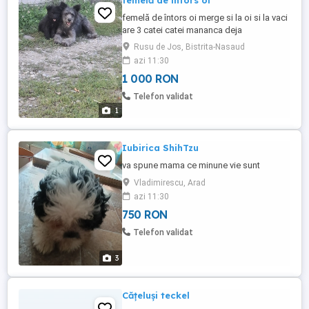
femelă de întors oi
femelă de întors oi merge si la oi si la vaci
are 3 catei catei mananca deja
Rusu de Jos, Bistrita-Nasaud
azi 11:30
1 000 RON
Telefon validat
1
Iubirica ShihTzu
va spune mama ce minune vie sunt
Vladimirescu, Arad
azi 11:30
750 RON
Telefon validat
3
Cățeluși teckel