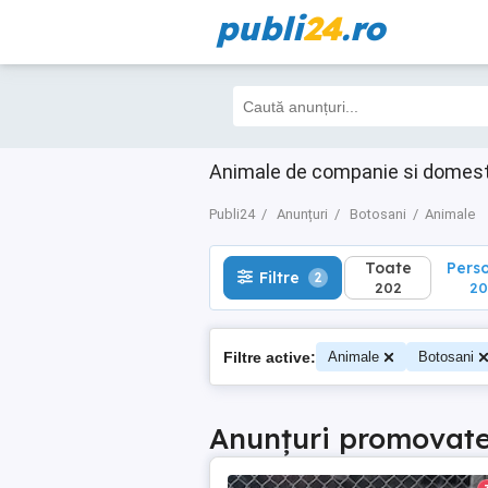
publi
24
.ro
Toate
Perso
Filtre
2
202
200
Animale de companie si domest
Publi24
Anunțuri
Botosani
Animale
Toate
Pers
Filtre
2
202
2
Filtre active:
Animale
Botosani
Anunțuri promovat