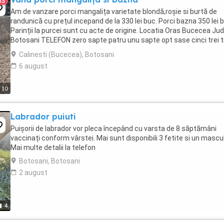
33
Am de vanzare porci mangalița varietate blondă,roșie si burtă de
randunică cu prețul incepand de la 330 lei buc. Porci bazna 350 lei 
Parinții la purcei sunt cu acte de origine. Locatia Oras Bucecea Jud
Botosani TELEFON zero sapte patru unu sapte opt sase cinci trei t
trei TIK TOK Mangalita ...
Calinesti (Bucecea), Botosani
6 august
10
Labrador puiuti
Puișorii de labrador vor pleca începând cu varsta de 8 săptămâni
vaccinați conform vârstei. Mai sunt disponibili 3 fetite si un mascul
Mai multe detalii la telefon
Botosani, Botosani
2 august
4