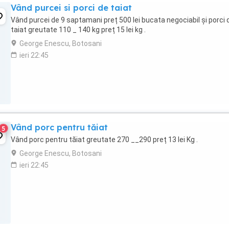
Vând purcei si porci de taiat
Vând purcei de 9 saptamani preț 500 lei bucata negociabil și porci 
taiat greutate 110 _ 140 kg preț 15 lei kg .
George Enescu, Botosani
ieri 22:45
Vând porc pentru tăiat
5
Vând porc pentru tăiat greutate 270 __290 preț 13 lei Kg .
George Enescu, Botosani
ieri 22:45