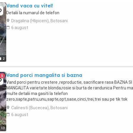
Vand vaca cu vitel!
Detalii la numarul de telefon
Dragalina (Hlipiceni), Botosani
6 august
2
Vand porci mangalita si bazna
3
Vand porci pentru crestere ,reproductie, sacrificare rasa BAZNA SI
MANGALITA varietate blonda,rosie si burta de randunica Pentru ma
multe detalii ma gasiti la telefon
zero,sapte,patru,unu,sapte,opt,sase,cinci,trei,trei sau pe tik tok
MANGALITA DE LA BOTOSANI.
Calinesti (Bucecea), Botosani
6 august
10