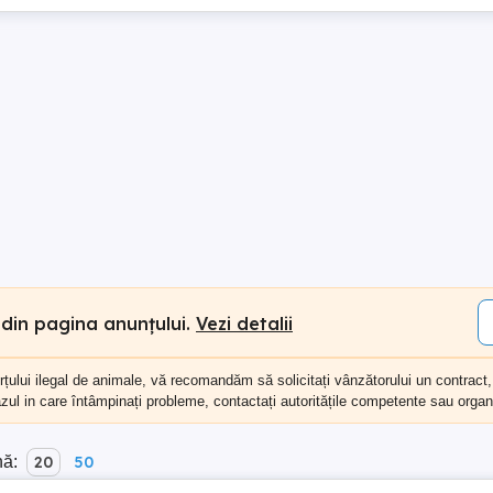
 din pagina anunțului.
Vezi detalii
erțului ilegal de animale, vă recomandăm să
solicitați vânzătorului un contract
cazul in care întâmpinați probleme, contactați autoritățile competente sau organi
nă:
20
50