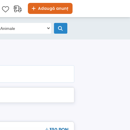
Adaugă anunț
330 RON