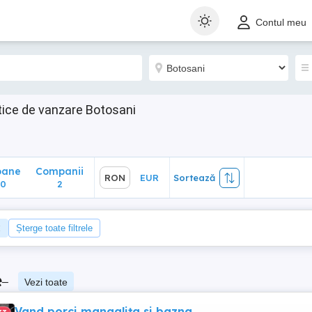
ane
Companii
RON
EUR
Sortează
Contul meu
2
ice de vanzare Botosani
oane
Companii
RON
EUR
Sortează
00
2
Șterge toate filtrele
e
–
Vezi toate
Vand porci mangalița si bazna