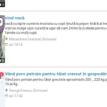
2
vind vacă
vacă cu lapte cuminte invatata cu copii ținută la pripon tinără al tre
vițel se mulge ușor curată la uger dă cam 24 litri la zi ideala pentru 
familie cu mulți copii.
Manastirea Doamnei, Botosani
ieri 18:16
5
Vând porc petrain pentru tăiat crescut în gospodăr
1
Vând porc petrain pentru tăiat greutate aproximativ 200 _ 220 kg p
15 lei Kg..
George Enescu, Botosani
ieri 17:42