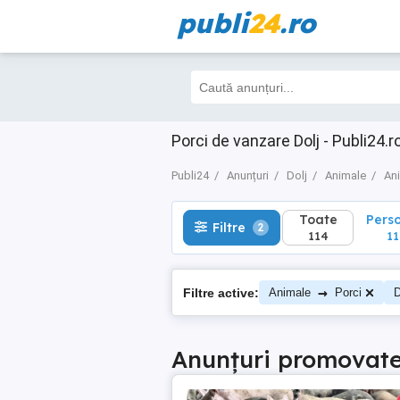
publi
24
.ro
Toate
Perso
Filtre
2
114
110
Porci de vanzare Dolj - Publi24.r
Publi24
Anunțuri
Dolj
Animale
An
Toate
Pers
Filtre
2
114
11
→
Filtre active:
Animale
Porci
D
Anunțuri promovat