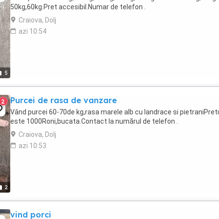
50kg,60kg.Pret accesibil.Numar de telefon .
Craiova, Dolj
azi 10:54
5
Purcei de rasa de vanzare
2
Vând purcei 60-70de kg,rasa marele alb cu landrace si pietraniPret
este 1000Roni,bucata.Contact la numărul de telefon .
Craiova, Dolj
azi 10:53
2
vind porci