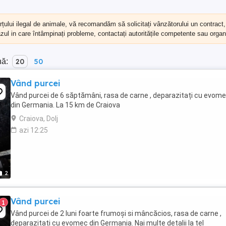
erțului ilegal de animale, vă recomandăm să
solicitați vânzătorului un contract
cazul in care întâmpinați probleme, contactați autoritățile competente sau organi
nă:
20
50
Vând purcei
Vând purcei de 6 săptămâni, rasa de carne , deparazitați cu evom
din Germania. La 15 km de Craiova
Craiova, Dolj
azi 12:25
2
Vând purcei
1
Vând purcei de 2 luni foarte frumoși si mâncăcios, rasa de carne ,
deparazitați cu evomec din Germania. Nai multe detalii la tel