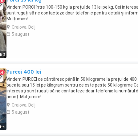
8
Vindem PORCI între 100-150 kg la prețul de 13 lei pe kg. Cei interesa
sunt rugați să ne contacteze doar telefonic pentru detalii și inform
Mulțumim!
Craiova, Dolj
5 august
3
Purcei 400 lei
14
Vindem PURCEI ce cântăresc până în 50 kilograme la prețul de 400 
bucata sau 15 lei pe kilogram pentru ce este peste 50 kilograme Ce
interesați sunt rugați să ne contacteze doar telefonic la numărul d
anunț. Mulțumim!
Craiova, Dolj
5 august
4