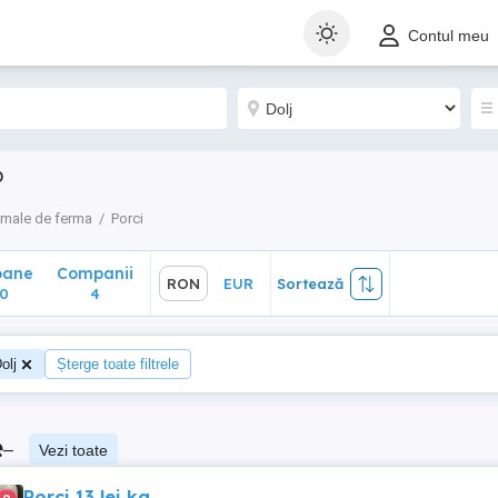
ane
Companii
RON
EUR
Sortează
Contul meu
4
o
imale de ferma
Porci
oane
Companii
RON
EUR
Sortează
0
4
olj
Șterge toate filtrele
e
–
Vezi toate
Porci 13 lei kg