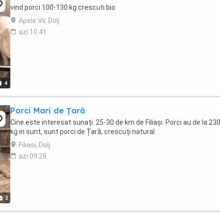
vind porci 100-130 kg crescuti bio
Apele Vii, Dolj
azi 10:41
4
Porci Mari de Țară
Cine este interesat sunați. 25-30 de km de Filiași. Porci au de la 23
kg in sunt, sunt porci de Țară, crescuți natural.
Filiasi, Dolj
azi 09:28
3