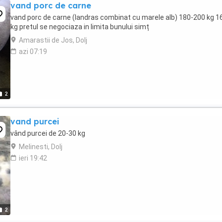
vand porc de carne
vand porc de carne (landras combinat cu marele alb) 180-200 kg 16
kg pretul se negociaza in limita bunului simț
Amarastii de Jos, Dolj
azi 07:19
2
vand purcei
vând purcei de 20-30 kg
Melinesti, Dolj
ieri 19:42
2