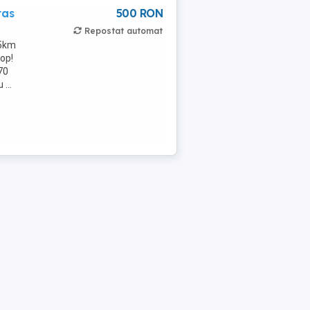
ras
500 RON
Repostat automat
45km
op!
70
...