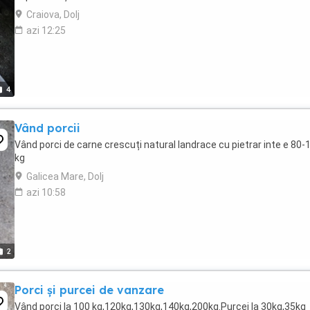
Craiova, Dolj
azi 12:25
4
Vând porcii
Vând porci de carne crescuți natural landrace cu pietrar inte e 80-
kg
Galicea Mare, Dolj
azi 10:58
2
Porci și purcei de vanzare
Vând porci la 100 kg,120kg,130kg,140kg,200kg.Purcei la 30kg,35kg