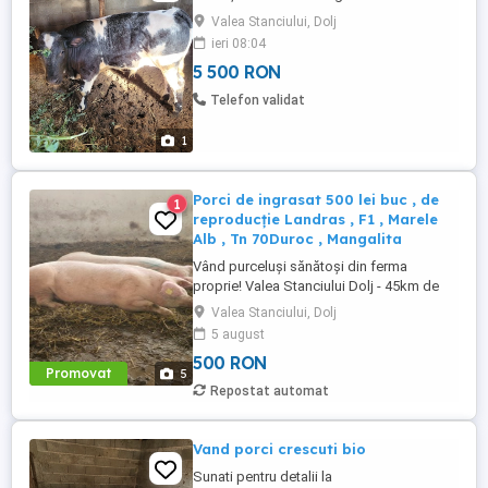
Valea Stanciului, Dolj
ieri 08:04
5 500 RON
Telefon validat
1
Porci de ingrasat 500 lei buc , de
1
reproducție Landras , F1 , Marele
Alb , Tn 70Duroc , Mangalita
Vând purceluși sănătoși din ferma
proprie! Valea Stanciului Dolj - 45km de
Craiova Calitate garantată cu certificat
Valea Stanciului, Dolj
zootehnic genetică de top! Rase Pure și
5 august
Hibrizi Landras , Marele Alb , Duroc ,
500 RON
Mangalita , F1 , Tn70 Purceluși pentru
Promovat
5
îngrășare sănătoși, bine dezvoltați,
Repostat automat
perfect pentru ...
Vand porci crescuti bio
Sunati pentru detalii la