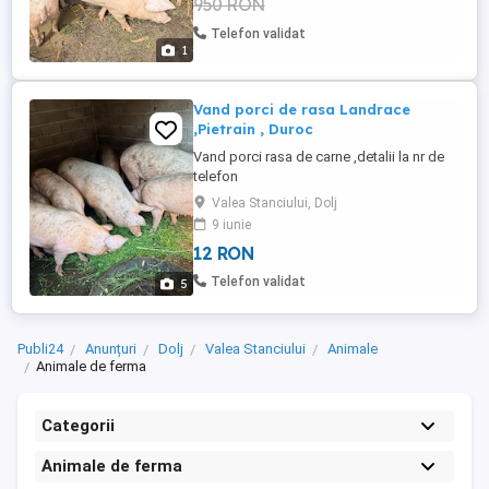
950 RON
Telefon validat
1
Vand porci de rasa Landrace
,Pietrain , Duroc
Vand porci rasa de carne ,detalii la nr de
telefon
Valea Stanciului, Dolj
9 iunie
12 RON
Telefon validat
5
Publi24
Anunțuri
Dolj
Valea Stanciului
Animale
Animale de ferma
Categorii
Animale de ferma