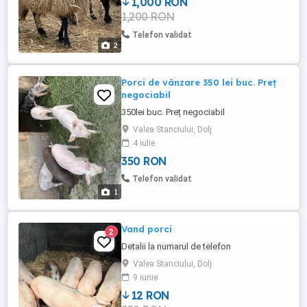
1,000 RON
1,200 RON
Telefon validat
2
Porci de vânzare 350 lei buc. Preț
negociabil
350lei buc. Preț negociabil
Valea Stanciului, Dolj
4 iulie
350 RON
Telefon validat
1
Vand porci
2
Detalii la numarul de telefon
Valea Stanciului, Dolj
9 iunie
12 RON