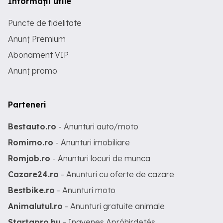
Informații utile
Puncte de fidelitate
Anunț Premium
Abonament VIP
Anunț promo
Parteneri
Bestauto.ro
- Anunturi auto/moto
Romimo.ro
- Anunturi imobiliare
Romjob.ro
- Anunturi locuri de munca
Cazare24.ro
- Anunturi cu oferte de cazare
Bestbike.ro
- Anunturi moto
Animalutul.ro
- Anunturi gratuite animale
Startapro.hu
- Ingyenes Apróhirdetés