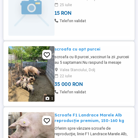
25 iulie
15 RON
Telefon validat
scroafa cu opt purcei
scroafa cu 8 purcei ,vaccinuri la zii ,purceii
au 5 saptamani.Nu raspund la mesaje
sunați la numarul afișat!!!
Valea Stanciului, Dolj
22 iulie
35 000 RON
Telefon validat
1
Scroafe F1 Landrace Marele Alb
reproducţie premium, 150-160 kg
Oferim spre vânzare scroafe de
reproducţie, linie F1 Landrace Marele Alb,