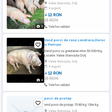
Valea Stanciului, Dolj
4 august
12 RON
15 RON
5
Telefon validat
Vand porci de rasa Landrace,Duroc
si Pietrain
Vand porci cu greutatea intre 50-300+kg.
Locatie :Valea Stanciului Dolj
Valea Stanciului, Dolj
4 august
12 RON
15 RON
4
Telefon validat
porci de protap
vind porci de proțap 70 80 kg 15lei kg
Valea Stanciului, Dolj