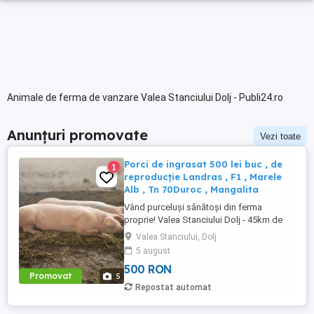
Animale de ferma de vanzare Valea Stanciului Dolj - Publi24.ro
Anunțuri promovate
Vezi toate
Porci de ingrasat 500 lei buc , de
1
reproducție Landras , F1 , Marele
Alb , Tn 70Duroc , Mangalita
Vând purceluși sănătoși din ferma
proprie! Valea Stanciului Dolj - 45km de
Craiova Calitate garantată cu certificat
Valea Stanciului, Dolj
zootehnic genetică de top! Rase Pure și
5 august
Hibrizi Landras , Marele Alb , Duroc ,
500 RON
Mangalita , F1 , Tn70 Purceluși pentru
Promovat
5
îngrășare sănătoși, bine dezvoltați,
Repostat automat
perfect pentru ...