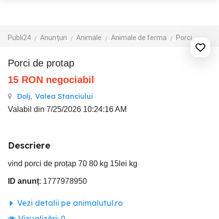
Publi24
Anunțuri
Animale
Animale de ferma
Porci
porci de protap
15
RON
negociabil
Dolj
,
Valea Stanciului
Valabil din 7/25/2026 10:24:16 AM
Descriere
vind porci de proțap 70 80 kg 15lei kg
ID anunț
: 1777978950
Vezi detalii pe animalutul.ro
Vizualizări:
0