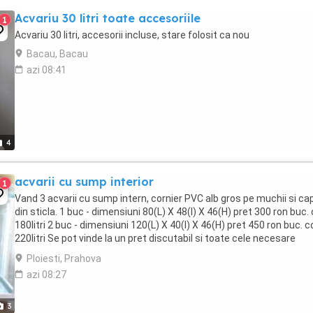
Acvariu 30 litri toate accesoriile
1
Acvariu 30 litri, accesorii incluse, stare folosit ca nou
Bacau, Bacau
azi 08:41
4
acvarii cu sump interior
1
Vand 3 acvarii cu sump intern, cornier PVC alb gros pe muchii si ca
din sticla. 1 buc - dimensiuni 80(L) X 48(l) X 46(H) pret 300 ron buc.
180litri 2 buc - dimensiuni 120(L) X 40(l) X 46(H) pret 450 ron buc. c
220litri Se pot vinde la un pret discutabil si toate cele necesare
functionarii ...
Ploiesti, Prahova
azi 08:27
3