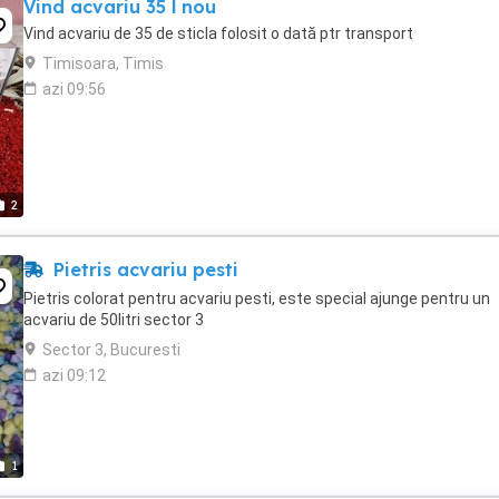
Vind acvariu 35 l nou
Vind acvariu de 35 de sticla folosit o dată ptr transport
Timisoara, Timis
azi 09:56
2
Pietris acvariu pesti
Pietris colorat pentru acvariu pesti, este special ajunge pentru un
acvariu de 50litri sector 3
Sector 3, Bucuresti
azi 09:12
1