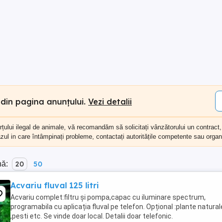
 din pagina anunțului.
Vezi detalii
erțului ilegal de animale, vă recomandăm să
solicitați vânzătorului un contract
cazul in care întâmpinați probleme, contactați autoritățile competente sau organi
nă:
20
50
Acvariu fluval 125 litri
Acvariu complet:filtru și pompa,capac cu iluminare spectrum,
programabila cu aplicația fluval pe telefon. Opțional :plante natural
,pesti etc. Se vinde doar local. Detalii doar telefonic.