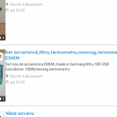
Sector 4, Bucuresti
azi 10:35
4
Set acvaristică,filtru,termometru,minciog,termome
EIHEM
Set nou de acvaristica EIHEM ,made in Germany,filtru 180-550l
h,încălzitor 100W,minciog,termometru
Sector 4, Bucuresti
azi 10:35
1
Vând acvariu