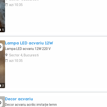
azi 10:35
5
Lampa LED acvariu 12W
Lampa LED acvariu 12W 220 V
Sector 4, Bucuresti
azi 10:35
2
Decor acvariu
Decor acvariu acrilic imitație lemn