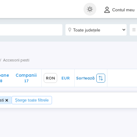
ane
Companii
RON
EUR
Sortează
Contul meu
17
Accesorii pesti
oane
Companii
RON
EUR
Sortează
8
17
sti
Șterge toate filtrele