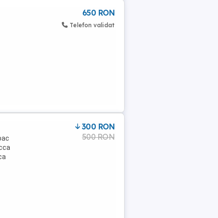
650 RON
Telefon validat
300 RON
500 RON
pac
 cca
ca