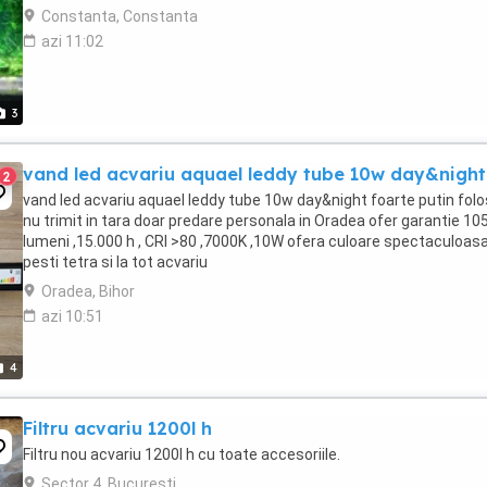
Constanta, Constanta
azi 11:02
3
vand led acvariu aquael leddy tube 10w day&night
2
vand led acvariu aquael leddy tube 10w day&night foarte putin folo
nu trimit in tara doar predare personala in Oradea ofer garantie 10
lumeni ,15.000 h , CRI >80 ,7000K ,10W ofera culoare spectaculoasa
pesti tetra si la tot acvariu
Oradea, Bihor
azi 10:51
4
Filtru acvariu 1200l h
Filtru nou acvariu 1200l h cu toate accesoriile.
Sector 4, Bucuresti