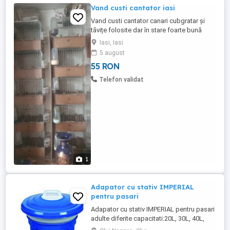
Vand custi cantator iasi
Vand custi cantator canari cubgratar și
tăvițe folosite dar în stare foarte bună
culoare maro preț fix
Iasi, Iasi
5 august
55 RON
Telefon validat
1
Adapator cu stativ IMPERIAL
pentru pasari
Adapator cu stativ IMPERIAL pentru pasari
adulte diferite capacitati:20L, 30L, 40L,
50L, faricat in Spania din plastic durabil.