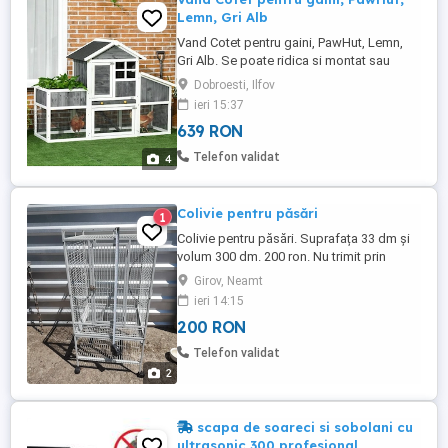
Lemn, Gri Alb
Vand Cotet pentru gaini, PawHut, Lemn,
Gri Alb. Se poate ridica si montat sau
poate fi demontat la fata locului. Este in
Dobroesti, Ilfov
stare foarte buna. NU se asigura
ieri 15:37
transport. Preferabil a se ridica de la fata
639 RON
locului.
Telefon validat
4
Colivie pentru păsări
1
Colivie pentru păsări. Suprafața 33 dm și
volum 300 dm. 200 ron. Nu trimit prin
curier.
Girov, Neamt
ieri 14:15
200 RON
Telefon validat
2
scapa de soareci si sobolani cu
ultrasonic 300 profesional