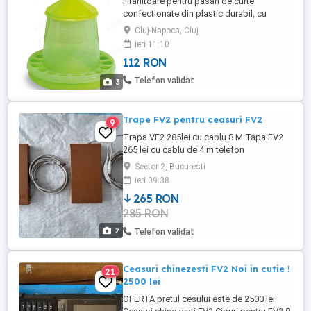
Hranitoare pentru pasari de curte
confectionate din plastic durabil, cu
diferite capacitati. Umplere usoara cu
Cluj-Napoca, Cluj
cantitate mare de hrana furaj, risipa
ieri 11:10
minima de hrana furaj. Hranitorul dispune
112 RON
de un grilaj care nu permite risipa de hrana
de catre pasari, acesta se poate folosi la
Telefon validat
3
nivelul solului sau ...
Trape FV2 pentru ceasuri FV2
9
Trapa VF2 285lei cu cablu 8 M Tapa FV2
265 lei cu cablu de 4 m telefon
Sector 2, Bucuresti
ieri 09:38
265 RON
285 RON
2
Telefon validat
Ceasuri chinezesti FV2 Noi in cutie !
21
2500 lei
OFERTA pretul cesului este de 2500 lei