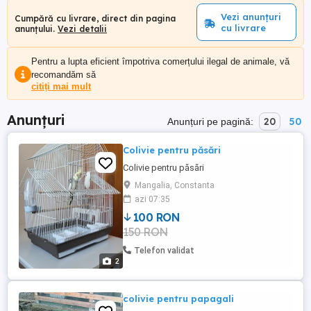
Vezi anunțuri
Cumpără cu livrare, direct din pagina
cu livrare
anunțului.
Vezi detalii
Pentru a lupta eficient împotriva comerțului ilegal de animale, vă
recomandăm să
citiți mai mult
Anunțuri
20
50
Anunțuri pe pagină:
Colivie pentru păsări
Colivie pentru păsări
Mangalia, Constanta
azi 07:35
100 RON
150 RON
Telefon validat
2
colivie pentru papagali