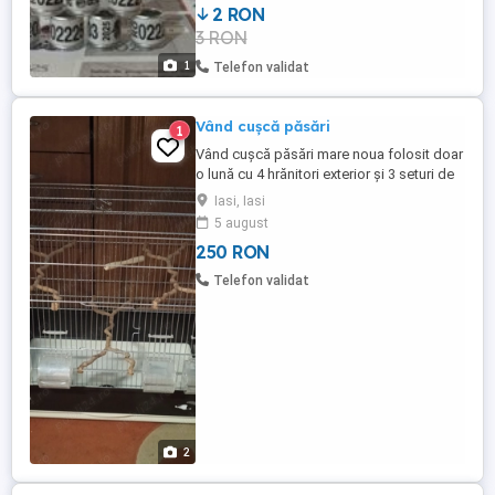
2 RON
3 RON
1
Telefon validat
Vând cușcă păsări
1
Vând cușcă păsări mare noua folosit doar
o lună cu 4 hrănitori exterior și 3 seturi de
bețe interior cu tava curățenie cromată
Iasi, Iasi
preț negociabil
5 august
250 RON
Telefon validat
2