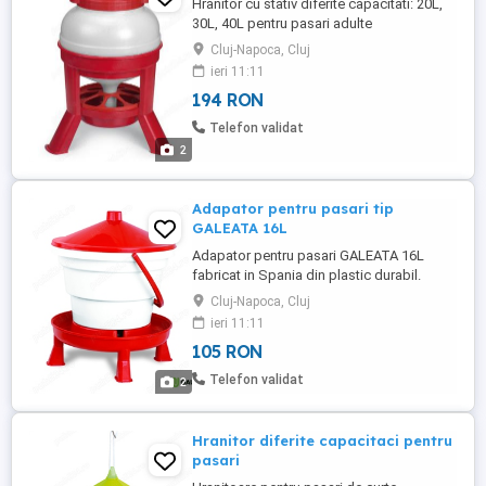
Hranitor cu stativ diferite capacitati: 20L,
30L, 40L pentru pasari adulte
Descriere:Hranitor cu stativ pentru pasari
Cluj-Napoca, Cluj
fabricat in Spania din plastic durabil cu
ieri 11:11
diferite capacitati: 20L, 30L, 40L. Datorita
194 RON
faptului ca hranitoarea este prevazuta cu
trepied, hrana va fi in permanenta curata
Telefon validat
fara impuritati, ...
2
Adapator pentru pasari tip
GALEATA 16L
Adapator pentru pasari GALEATA 16L
fabricat in Spania din plastic durabil.
Descriere: Adapatoare are o formă de
Cluj-Napoca, Cluj
găleată, umplerea se face cu usurinta prin
ieri 11:11
ridicarea capacului rosu aflat in partea
105 RON
superiara, convenabil de transportat
datorita mânerului său larg. Adapatoarea
Telefon validat
2
este prevazuta cu picioare ...
Hranitor diferite capacitaci pentru
pasari