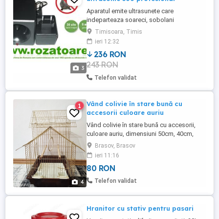
Aparatul emite ultrasunete care
indeparteaza soareci, sobolani
(rozatoare) de pe o suprafata maxima de
Timisoara, Timis
300 m2 COLAS SRL este prima firma din
ieri 12:32
Romania care comercializeaza din anul
236 RON
1992 aparate cu ultrasunete impotriva
243 RON
rozatoarelor! Experienta in domeniu de
3
peste 26 ani! Nu dauneaza omului si
Telefon validat
mediului ...
Vând colivie în stare bună cu
1
accesorii culoare auriu
Vând colivie în stare bună cu accesorii,
culoare auriu, dimensiuni 50cm, 40cm,
35cm, 27cm.
Brasov, Brasov
ieri 11:16
80 RON
Telefon validat
4
Hranitor cu stativ pentru pasari