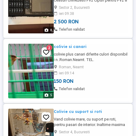
Ceasuri chinezesti FV2 Cipuri pentru FV2 8
lei buc. Persoanele interesate ma pot
Sector 2, Bucuresti
contacta la nr de telefon Sau pe rețelele
ieri 09:38
de socializare. Nr de telefon
2 500 RON
Telefon validat
8
colivie si canari
2
colivie plus canari diferite culori disponibil
i n..Roman.Neamt. TEL.
Roman, Neamt
ieri 09:14
150 RON
Telefon validat
5
Colivie cu suport si roti
Vand colivie mare, cu suport pe roti,
pentru pasari de interior. Inaltime maxima
144 cm, lungime 56 cm, latime 37 cm. Are
Sector 4, Bucuresti
si cateva accesorii juxarii pentru pasari. O