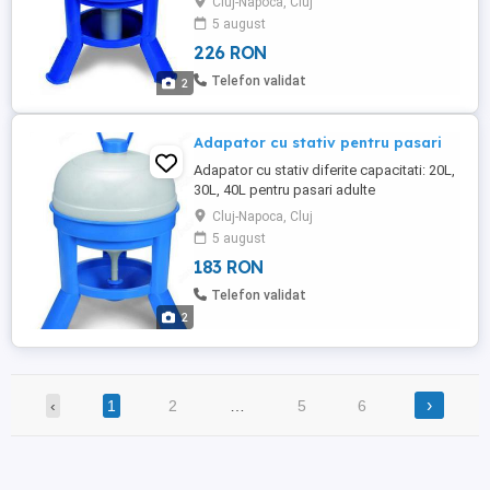
Cluj-Napoca, Cluj
Descriere:Adapatorul este fabricat in
5 august
Spania din plastic de buna calitate
226 RON
rezistent la razele UV. Alimentarea
adapatorului se face cu usurinta prin
Telefon validat
2
partea superiara a acestuia ...
Adapator cu stativ pentru pasari
Adapator cu stativ diferite capacitati: 20L,
30L, 40L pentru pasari adulte
Descriere:Adapator cu stativ fabricat in
Cluj-Napoca, Cluj
Spania din plastic durabil cu diferite
5 august
capacitai: 20L, 30L, 40L. Datorita faptului
183 RON
ca adapatoarea este prevazuta cu trepied,
apa va fi in permanenta curata si lipsita de
Telefon validat
impuritat, rezistent ...
2
›
‹
1
2
…
5
6