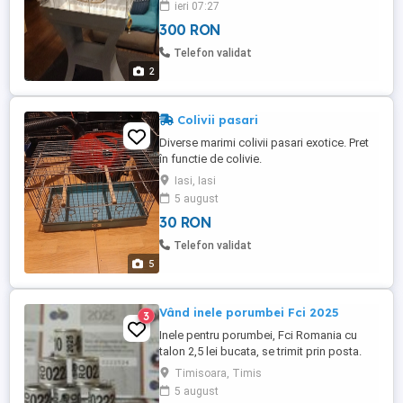
ieri 07:27
dau asa cum se vede in poze. Pentru
300 RON
detalii si vizionare va rog sa ma sunati la
numarul din anunt. Nu trimit prin posta
Telefon validat
curier.
2
Colivii pasari
Diverse marimi colivii pasari exotice. Pret
în functie de colivie.
Iasi, Iasi
5 august
30 RON
Telefon validat
5
Vând inele porumbei Fci 2025
3
Inele pentru porumbei, Fci Romania cu
talon 2,5 lei bucata, se trimit prin posta.
Timisoara, Timis
5 august