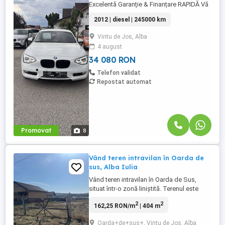
Excelentă Garanție & Finanțare RAPIDĂ Vă
prezentăm un exemplar deosebit de BMW
2012 | diesel | 245000 km
Seria 1, o mașină care îmbină perfect
dinamismul caracteristic mărcii cu
Vintu de Jos, Alba
utilitatea unui hatchback compact. Ideală
4 august
atât pentru oraș, cât și pentru drumurile
lungi, mașina se află într-o ...
34 080 RON
Telefon validat
Repostat automat
Promovat
8
Vând teren intravilan în Oarda de
sus, Alba Iulia
Vând teren intravilan în Oarda de Sus,
situat într-o zonă liniștită. Terenul este
împrejmuit Acces ușor la drum. Potrivit
2
2
162,25 RON/m
| 404 m
pentru construcție casă sau investiție.
Locație: Oarda de Sus Suprafață: 404 mp
Oarda+de+sus+, Vintu de Jos, Alba
Pentru detalii sunați la: sau mesaj privat.