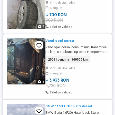
vară, marime:195/65/15...,200lei bucata
Vintu de Jos, Alba
4 august
700 RON
800 RON
3
Telefon validat
Vand opel corsa
Vand opel corsa, consum mic, transmisie
pe lant, stare buna, itp pana in septembrie
2026 . Are si un set de roti de iarna.
2001 | benzina | 160000 km
Vintu de Jos, Alba
4 august
3,933 RON
5
4,720 RON
Telefon validat
BMW 116d Urban 2.0 diesel
BMW Seria 1 (F20) Hatchback Stare