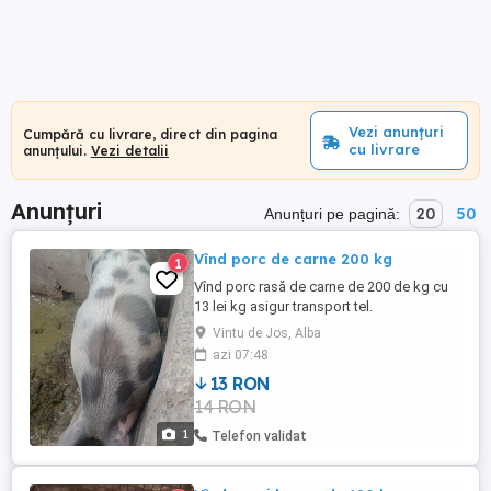
Vezi anunțuri
Cumpără cu livrare, direct din pagina
cu livrare
anunțului.
Vezi detalii
Anunțuri
20
50
Anunțuri pe pagină:
Vînd porc de carne 200 kg
1
Vînd porc rasă de carne de 200 de kg cu
13 lei kg asigur transport tel.
Vintu de Jos, Alba
azi 07:48
13 RON
14 RON
1
Telefon validat