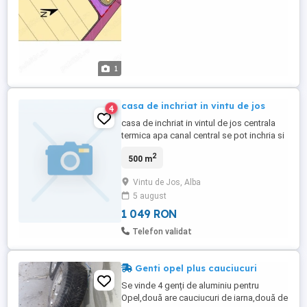
1
casa de inchriat in vintu de jos
4
casa de inchriat in vintul de jos centrala
termica apa canal central se pot inchria si
camere separat
2
500 m
Vintu de Jos, Alba
5 august
1 049 RON
Telefon validat
Genti opel plus cauciucuri
Se vinde 4 genți de aluminiu pentru
Opel,două are cauciucuri de iarna,două de