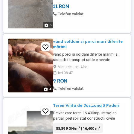
11 RON
Telefon validat
3
vând soldani si porci mari diferite
mărimi
vând porci si soldani diferite mărimi si
rase ofer transport unde e nevoie
Vintu de Jos, Alba
ieri 08:47
9 RON
Telefon validat
4
Teren Vintu de Jos,zona 3 Poduri
De vanzare teren 16.400mp, intravilan
partial, pretabil atat constructii civile
(pensiune) sau industriale,deschidere de
2
2
88,89 RON/m
| 16,400 m
aprox 130 ml la soseaua judeteana,, situat