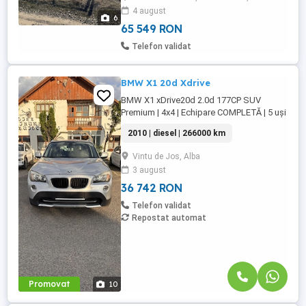
4 august
6
65 549 RON
Telefon validat
BMW X1 20d Xdrive
BMW X1 xDrive20d 2.0d 177CP SUV
Premium | 4x4 | Echipare COMPLETĂ | 5 uși
Cauți un SUV premium, spațios și
2010 | diesel | 266000 km
performant? Îți prezentăm BMW X1
xDrive20d, motorizare diesel de 2.0 litri
Vintu de Jos, Alba
(177CP), tracțiune integrală, cutie manuală,
3 august
cu un consum mixt de doar 5.8 l 100km!
Mașina este într-o stare foarte ...
36 742 RON
Telefon validat
Repostat automat
Promovat
10