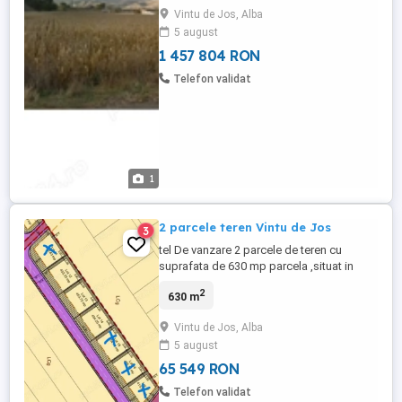
intre Alba si Vintu de Jos zona Pensiunii
Vintu de Jos, Alba
Drumul Dragostei.Pretul este in euro Tel
5 august
pret 17Euro mp
1 457 804 RON
Telefon validat
1
2 parcele teren Vintu de Jos
3
tel De vanzare 2 parcele de teren cu
suprafata de 630 mp parcela ,situat in
Vintu de Jos ,Puz aprobat pentru
2
630 m
constructii locuinte! Terenul se afla in
spate la Martinuzzi, iar pretul este de
Vintu de Jos, Alba
12500 Euro parcela.
5 august
65 549 RON
Telefon validat