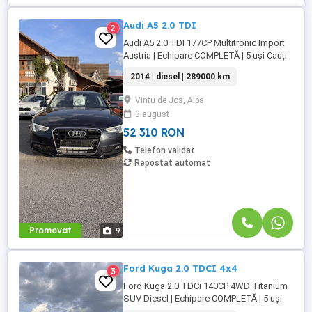
Audi A5 2.0 TDI
2
Audi A5 2.0 TDI 177CP Multitronic Import
Austria | Echipare COMPLETĂ | 5 uși Cauți
un coupe premium, elegant și economic?
2014 | diesel | 289000 km
Îți prezentăm Audi A5, motorizare diesel
de 2.0 litri (177CP), cutie automată
Vintu de Jos, Alba
Multitronic, cu un consum mixt de doar 4.8
3 august
l 100km! Mașina este import Austria, într-o
stare foarte ...
52 310 RON
Telefon validat
Repostat automat
Promovat
9
Ford Kuga 2.0 TDCI 4x4
3
Ford Kuga 2.0 TDCi 140CP 4WD Titanium
SUV Diesel | Echipare COMPLETĂ | 5 uși
Cauți un SUV spațios, sigur și bine