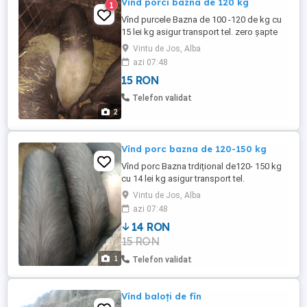
Vînd porci bazna de 120 kg
1
Vînd purcele Bazna de 100 -120 de kg cu
15 lei kg asigur transport tel. zero șapte
47 opt cinci opt 805
Vintu de Jos, Alba
azi 07:48
15 RON
Telefon validat
2
Vînd porc bazna de 120-150 kg
Vînd porc Bazna trdițional de120- 150 kg
cu 14 lei kg asigur transport tel.
Vintu de Jos, Alba
azi 07:48
14 RON
15 RON
1
Telefon validat
Vînd baloți de fîn