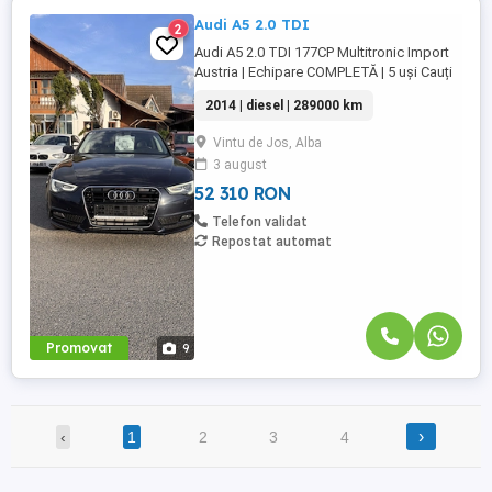
Audi A5 2.0 TDI
2
Audi A5 2.0 TDI 177CP Multitronic Import
Austria | Echipare COMPLETĂ | 5 uși Cauți
un coupe premium, elegant și economic?
2014 | diesel | 289000 km
Îți prezentăm Audi A5, motorizare diesel
de 2.0 litri (177CP), cutie automată
Vintu de Jos, Alba
Multitronic, cu un consum mixt de doar 4.8
3 august
l 100km! Mașina este import Austria, într-o
stare foarte ...
52 310 RON
Telefon validat
Repostat automat
Promovat
9
›
‹
1
2
3
4