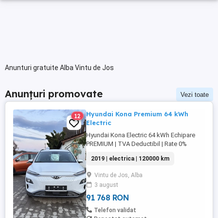
Anunturi gratuite Alba Vintu de Jos
Anunțuri promovate
Vezi toate
Hyundai Kona Premium 64 kWh
12
Electric
Hyundai Kona Electric 64 kWh Echipare
PREMIUM | TVA Deductibil | Rate 0%
Avans Vrei să treci la mobilitatea electrică
2019 | electrica | 120000 km
fără compromisuri? Oferim spre vânzare
un Hyundai Kona Electric, varianta cu
Vintu de Jos, Alba
baterie de 64 kWh, care oferă o
3 august
autonomie generoasă și performanțe
excelente. Mașina se află într-o stare ...
91 768 RON
Telefon validat