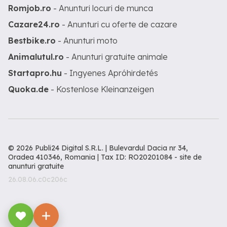
Romjob.ro
- Anunturi locuri de munca
Cazare24.ro
- Anunturi cu oferte de cazare
Bestbike.ro
- Anunturi moto
Animalutul.ro
- Anunturi gratuite animale
Startapro.hu
- Ingyenes Apróhirdetés
Quoka.de
- Kostenlose Kleinanzeigen
© 2026 Publi24 Digital S.R.L. | Bulevardul Dacia nr 34,
Oradea 410346, Romania | Tax ID: RO20201084 -
site de
anunturi gratuite
26.08.06.c0c206c