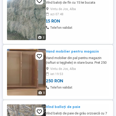
Vînd baloți de fîn cu 15 lei bucata
Vintu de Jos, Alba
azi 07:48
15 RON
Telefon validat
2
Vand mobilier pentru magazin
Vand mobilier din pal pentru magazin
(rafturi si tejghele) in stare buna. Pret 250
lei bucata.
Vintu de Jos, Alba
ieri 19:53
250 RON
Telefon validat
3
Vînd balloți de paie
Vînd baloți de paie de grâu orzoaică cu 7