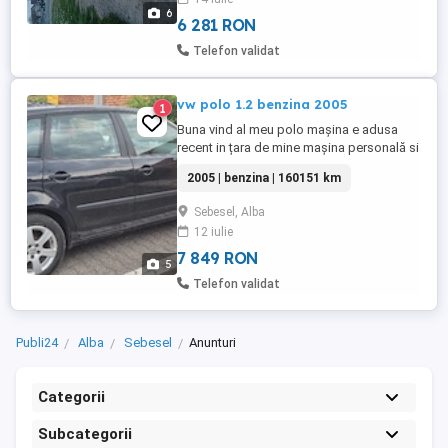
6
6 281 RON
Telefon validat
vw polo 1.2 benzina 2005
1
Buna vind al meu polo mașina e adusa
recent in țara de mine mașina personală si
in Germania
2005 | benzina | 160151 km
Sebesel, Alba
12 iulie
7 849 RON
5
Telefon validat
Publi24
Alba
Sebesel
Anunturi
Categorii
Subcategorii