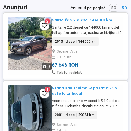
Anunțuri
20
50
Anunțuri pe pagină:
Santa fe 2.2 diesel 144000 km
2
Santa fe 2.2 diesel cu 144000 km model
full option automata,masina achiziționată
de noua din salonul auto București carte
2013 | diesel | 144000 km
service cu km certificați Rar,anvelope vara
noi cu jante r19 și roti iarna noi pe 18 cu
Sebesel, Alba
jante aliaj,interior piele coniac tinuta doar
2 august
in garaj..etc.Daca ați găsit mai ieftina cu ...
67 646 RON
8
Telefon validat
Vsand sau schimb w pasat b5 1.9
1
acte la zi fiscal
Vsand sau schimb w pasat b5 1.9 acte la
zi fiscal Schimba distribuție acum 2 luni
ulei 1200euro
2001 | diesel | 29034 km
Sebesel, Alba
14 iulie