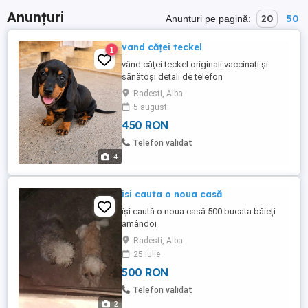
Anunțuri
20
50
Anunțuri pe pagină:
vand căței teckel
1
vând căței teckel originali vaccinați și
sănătoși detali de telefon
Radesti, Alba
5 august
450 RON
Telefon validat
4
isi cauta o noua casă
își caută o noua casă 500 bucata băieți
amândoi
Radesti, Alba
25 iulie
500 RON
Telefon validat
2