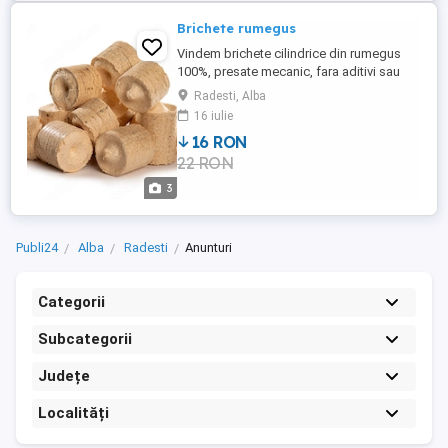
Brichete rumegus
Vindem brichete cilindrice din rumegus
100%, presate mecanic, fara aditivi sau
adeziv. Ambalate in saci de cate 20 kg si
Radesti, Alba
paletizate. Pretul este de 800 lei tona (0,80
16 iulie
lei kg). Sacul de 20 kg - 16 lei.
16 RON
22 RON
3
Publi24
Alba
Radesti
Anunturi
Categorii
Subcategorii
Județe
Localități