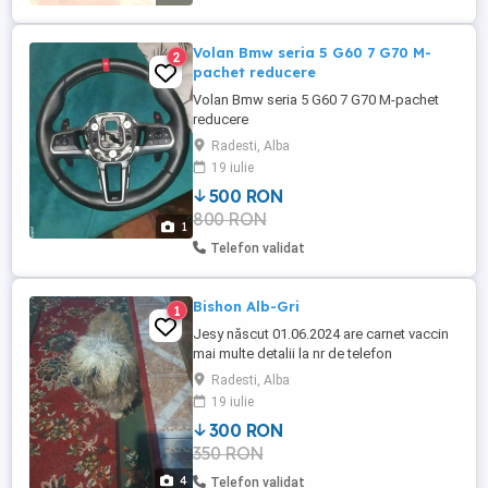
Volan Bmw seria 5 G60 7 G70 M-
2
pachet reducere
Volan Bmw seria 5 G60 7 G70 M-pachet
reducere
Radesti, Alba
19 iulie
500 RON
800 RON
1
Telefon validat
Bishon Alb-Gri
1
Jesy născut 01.06.2024 are carnet vaccin
mai multe detalii la nr de telefon
Radesti, Alba
19 iulie
300 RON
350 RON
4
Telefon validat