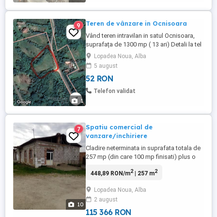
Teren de vânzare in Ocnisoara
9
Vând teren intravilan in satul Ocnisoara,
suprafața de 1300 mp ( 13 ari) Detali la tel
:
Lopadea Noua, Alba
5 august
52 RON
Telefon validat
1
Spatiu comercial de
7
vanzare/inchiriere
Cladire neterminata in suprafata totala de
257 mp (din care 100 mp finisati) plus o
anexa de 80 de mp. Pretul de vanzare este
2
2
448,89 RON/m
| 257 m
de 22000 euro. Posibilitate inchiriere
pentru cei 100 mp finisati. Cladirea se
Lopadea Noua, Alba
gaseste in Lopadea Noua, judetul Alba.
2 august
Informatii la telefon
10
115 366 RON