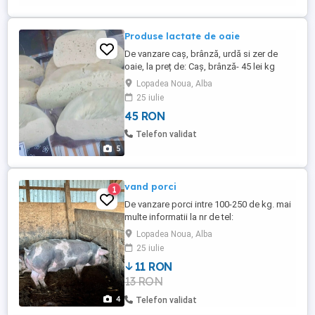
Produse lactate de oaie
De vanzare caș, brânză, urdă si zer de
oaie, la preț de: Caș, brânză- 45 lei kg
Urdă- 35 lei kg Zer - 4 lei l
Lopadea Noua, Alba
25 iulie
45 RON
Telefon validat
5
vand porci
1
De vanzare porci intre 100-250 de kg. mai
multe informatii la nr de tel:
Lopadea Noua, Alba
25 iulie
11 RON
13 RON
4
Telefon validat