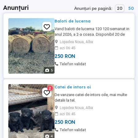
Anunțuri
20
50
Anunțuri pe pagină:
Baloti de lucerna
Vand baloti de lucerna 120 120 semanat in
anul 2026, a 2-a coasa. Disponibil 20 de
buc. Mai multe detalii la telefon.
Lopadea Noua, Alba
azi 06:45
250 RON
Telefon validat
5
Catei de intors oi
2
De vanzare catei de intors oile, mai multe
detalii la tel.
Lopadea Noua, Alba
azi 06:45
250 RON
Telefon validat
4