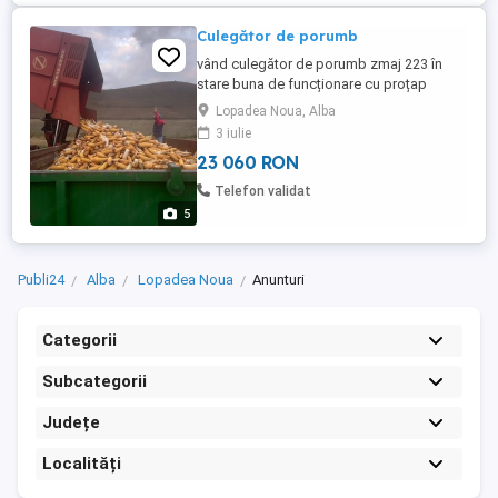
Culegător de porumb
vând culegător de porumb zmaj 223 în
stare buna de funcționare cu proțap
hidraulic tocător helicopter Detalii
Lopadea Noua, Alba
3 iulie
23 060 RON
Telefon validat
5
Publi24
Alba
Lopadea Noua
Anunturi
Categorii
Subcategorii
Județe
Localități