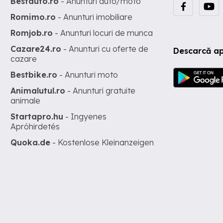
Bestauto.ro
- Anunturi auto/moto
Romimo.ro
- Anunturi imobiliare
Romjob.ro
- Anunturi locuri de munca
Cazare24.ro
- Anunturi cu oferte de
Descarcă ap
cazare
Bestbike.ro
- Anunturi moto
Animalutul.ro
- Anunturi gratuite
animale
Startapro.hu
- Ingyenes
Apróhirdetés
Quoka.de
- Kostenlose Kleinanzeigen