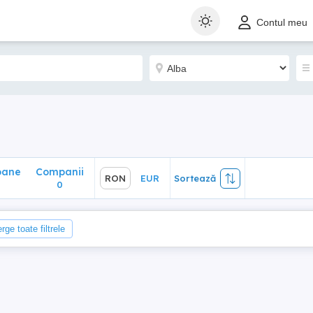
ane
Companii
RON
EUR
Sortează
Contul meu
0
oane
Companii
RON
EUR
Sortează
0
rge toate filtrele