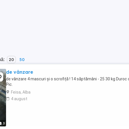
nă:
20
50
de vânzare
de vânzare 4 mascuri și o scrofiță ! 14 săptămâni - 25 30 kg Duroc 
Pic.
Feisa, Alba
4 august
3