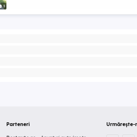
3
Parteneri
Urmărește-