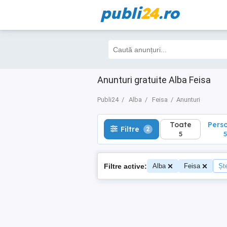
publi
24
.ro
Toate
Perso
Filtre
2
5
5
Anunturi gratuite Alba Feisa
Publi24
Alba
Feisa
Anunturi
Toate
Pers
Filtre
2
5
5
Filtre active:
Alba
Feisa
Ște