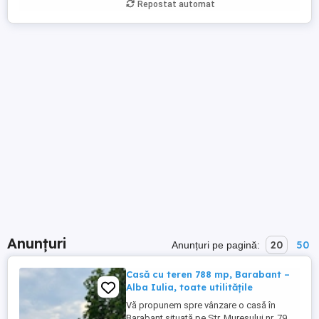
Repostat automat
Anunțuri
20
50
Anunțuri pe pagină:
Casă cu teren 788 mp, Barabant –
Alba Iulia, toate utilitățile
Vă propunem spre vânzare o casă în
Barabant situată pe Str. Mureșului nr. 79,