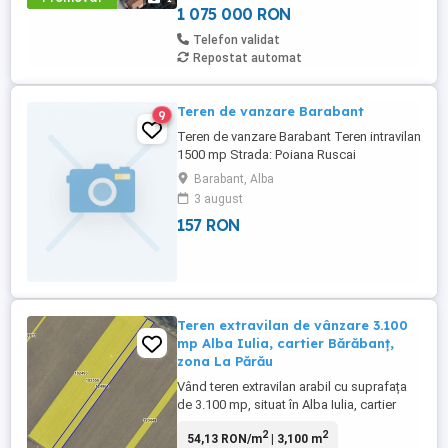
existente: Casă: ...
1 075 000 RON
Telefon validat
Repostat automat
Teren de vanzare Barabant
9
Teren de vanzare Barabant Teren intravilan
1500 mp Strada: Poiana Ruscai
Barabant, Alba
3 august
157 RON
Teren extravilan de vânzare 3.100
mp Alba Iulia, cartier Bărăbanț,
zona La Părău
Vând teren extravilan arabil cu suprafața
de 3.100 mp, situat în Alba Iulia, cartier
Bărăbanț, zona La Părău. Detalii:
2
2
54,13 RON/m
| 3,100 m
Suprafață: 3.100 mp Teren arabil, ideal