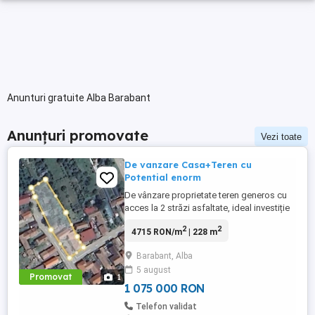
Anunturi gratuite Alba Barabant
Anunțuri promovate
Vezi toate
De vanzare Casa+Teren cu
Potential enorm
De vânzare proprietate teren generos cu
acces la 2 străzi asfaltate, ideal investiție
dezvoltare Se vinde proprietate formată
2
2
4715 RON/m
| 228 m
din casă veche și anexe, situată pe un
teren în suprafață totală de 1651 mp,
Barabant, Alba
împărțit în 2 loturi distincte, ambele în
5 august
proprietate (unic proprietar). Construcții
Promovat
1
existente: Casă: ...
1 075 000 RON
Telefon validat