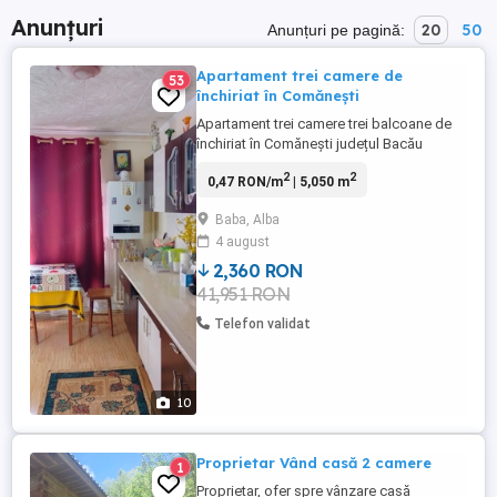
Anunțuri
20
50
Anunțuri pe pagină:
Apartament trei camere de
53
închiriat în Comănești
Apartament trei camere trei balcoane de
închiriat în Comănești județul Bacău
etc.Rel.la tel.
2
2
0,47 RON/m
| 5,050 m
Baba, Alba
4 august
2,360 RON
41,951 RON
Telefon validat
10
Proprietar Vând casă 2 camere
1
Proprietar, ofer spre vânzare casă