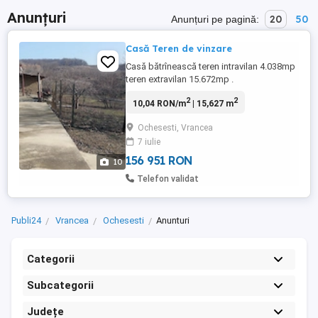
Anunțuri
20
50
Anunțuri pe pagină:
Casă Teren de vinzare
Casă bătrînească teren intravilan 4.038mp
teren extravilan 15.672mp .
2
2
10,04 RON/m
| 15,627 m
Ochesesti, Vrancea
7 iulie
156 951 RON
10
Telefon validat
Publi24
Vrancea
Ochesesti
Anunturi
Categorii
Subcategorii
Județe