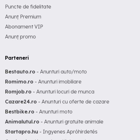
Puncte de fidelitate
Anunț Premium
Abonament VIP
Anunț promo
Parteneri
Bestauto.ro
- Anunturi auto/moto
Romimo.ro
- Anunturi imobiliare
Romjob.ro
- Anunturi locuri de munca
Cazare24.ro
- Anunturi cu oferte de cazare
Bestbike.ro
- Anunturi moto
Animalutul.ro
- Anunturi gratuite animale
Startapro.hu
- Ingyenes Apróhirdetés