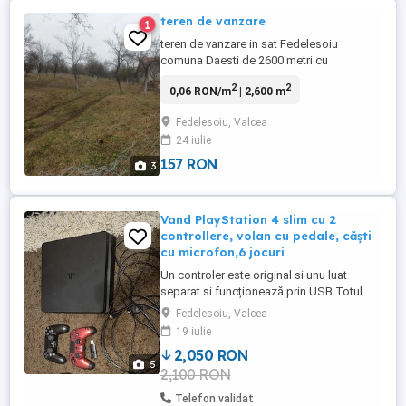
teren de vanzare
1
teren de vanzare in sat Fedelesoiu
comuna Daesti de 2600 metri cu
deschidere de 20 m , toate utilitatile la
2
2
0,06 RON/m
| 2,600 m
poarta.
Fedelesoiu, Valcea
24 iulie
157 RON
3
Vand PlayStation 4 slim cu 2
controllere, volan cu pedale, căşti
cu microfon,6 jocuri
Un controler este original si unu luat
separat si funcționează prin USB Totul
este intr o stare perfecta. PlayStationul
Fedelesoiu, Valcea
merge perfect, I am facut si o mica
19 iulie
mentenanță. Volanul este excepțional
2,050 RON
pentru curse (ajunge la un unghi de 270 ),
5
2,100 RON
merge la ps 4 ps 5 pc si merge perfect cu
jocul GTA sau gran ...
Telefon validat