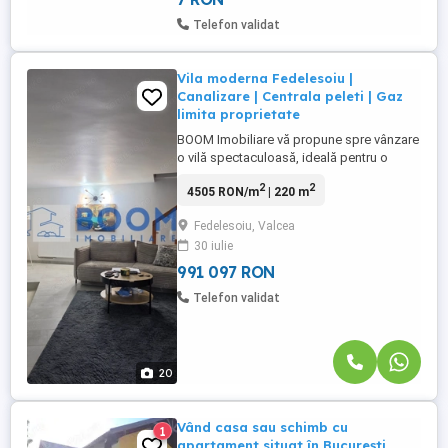
Telefon validat
Vila moderna Fedelesoiu |
Canalizare | Centrala peleti | Gaz
limita proprietate
BOOM Imobiliare vă propune spre vânzare
o vilă spectaculoasă, ideală pentru o
familie care își dorește confort, spațiu
2
2
4505 RON/m
| 220 m
generos și o oază de liniște într-o zonă
excelentă din Fedeleșoiu. Se accepta si
Fedelesoiu, Valcea
schimb cu apartament 3-4 camere, plus
30 iulie
diferenta.
________________________________________
991 097 RON
• Localizare: ...
Telefon validat
20
Vând casa sau schimb cu
1
apartament situat în București