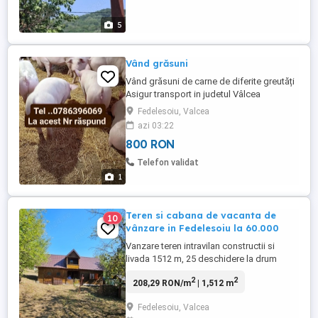
platesc eu, daca decid ...
5
Vând grăsuni
Vând grăsuni de carne de diferite greutăți
Asigur transport in judetul Vâlcea
Fedelesoiu, Valcea
azi 03:22
800 RON
Telefon validat
1
Teren si cabana de vacanta de
10
vânzare in Fedelesoiu la 60.000
Vanzare teren intravilan constructii si
livada 1512 m, 25 deschidere la drum
judetean asfaltat si cabana de vacanta
2
2
208,29 RON/m
| 1,512 m
Fedelesoiu 61 mp, utilitati curent (
bransament trifazat si monofazat),
Fedelesoiu, Valcea
fantana si retea de apa la strada si proiect