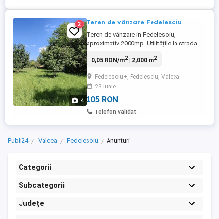
Teren de vânzare Fedelesoiu
2
Teren de vânzare in Fedelesoiu,
aproximativ 2000mp. Utilitățile la strada
principală ( gaz, curent, apă, canalizare )
2
2
0,05 RON/m
| 2,000 m
Drum de acces privat de aproximativ 40m.
Terenul are aproximativ 1000mp intravilan
Fedelesoiu+, Fedelesoiu, Valcea
iar restul extravilan dar urmează să fie
23 iunie
trecut în intravilan. Ideal pentru construcția
unei locuințe ...
105 RON
4
Telefon validat
Publi24
Valcea
Fedelesoiu
Anunturi
Categorii
Subcategorii
Județe