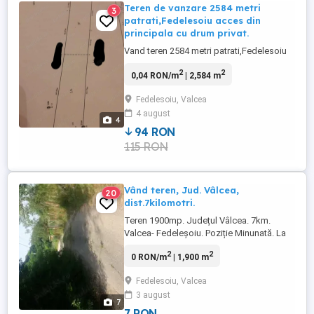
Teren de vanzare 2584 metri
3
patrati,Fedelesoiu acces din
principala cu drum privat.
Vand teren 2584 metri patrati,Fedelesoiu
2
2
0,04 RON/m
| 2,584 m
Fedelesoiu, Valcea
4 august
4
94 RON
115 RON
Vând teren, Jud. Vâlcea,
20
dist.7kilomotri.
Teren 1900mp. Județul Vâlcea. 7km.
Valcea- Fedeleșoiu. Poziție Minunată. La
înălțime față de celelalte grădinii. Un loc
2
2
0 RON/m
| 1,900 m
excepțional. Foarte ieftin. Unic proprietar.
Contactați-mă cu încredere. Seriozitate.
Fedelesoiu, Valcea
3 august
7
7 RON