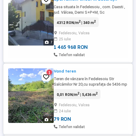
Casa situata în Fedelesoiu , com. Daesti ,
jud. Vâlcea, Demi S+P+M, Sc
=116mp,Sd=314mp. Componenta
2
2
4312 RON/m
| 340 m
=Demisol - sala pentru relaxare,CT-
incalzire pe peleti,Baie, Bucătărie și
Fedelesoiu, Valcea
Cămară. Parter=living , loc pentru servit
25 iulie
masa ,baie ,2 terase ,dormitor cu spațiu
7
de depozitare. .Mansarda= camera de
1 465 968 RON
studiu, dormitor ...
Telefon validat
Vand teren
1
Teren de vânzare în Fedelesoiu Str
Salcâmilor Nr 20,cu suprafața de 5436 mp
deschidere la stradă 33mp utilități langa
2
2
0,01 RON/m
| 5,436 m
teren,posibilitate de construcție p+2 etaje,
parcelabil in 2 bucăți, vecini liniștiți, zonă
Fedelesoiu, Valcea
frumoasă liniștită, magazine in
24 iulie
apropiere,parc de joacă,școală,7km
distanță de Rm.Valcea.Pt ...
79 RON
4
Telefon validat