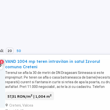
nă:
20
50
VAND 1004 mp teren intravilan in satul Izvorul
3
comuna Creteni
Terenul se afla la 30 de metri de DN Dragasani Sirineasa si este
imprejmuit. Pe teren se afla o casa batraneasca de barne(necesit
reparatii) curent si fantana in curte si retea de apa la poarta, cu d
asfaltat. Pret 11.000 negociabil , acte la zi cu cadastru. Telefon
contact
2
2
57,51 RON/m
| 1,004 m
Creteni, Valcea