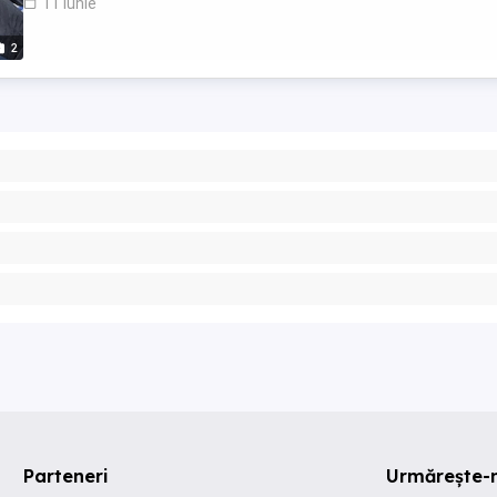
11 iunie
2
Parteneri
Urmărește-