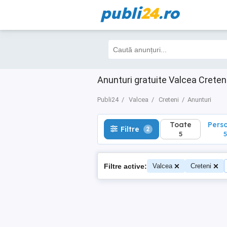
publi
24
.ro
Toate
Perso
Filtre
2
5
5
Anunturi gratuite Valcea Creten
Publi24
Valcea
Creteni
Anunturi
Toate
Pers
Filtre
2
5
5
Filtre active:
Valcea
Creteni