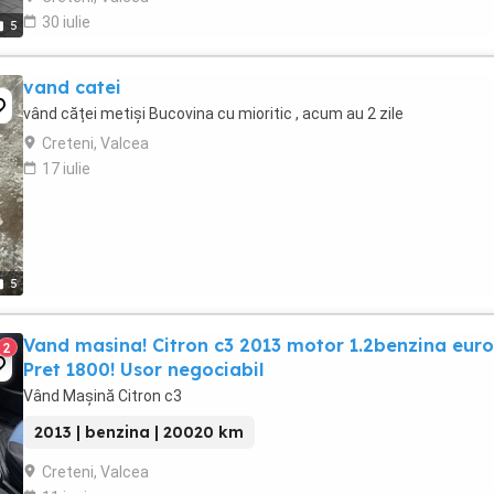
30 iulie
5
vand catei
vând căței metiși Bucovina cu mioritic , acum au 2 zile
Creteni, Valcea
17 iulie
5
Vand masina! Citron c3 2013 motor 1.2benzina euro
2
Pret 1800! Usor negociabil
Vând Mașină Citron c3
2013 | benzina | 20020 km
Creteni, Valcea