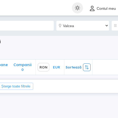
ane
Companii
RON
EUR
Sortează
Contul meu
0
i
oane
Companii
RON
EUR
Sortează
0
Șterge toate filtrele