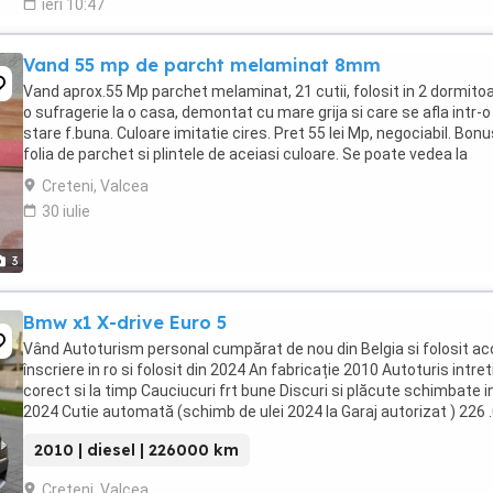
ieri 10:47
Vand 55 mp de parcht melaminat 8mm
Vand aprox.55 Mp parchet melaminat, 21 cutii, folosit in 2 dormitoa
o sufragerie la o casa, demontat cu mare grija si care se afla intr-o
stare f.buna. Culoare imitatie cires. Pret 55 lei Mp, negociabil. Bonu
folia de parchet si plintele de aceiasi culoare. Se poate vedea la
domiciliu sau pot ...
Creteni, Valcea
30 iulie
3
Bmw x1 X-drive Euro 5
Vând Autoturism personal cumpărat de nou din Belgia si folosit ac
înscriere in ro si folosit din 2024 An fabricație 2010 Autoturis intret
corect si la timp Cauciucuri frt bune Discuri si plăcute schimbate i
2024 Cutie automată (schimb de ulei 2024 la Garaj autorizat ) 226 
km originali ...
2010 | diesel | 226000 km
Creteni, Valcea