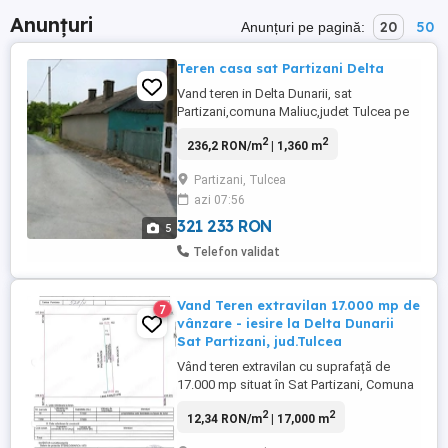
Anunțuri
20
50
Anunțuri pe pagină:
Teren casa sat Partizani Delta
Vand teren in Delta Dunarii, sat
Partizani,comuna Maliuc,judet Tulcea pe
strada Dunarii nr. 20 ,(la cateva case de
2
2
236,2 RON/m
| 1,360 m
biserica), pe malul drept al bratului Sulina
Dunare, suprafata 1360 mp, deschidere
Partizani, Tulcea
stradala la Dunare 16,36 ml ( unde se
azi 07:56
poate pune un ponton acostare
ambarcatiuni agrement ),cea mai inalta ...
321 233 RON
5
Telefon validat
Vand Teren extravilan 17.000 mp de
7
vânzare - iesire la Delta Dunarii
Sat Partizani, jud.Tulcea
Vând teren extravilan cu suprafață de
17.000 mp situat în Sat Partizani, Comuna
Maliuc, Județul Tulcea. Ideal pentru
2
2
12,34 RON/m
| 17,000 m
investiții în turism, agricultură sau proiecte
ecologice în Delta Dunării. Terenul se afla