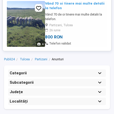
Vând 70 oi tinere mai multe detalii
la telefon
Vând 70 de oi tinere mai multe detalii la
telefon.
Partizani, Tulcea
26 iunie
800 RON
Telefon validat
4
Publi24
Tulcea
Partizani
Anunturi
Categorii
Subcategorii
Județe
Localități