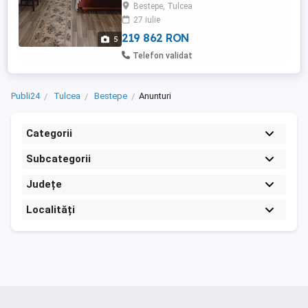
Bestepe, Tulcea
electric Boiler 2 teracote Casa amplasata
27 iulie
la sosea ,dispune de vita de vie și livada (
45 ...
219 862 RON
5
Telefon validat
Publi24
Tulcea
Bestepe
Anunturi
Categorii
Subcategorii
Județe
Localități