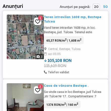
Anunțuri
20
50
Anunțuri pe pagină:
Teren intravilan 1608 mp, Bestepe
1
Tulcea
Vand teren intravilan 1608 mp, in loc.
Bestepe, jud. Tulcea. Terenul este
amplasat la drumul national Tulcea-
2
2
65,37 RON/m
| 1,608 m
Murighiol, iar utilitatile se afla langa
proprietate.
Central, Bestepe, Tulcea
azi 05:05
2
105,108 RON
115,619 RON
Telefon validat
Casa de vânzare Bestepe .
2
Se vinde casa in loc Bestepe ,jud Tulcea
,str Tulcei Nr 17 . Compartimentare: 7
camere , baie. ,bucătărie ,hol ,2 magazii . 2
2
2
1374 RON/m
| 160 m
anexe depozitare Foișor Grătar (barbeque
) Utilități : Apa curenta Cablu tv Curent