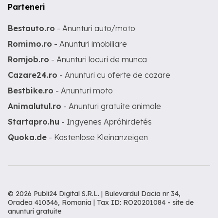
Parteneri
Bestauto.ro
- Anunturi auto/moto
Romimo.ro
- Anunturi imobiliare
Romjob.ro
- Anunturi locuri de munca
Cazare24.ro
- Anunturi cu oferte de cazare
Bestbike.ro
- Anunturi moto
Animalutul.ro
- Anunturi gratuite animale
Startapro.hu
- Ingyenes Apróhirdetés
Quoka.de
- Kostenlose Kleinanzeigen
© 2026 Publi24 Digital S.R.L. | Bulevardul Dacia nr 34,
Oradea 410346, Romania | Tax ID: RO20201084 -
site de
anunturi gratuite