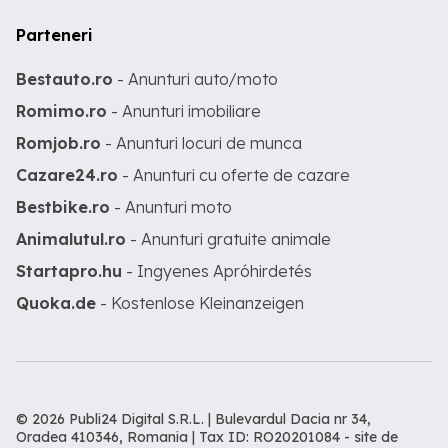
Parteneri
Bestauto.ro
- Anunturi auto/moto
Romimo.ro
- Anunturi imobiliare
Romjob.ro
- Anunturi locuri de munca
Cazare24.ro
- Anunturi cu oferte de cazare
Bestbike.ro
- Anunturi moto
Animalutul.ro
- Anunturi gratuite animale
Startapro.hu
- Ingyenes Apróhirdetés
Quoka.de
- Kostenlose Kleinanzeigen
© 2026 Publi24 Digital S.R.L. | Bulevardul Dacia nr 34,
Oradea 410346, Romania | Tax ID: RO20201084 -
site de