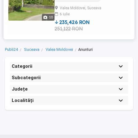
Stânișoarei, zona oferă aer curat, liniște și
Valea Moldovei, Suceava
peisaje montane superbe. Comuna are o
6 iulie
istorie impresionantă, cu situri
10
arheologice din ...
235,426 RON
251,122 RON
Publi24
Suceava
Valea Moldovei
Anunturi
Categorii
Subcategorii
Județe
Localități