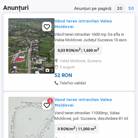
Anunțuri
20
50
Anunțuri pe pagină:
Vând teren intravilan Valea
Moldovei
Vând teren intravilan 1600 mp Se afla in
Valea Moldovei Județul Suceava 10 euro
mp Detalii la telefon Sunați la Numărul:
2
2
0,03 RON/m
| 1,600 m
zero șapte trei trei doi doi noua patru
șapte trei
Valea Moldovei, Suceava
5 august
1
52 RON
Telefon validat
Vand teren intravilan Valea
1
Moldovei
Vand teren intravilan 11000mp, Valea
Moldovei, jud. Suceava, deschidere 81 ml
la drumul principal.
2
2
0 RON/m
| 11,000 m