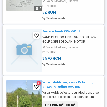
Valea Moldovei, Suceava
28 iulie
3
52 RON
Telefon validat
Piese schimb WW GOLF
VÂND PIESE SCHIMB+ CAROSERIE WW
GOLF 6,GRI ȘOBOLAN, MOTOR
1,9,DEZMEMBRAT MANUAL ACASĂ,
Valea Moldovei, Suceava
MOTOR +CUTIE
27 iulie
1 570 RON
Telefon validat
Valea Moldovei, casa P+1+pod,
2
anexa, gradina 500 mp
Valea Moldovei este locul ideal pentru cei
care caută o casă într-un cadru natural
autentic. Așezată între Obcinele Bucovinei
2
2
1811 RON/m
| 130 m
și aproape de masivele Rarău, Călimani și