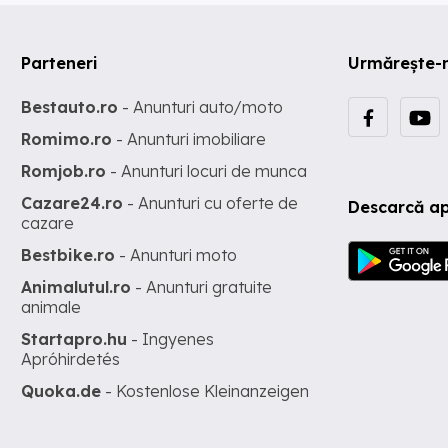
Parteneri
Urmărește-
Bestauto.ro
- Anunturi auto/moto
Romimo.ro
- Anunturi imobiliare
Romjob.ro
- Anunturi locuri de munca
Cazare24.ro
- Anunturi cu oferte de
Descarcă ap
cazare
Bestbike.ro
- Anunturi moto
Animalutul.ro
- Anunturi gratuite
animale
Startapro.hu
- Ingyenes
Apróhirdetés
Quoka.de
- Kostenlose Kleinanzeigen