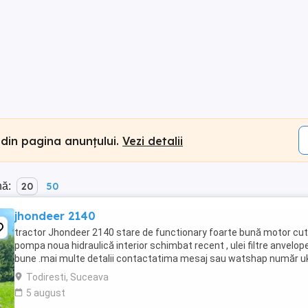
 din pagina anunțului.
Vezi detalii
nă:
20
50
jhondeer 2140
tractor Jhondeer 2140 stare de functionary foarte bună motor cuti
pompa noua hidraulică interior schimbat recent , ulei filtre anvelop
bune .mai multe detalii contactatima mesaj sau watshap număr u
Todiresti, Suceava
5 august