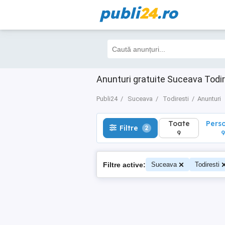
publi
24
.ro
Toate
Perso
Filtre
2
9
9
Anunturi gratuite Suceava Todir
Publi24
Suceava
Todiresti
Anunturi
Toate
Pers
Filtre
2
9
9
Filtre active:
Suceava
Todiresti