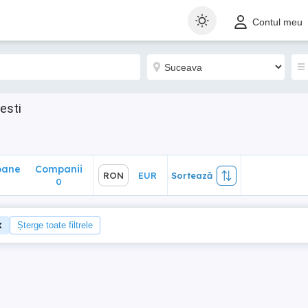
ane
Companii
RON
EUR
Sortează
Contul meu
0
esti
oane
Companii
RON
EUR
Sortează
0
Șterge toate filtrele