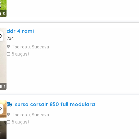
5
ddr 4 rami
2x4
Todiresti, Suceava
5 august
3
sursa corsair 850 full modulara
Todiresti, Suceava
5 august