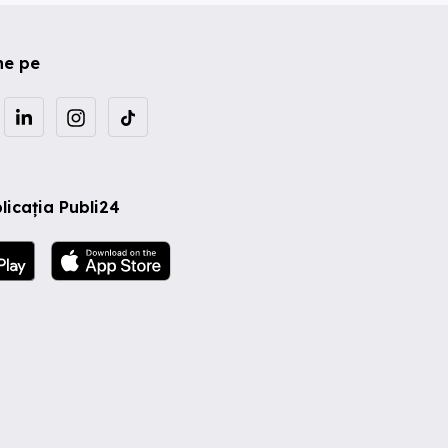
ne pe
licația Publi24