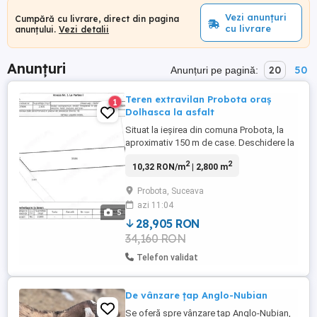
Vezi anunțuri
Cumpără cu livrare, direct din pagina
cu livrare
anunțului.
Vezi detalii
Anunțuri
20
50
Anunțuri pe pagină:
Teren extravilan Probota oraș
1
Dolhasca la asfalt
Situat la ieșirea din comuna Probota, la
aproximativ 150 m de case. Deschidere la
asfalt mare cu șanț betonat, terenul este
2
2
10,32 RON/m
| 2,800 m
drept, Terenul este situat in comuna
Probota, orasul Dolhasca, judetul
Probota, Suceava
Suceava,, in zona Lanut. Accesul la imobil
azi 11:04
se realizeaza din drumul public asfaltat
5
DJ 208. Terenul este extravilan ...
28,905 RON
34,160 RON
Telefon validat
De vânzare țap Anglo-Nubian
Se oferă spre vânzare țap Anglo-Nubian,