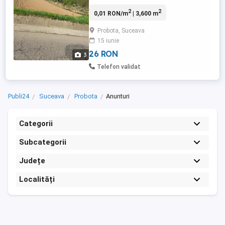
2
2
0,01 RON/m
| 3,600 m
Probota, Suceava
15 iunie
26 RON
3
Telefon validat
Publi24
Suceava
Probota
Anunturi
Categorii
Subcategorii
Județe
Localități