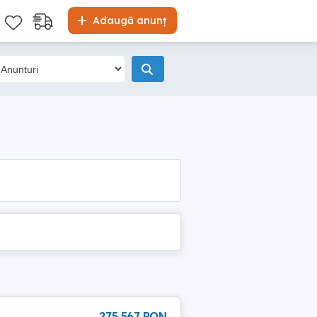
Adaugă anunț
275 567 RON