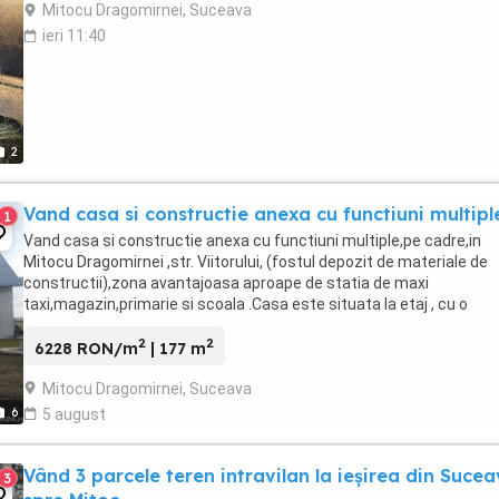
Mitocu Dragomirnei, Suceava
ieri 11:40
2
Vand casa si constructie anexa cu functiuni multipl
1
Vand casa si constructie anexa cu functiuni multiple,pe cadre,in
Mitocu Dragomirnei ,str. Viitorului, (fostul depozit de materiale de
constructii),zona avantajoasa aproape de statia de maxi
taxi,magazin,primarie si scoala .Casa este situata la etaj , cu o
suprafata totala de 177 mp, formata din 3 dormitoare, ...
2
2
6228 RON/m
| 177 m
Mitocu Dragomirnei, Suceava
6
5 august
Vând 3 parcele teren intravilan la ieșirea din Suce
3