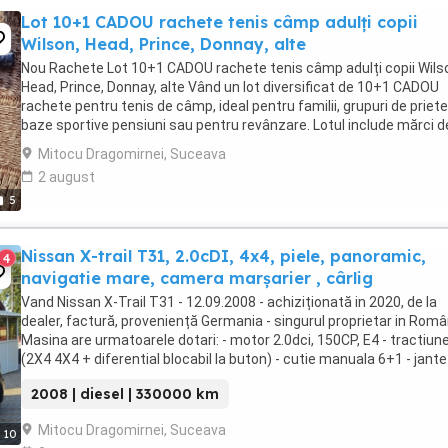
Lot 10+1 CADOU rachete tenis câmp adulți copii
Wilson, Head, Prince, Donnay, alte
Nou Rachete Lot 10+1 CADOU rachete tenis câmp adulți copii Wils
Head, Prince, Donnay, alte Vând un lot diversificat de 10+1 CADOU
rachete pentru tenis de câmp, ideal pentru familii, grupuri de priete
baze sportive pensiuni sau pentru revânzare. Lotul include mărci d
top recunoscute la nivel ...
Mitocu Dragomirnei, Suceava
2 august
5
Nissan X-trail T31, 2.0cDI, 4x4, piele, panoramic,
4
navigatie mare, camera marșarier , cârlig
Vand Nissan X-Trail T31 - 12.09.2008 - achiziționată in 2020, de la
dealer, factură, proveniență Germania - singurul proprietar in Româ
Masina are urmatoarele dotari: - motor 2.0dci, 150CP, E4 - tractiun
(2X4 4X4 + diferential blocabil la buton) - cutie manuala 6+1 - jante
aluminiu pe 16 , ...
2008 | diesel | 330000 km
Mitocu Dragomirnei, Suceava
10