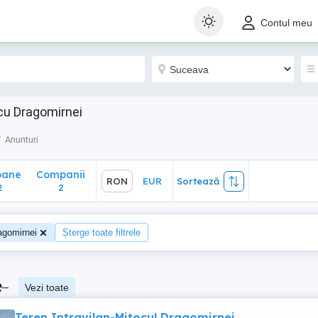
ane
Companii
RON
EUR
Sortează
Contul meu
2
cu Dragomirnei
Anunturi
oane
Companii
RON
EUR
Sortează
2
2
agomirnei
Șterge toate filtrele
e
–
Vezi toate
Teren Intravilan-Mitocul Dragomirnei