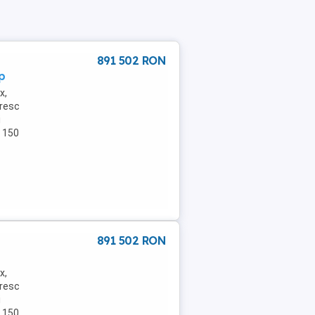
891 502 RON
p
x,
oresc
i
e 150
891 502 RON
x,
oresc
i
e 150