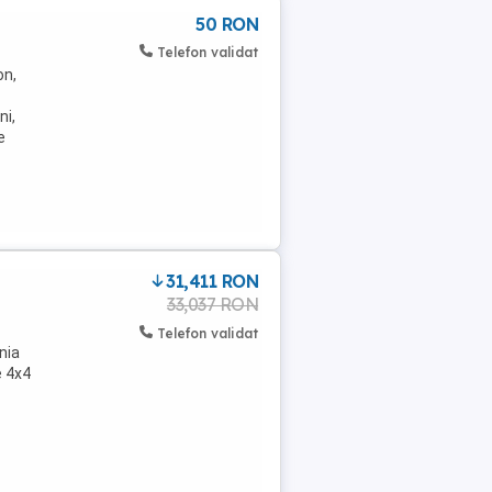
50 RON
Telefon validat
on,
ni,
e
31,411 RON
33,037 RON
Telefon validat
nia
e 4x4