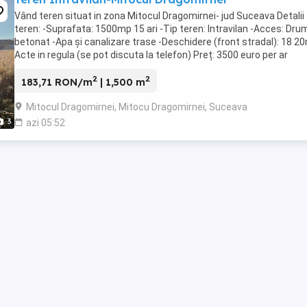
Vând teren situat in zona Mitocul Dragomirnei- jud Suceava Detalii
teren: -Suprafata: 1500mp 15 ari -Tip teren: Intravilan -Acces: Dru
betonat -Apa și canalizare trase -Deschidere (front stradal): 18 20
Acte in regula (se pot discuta la telefon) Preț: 3500 euro per ar
(negociabil) Contact:
2
2
183,71 RON/m
| 1,500 m
Mitocul Dragomirnei, Mitocu Dragomirnei, Suceava
3
azi 05:52