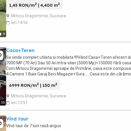
2
2
1,43 RON/m
| 4,400 m
Mitocu Dragomirnei, Suceava
ieri 14:56
9
Casa+Teren
Se vinde complet utilata si mobilata !!!!Vând Casa+Teren aferent d
7000 MP (70 Ari) Sau 50 Ari Intra-vilan (5000 Mp)=150000 fără casa
Com.Mitocu Dragomirnei aproape de Primărie, casa este compusa 
4 Camere 1 Baie Garaj Beci Magazie+Sura..... Casa este din cărămid
are geamuri termopan ...
2
2
6999 RON/m
| 150 m
Mitocu Dragomirnei, Suceava
10
ieri 13:51
Vînd taur
Vînd taur de 7 luni rasă angus