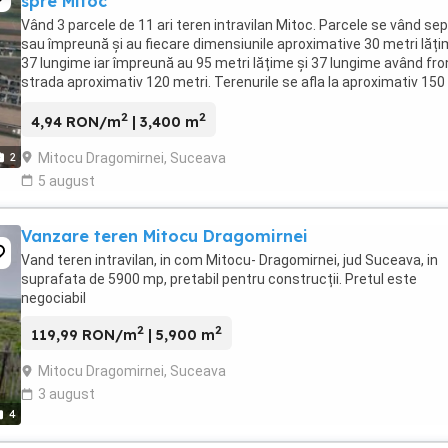
spre Mitoc
Vând 3 parcele de 11 ari teren intravilan Mitoc. Parcele se vând se
sau împreună și au fiecare dimensiunile aproximative 30 metri lăți
37 lungime iar împreună au 95 metri lățime și 37 lungime având fron
strada aproximativ 120 metri. Terenurile se afla la aproximativ 150
drumul județean ...
2
2
4,94 RON/m
| 3,400 m
Mitocu Dragomirnei, Suceava
2
5 august
Vanzare teren Mitocu Dragomirnei
Vand teren intravilan, in com Mitocu- Dragomirnei, jud Suceava, in
suprafata de 5900 mp, pretabil pentru construcții. Pretul este
negociabil
2
2
119,99 RON/m
| 5,900 m
Mitocu Dragomirnei, Suceava
3 august
4