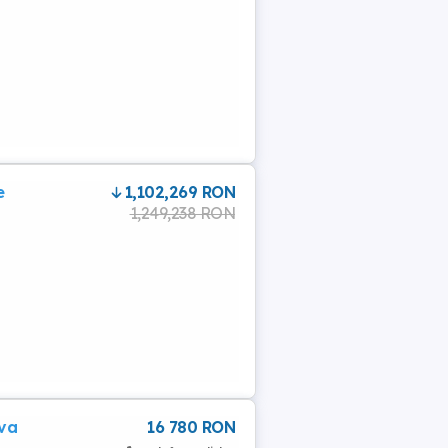
e
1,102,269 RON
1,249,238 RON
ava
16 780 RON