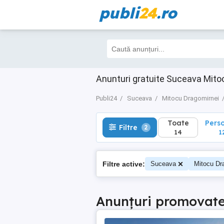
publi
24
.ro
Toate
Perso
Filtre
2
14
12
Anunturi gratuite Suceava Mito
Publi24
Suceava
Mitocu Dragomirnei
Toate
Pers
Filtre
2
14
1
Filtre active:
Suceava
Mitocu Dr
Anunțuri promovat