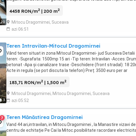
mp utili si 50 mp ...
2
2
4458 RON/m
| 200 m
Mitocu Dragomirnei, Suceava
20
azi 06:51
Teren Intravilan-Mitocul Dragomirnei
Vând teren situat in zona Mitocul Dragomirnei- jud Suceava Detalii
teren: -Suprafata: 1500mp 15 ari -Tip teren: Intravilan -Acces: Dru
betonat -Apa și canalizare trase -Deschidere (front stradal): 18 20
Acte in regula (se pot discuta la telefon) Preț: 3500 euro per ar
(negociabil) Contact:
2
2
183,71 RON/m
| 1,500 m
Mitocul Dragomirnei, Mitocu Dragomirnei, Suceava
3
azi 05:52
Teren Mănăstirea Dragomirnei
7
Vand 44 ari,intravilan, in Mitocu Dragomirnei , la Manastire vizavi de
centru de echitație Pe Cai la Mitoc.posibilitate racordare electricit