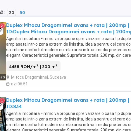
nă:
20
50
Duplex Mitocu Dragomirnei avans + rata | 200mp |
2
ID:Duplex Mitocu Dragomirnei avans + rata | 200m
Agentia Imobiliara Fimmo va propune spre vanzare o casa tip duple
amplasata intr-o zona extrem de linistita, ideala pentru cei care d
sa imbine confortul modern cu relaxarea intr-un mediu prietenos s
elegant. Caracteristici generale: Suprafata totala: 200 mp, din car
mp utili si 50 mp ...
2
2
4458 RON/m
| 200 m
Mitocu Dragomirnei, Suceava
20
azi 06:51
Duplex Mitocu Dragomirnei avans + rata | 200mp |
1
ID:834
Agentia Imobiliara Fimmo va propune spre vanzare o casa tip duple
amplasata intr-o zona extrem de linistita, ideala pentru cei care d
sa imbine confortul modern cu relaxarea intr-un mediu prietenos s
elegant. Caracteristici generale: Suprafata totala: 200 mp, din car