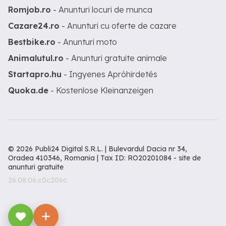
Romjob.ro
- Anunturi locuri de munca
Cazare24.ro
- Anunturi cu oferte de cazare
Bestbike.ro
- Anunturi moto
Animalutul.ro
- Anunturi gratuite animale
Startapro.hu
- Ingyenes Apróhirdetés
Quoka.de
- Kostenlose Kleinanzeigen
© 2026 Publi24 Digital S.R.L. | Bulevardul Dacia nr 34,
Oradea 410346, Romania | Tax ID: RO20201084 -
site de
anunturi gratuite
26.08.06.c0c206c