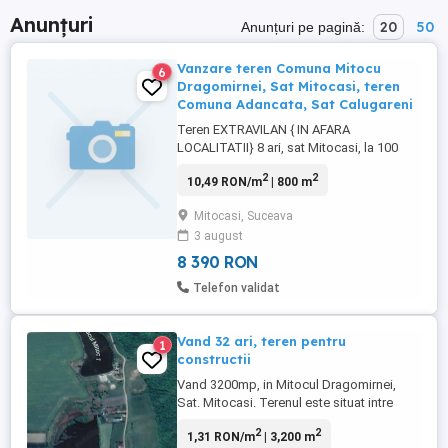
Anunțuri
20
50
Anunțuri pe pagină:
Vanzare teren Comuna Mitocu
6
Dragomirnei, Sat Mitocasi, teren
Comuna Adancata, Sat Calugareni
Teren EXTRAVILAN { IN AFARA
LOCALITATII} 8 ari, sat Mitocasi, la 100
metri distanta de sat, suprafața 8 ari {800
2
2
10,49 RON/m
| 800 m
de metri pătrați} lungime 55 de metri,
lățime 14,5 metri, parau la capătul
Mitocasi, Suceava
suprafeței, ideal pentru casa, iaz, cabana.
3 august
Preț 1600 euro arul. ...
8 390 RON
Telefon validat
Vand 32 ari, teren pentru
1
constructii
Vand 3200mp, in Mitocul Dragomirnei,
Sat. Mitocasi. Terenul este situat intre
padure si lacul 2, ca vecinatati : in stanga
2
2
1,31 RON/m
| 3,200 m
se afla - o casa de vacanta in dreapa -