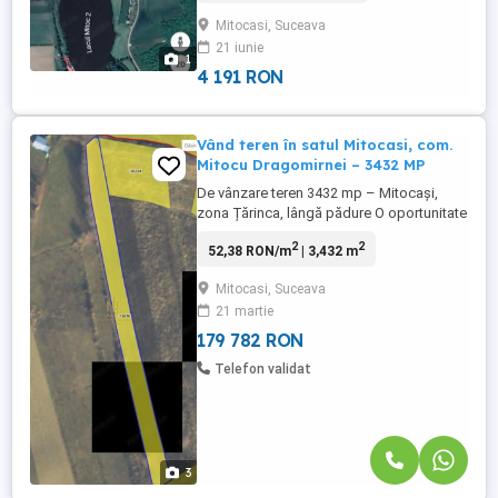
iazul 2, iar peste drum se afla padurea din
Mitocasi, Suceava
Mitocasi, este o zona liniustita si foarte
21 iunie
pitoreasca. Pret 700 euro ar Relatii la tel: +
1
...
4 191 RON
Vând teren în satul Mitocasi, com.
Mitocu Dragomirnei – 3432 MP
De vânzare teren 3432 mp – Mitocași,
zona Țărinca, lângă pădure O oportunitate
ideală pentru cei care își doresc liniște,
2
2
52,38 RON/m
| 3,432 m
natură și aer curat! Localizare: Sat
Mitocași, zona Țărinca, la marginea
Mitocasi, Suceava
pădurii Suprafață: 3432 mp Utilități: curent
21 martie
electric în vecinătate Avantaje: poziție
deosebită, cadru natural, ...
179 782 RON
Telefon validat
3