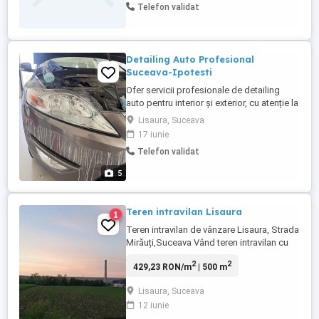
Telefon validat
Detailing Auto Profesional
Suceava-Ipotesti
Ofer servicii profesionale de detailing
auto pentru interior și exterior, cu atenție la
fiecare detaliu și produse de calitate
Lisaura, Suceava
premium. Servicii disponibile: Curățare
17 iunie
completă interior exterior Curățare și
Telefon validat
igienizare scaune Curățare tapițerie și
plafon Polish profesional caroserie
5
Reîmprospătare ...
Teren intravilan Lisaura
1
Teren intravilan de vânzare Lisaura, Strada
Mirăuți,Suceava Vând teren intravilan cu
suprafața de 500 mp (5 ari), situat în
2
2
429,23 RON/m
| 500 m
Lisaura, într-o zonă liniștită și în
dezvoltare, ideal pentru construcție casă.
Lisaura, Suceava
Acces la drum Utilități în zonă la limită
12 iunie
(curent, apă, gaz) Zonă locuită și în