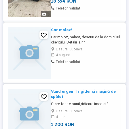
18 354 RON
Telefon validat
5
Car moloz!
Car moloz, balast, deseuri de la domiciliul
clientului Detalii la nr
Lisaura, Suceava
4 august
Telefon validat
Vând urgent frigider și mașină de
spălat
Stare foarte bună,ridicare imediată
Lisaura, Suceava
4 iulie
1 200 RON