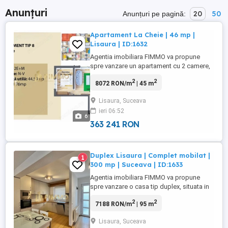
Anunțuri
20
50
Anunțuri pe pagină:
Apartament La Cheie | 46 mp |
Lisaura | ID:1632
Agentia imobiliara FIMMO va propune
spre vanzare un apartament cu 2 camere,
situat in Lisaura, la cateva minute de
2
2
8072 RON/m
| 45 m
centrul municipiului Suceava, intr-un bloc
nou, constructie 2026, pozitionat la
Lisaura, Suceava
parterul unui imobil cu regim de inaltime
ieri 06:52
P+2E+M. Apartamentul are o suprafata
6
utila de 44.59 mp si un balcon ...
363 241 RON
Duplex Lisaura | Complet mobilat |
1
300 mp | Suceava | ID:1633
Agentia imobiliara FIMMO va propune
spre vanzare o casa tip duplex, situata in
Lisaura, intr-un cartier rezidential linistit, la
2
2
7188 RON/m
| 95 m
doar cateva minute de centrul municipiului
Suceava. Proprietatea se remarca prin
Lisaura, Suceava
functionalitate, intimitate si acces facil,