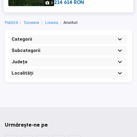
expansiune Aproape ...
214 614 RON
3
Publi24
Suceava
Lisaura
Anunturi
Categorii
Subcategorii
Județe
Localități
Urmărește-ne pe