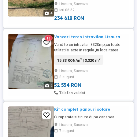
Lisaura, Suceava
dezvoltare, cu acces facil la drumul
ieri 06:52
principal si la doar cateva minute de
4
municipiul Suceava. Beneficiaza ...
234 618 RON
Vanzari teren intravilan Lisaura
11
Vand teren intravilan 3320mp,cu toate
utilitatile ,acte in regula ,in localitatea
Lisaura ,judetul Suceava. Tel: ,este foarte
2
2
15,83 RON/m
| 3,320 m
aproape de Suceava ,terenul este drept
,se pot construi mai multe case sau chiar
Lisaura, Suceava
un bloc .
8 august
52 554 RON
1
Telefon validat
Kit complet panouri solare
Cumparate si tinute dupa canapea.
Lisaura, Suceava
7 august