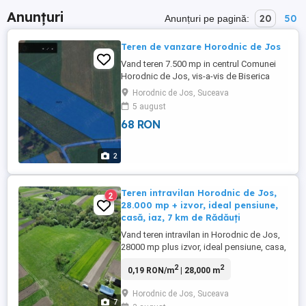
Anunțuri
20
50
Anunțuri pe pagină:
Teren de vanzare Horodnic de Jos
Vand teren 7.500 mp in centrul Comunei
Horodnic de Jos, vis-a-vis de Biserica
Crestina Buna Vestire.
Horodnic de Jos, Suceava
5 august
68 RON
2
Teren intravilan Horodnic de Jos,
2
28.000 mp + izvor, ideal pensiune,
casă, iaz, 7 km de Rădăuți
Vand teren intravilan in Horodnic de Jos,
28000 mp plus izvor, ideal pensiune, casa,
iaz, 7 km de Radauti Ocazie unica. Vand
2
2
0,19 RON/m
| 28,000 m
teren intravilan in Horodnic de Jos, zona
superba, perfect pentru pensiune sau
Horodnic de Jos, Suceava
casa de vacanta. Locatie: Horodnic de
7