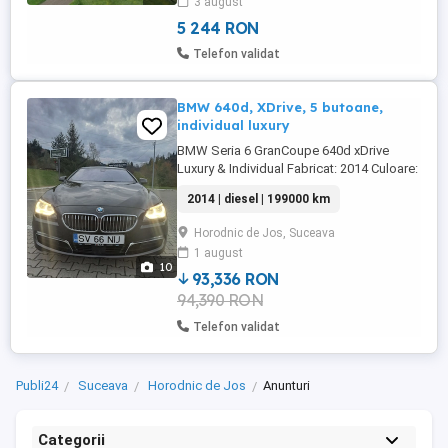
3 august
Jos, la doar 7 km de Radauti Zona foarte
linistita, cu priveliste ...
5 244 RON
Telefon validat
BMW 640d, XDrive, 5 butoane,
individual luxury
BMW Seria 6 GranCoupe 640d xDrive
Luxury & Individual Fabricat: 2014 Culoare:
Citrinschwarz Metallic (egru perlat) (
2014 | diesel | 199000 km
Individual ) Kilometraj actual: 197.300 km
(în creștere mașina este utilizată regulat)
Horodnic de Jos, Suceava
Istoric complet în reprezentanță BMW
1 august
(Italia) Motorizare și transmisie 3.0 Diesel
10
BiTurbo ...
93,336 RON
94,390 RON
Telefon validat
Publi24
Suceava
Horodnic de Jos
Anunturi
Categorii