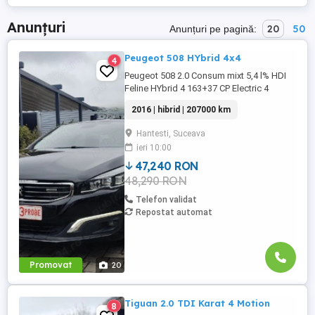
Anunțuri
20
50
Anunțuri pe pagină:
Peugeot 508 HYbrid 4x4
4
Peugeot 508 2.0 Consum mixt 5,4 l% HDI
Feline HYbrid 4 163+37 CP Electric 4
moduri de condus ( Auto, Sport, Zev,4 WD
2016 | hibrid | 207000 km
Tracțiune 4x4 Padele volan Lumini LED
Sistem Start-Stop Scaune Sport încălzite
Hantesti, Suceava
Masaj scaun șofer cu reglaj lombar
ieri 10:00
electric Scaune electrice cu Memorii
Heaud up Displey (afișare informații ...
47,240 RON
48,290 RON
Telefon validat
Repostat automat
Promovat
20
Tiguan 2.0 TDI Karat 4 Motion
8