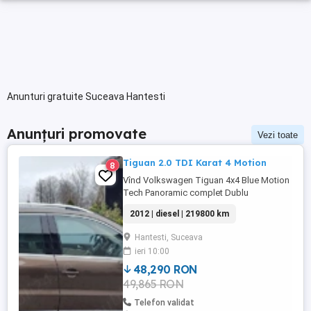
Anunturi gratuite Suceava Hantesti
Anunțuri promovate
Vezi toate
Tiguan 2.0 TDI Karat 4 Motion
8
Vînd Volkswagen Tiguan 4x4 Blue Motion
Tech Panoramic complet Dublu
Climatronic Navigație mare cu touch-
2012 | diesel | 219800 km
screen Geamuri și oglinzi electrice-
rabatabile Senzori parcare față-spate
Hantesti, Suceava
Senzori lumini și ploaie Sistem hands-free
ieri 10:00
Scaun șofer reglabil electric Scaune
Sport cu încălzire Cutie manuală ...
48,290 RON
49,865 RON
Telefon validat