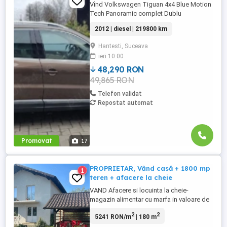
Vînd Volkswagen Tiguan 4x4 Blue Motion
Tech Panoramic complet Dublu
Climatronic Navigație mare cu touch-
2012 | diesel | 219800 km
screen Geamuri și oglinzi electrice-
rabatabile Senzori parcare față-spate
Hantesti, Suceava
Senzori lumini și ploaie Sistem hands-free
ieri 10:00
Scaun șofer reglabil electric Scaune
Sport cu încălzire Cutie manuală ...
48,290 RON
49,865 RON
Telefon validat
Repostat automat
Promovat
17
PROPRIETAR, Vând casă + 1800 mp
1
teren + afacere la cheie
VAND Afacere si locuinta la cheie-
magazin alimentar cu marfa in valoare de
aproximativ 25.000 EURO în Hantesti,
2
2
5241 RON/m
| 180 m
Suceava Casa mobilata si utilata +
magazin alimentar complet echipat +