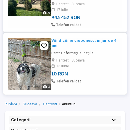
Hantesti, Suceava
teren 1.800 mp Ideala pentru locuire +
17 iulie
afacere proprie sau inchiriere Totul se
9
vinde la cheie locuinta complet mobilata ...
943 452 RON
Telefon validat
Vând câine ciobanesc, în jur de 4
ani
Pentru informații sunați la
Hantesti, Suceava
15 iunie
10 RON
Telefon validat
3
Publi24
Suceava
Hantesti
Anunturi
Categorii