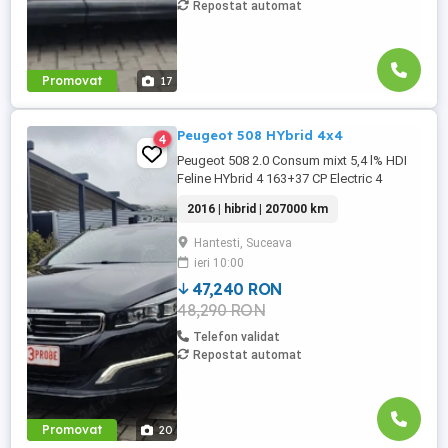
Repostat automat
Promovat
17
Peugeot 508 HYbrid 4x4
4
Peugeot 508 2.0 Consum mixt 5,4 l% HDI
Feline HYbrid 4 163+37 CP Electric 4
moduri de condus ( Auto, Sport, Zev,4 WD
2016 | hibrid | 207000 km
Tracțiune 4x4 Padele volan Lumini LED
Sistem Start-Stop Scaune Sport încălzite
Hantesti, Suceava
Masaj scaun șofer cu reglaj lombar
ieri 10:00
electric Scaune electrice cu Memorii
Heaud up Displey (afișare informații ...
47,240 RON
48,290 RON
Telefon validat
Repostat automat
Promovat
20