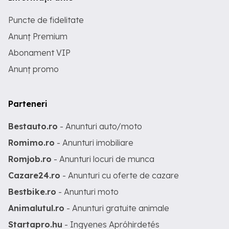
Puncte de fidelitate
Anunț Premium
Abonament VIP
Anunț promo
Parteneri
Bestauto.ro
- Anunturi auto/moto
Romimo.ro
- Anunturi imobiliare
Romjob.ro
- Anunturi locuri de munca
Cazare24.ro
- Anunturi cu oferte de cazare
Bestbike.ro
- Anunturi moto
Animalutul.ro
- Anunturi gratuite animale
Startapro.hu
- Ingyenes Apróhirdetés