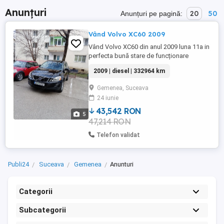
Anunțuri
20
50
Anunțuri pe pagină:
Vând Volvo XC60 2009
Vând Volvo XC60 din anul 2009 luna 11a in
perfecta bună stare de funcționare
mașina Este întreținută sunt proprietar
2009 | diesel | 332964 km
mașina personală nu mă ocup cu bișniță
nu sunt interesat de schimburi diferență
Gemenea, Suceava
etc pentru mai multe detalii va aștepta la
24 iunie
vizionare sau tel ! Km 332964accept orice
test,proba etc
43,542 RON
5
47,214 RON
Telefon validat
Publi24
Suceava
Gemenea
Anunturi
Categorii
Subcategorii