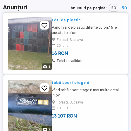
Anunțuri
20
50
Anunțuri pe pagină:
Lăzi de plastic
Vând lăzi de plastic,diferite culori,16 lei
bucata.telefon
Forasti, Suceava
25 iulie
16 RON
Telefon validat
1
tobă sport stage 6
vând tobă sport stage 6 mai multe detalii
în pv
Forasti, Suceava
18 iulie
13 107 RON
2