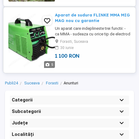
Aparat de sudura FLINKE MMA MIG
MAG nou cu garantie
Un aparat care indeplineste trei functii: -
ca MMA - sudeaza cu orice tip de electrod
: inox, bazic, fonta, supertit. . . - grosimea
Forasti, Suceava
electrodului de la 1,6 pana la electrod de 5
30 iunie
- pachet complet(cablurile, perie de sirma
1 100 RON
, masca de protectie , ciocan de curatat
zgura). - MIG- MAG in fir continuu(argon) -
5
...
Publi24
Suceava
Forasti
Anunturi
Categorii
Subcategorii
Județe
Localități