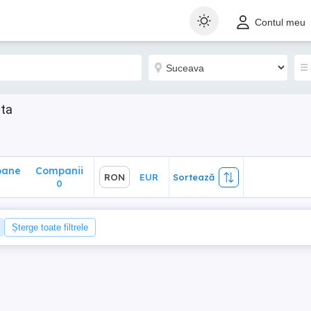
ane
Companii
RON
EUR
Sortează
Contul meu
0
ata
oane
Companii
RON
EUR
Sortează
0
Șterge toate filtrele