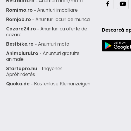
Bestauto.ro
- Anunturi auto/moto
Romimo.ro
- Anunturi imobiliare
Romjob.ro
- Anunturi locuri de munca
Cazare24.ro
- Anunturi cu oferte de
Descarcă ap
cazare
Bestbike.ro
- Anunturi moto
Animalutul.ro
- Anunturi gratuite
animale
Startapro.hu
- Ingyenes
Apróhirdetés
Quoka.de
- Kostenlose Kleinanzeigen