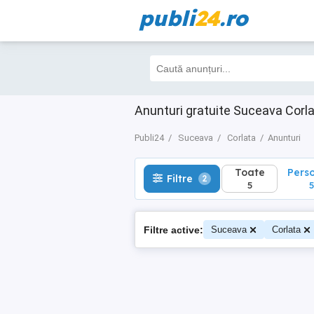
publi
24
.ro
Toate
Perso
Filtre
2
5
5
Anunturi gratuite Suceava Corl
Publi24
Suceava
Corlata
Anunturi
Toate
Pers
Filtre
2
5
5
Filtre active:
Suceava
Corlata