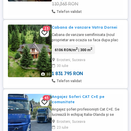
110,363 RON
Telefon validat
Cabana de vanzare Vatra Dornei
23
Cabana de vanzare semifinisata (noul
proprietar are ocazia sa faca dupa plac
finisajul ) Cu o suprafata generoasa de
2
2
6106 RON/m
| 300 m
circa 300 mp locuibili si 25 ari de teren
(avand posiilitatea de a cumpara tot
Brosteni, Suceava
terenul pe care il detinem in jur de 2
30 iulie
hectare ...dar pretul se va modifica fata de
cel afisat ) La parter ...
1 831 795 RON
10
Telefon validat
Angajez Soferi CAT C+E pe
45
comunitate
Angajez șoferi profesioniști Cat C+E. Se
lucrează în echipaj Italia-Olanda și se
transportă flori.Pentru mai multe detalii la
Brosteni, Suceava
nr de telefon - .Adrian Dandu
23 iulie