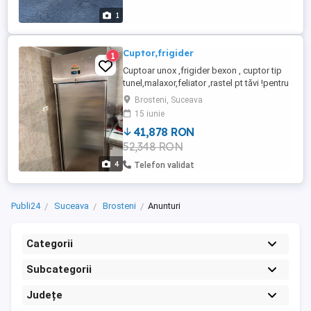
sunați la următoarele numere : sau
1
Cuptor,frigider
1
Cuptoar unox ,frigider bexon , cuptor tip
tunel,malaxor,feliator ,rastel pt tăvi !pentru
mai multe detalii în privat
Brosteni, Suceava
15 iunie
41,878 RON
52,348 RON
4
Telefon validat
Publi24
Suceava
Brosteni
Anunturi
Categorii
Subcategorii
Județe