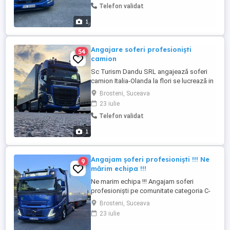
Telefon validat
1
Angajare soferi profesioniști
54
camion
Sc Turism Dandu SRL angajează soferi
camion Italia-Olanda la flori se lucrează in
echipaj .Mai multe detalii la telefon
Brosteni, Suceava
.Salariul atractiv!
23 iulie
Telefon validat
1
Angajam șoferi profesioniști !!! Ne
9
mărim echipa !!!
Ne marim echipa !!! Angajam soferi
profesioniști pe comunitate categoria C-
CE , Italia-Olanda . Salariu atractiv ,
Brosteni, Suceava
programul de munca se respecta in
23 iulie
totalitate , cazare asigurata, baza este la
Sanremo (Italia) Pentru mai multe detalii