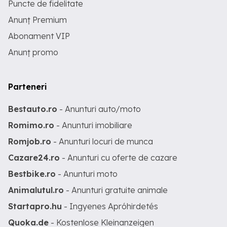
Puncte de fidelitate
Anunț Premium
Abonament VIP
Anunț promo
Parteneri
Bestauto.ro
- Anunturi auto/moto
Romimo.ro
- Anunturi imobiliare
Romjob.ro
- Anunturi locuri de munca
Cazare24.ro
- Anunturi cu oferte de cazare
Bestbike.ro
- Anunturi moto
Animalutul.ro
- Anunturi gratuite animale
Startapro.hu
- Ingyenes Apróhirdetés
Quoka.de
- Kostenlose Kleinanzeigen