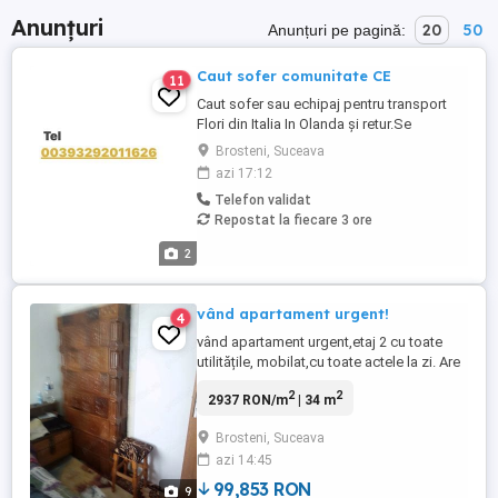
Anunțuri
20
50
Anunțuri pe pagină:
Caut sofer comunitate CE
11
Caut sofer sau echipaj pentru transport
Flori din Italia In Olanda și retur.Se
lucrează doar in echipaj Mai multe detalii
Brosteni, Suceava
la nr sau la adresa de email
azi 17:12
Telefon validat
Repostat la fiecare 3 ore
2
vând apartament urgent!
4
vând apartament urgent,etaj 2 cu toate
utilitățile, mobilat,cu toate actele la zi. Are
mașină de spălat, geamuri termopan
2
2
2937 RON/m
| 34 m
puse, parchet. Ramane totul mobilat.etc
Mai multe detalii la telefon
Brosteni, Suceava
azi 14:45
99,853 RON
9