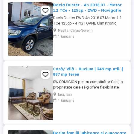
Dacia Duster - An 2018.07 - Motor
1.2 TCe - 125cp - 2WD - Navigatie
Dacia Duster FWD An 2018.07 Motor 1.2
TCe 125cp - 4 PISTOANE Climatronic
Navigație Camera marșarier Geamuri și
Resita, Caras-Severin
oglinzi electrice Senzori Ploaie Lumină
1 ianuarie
Parcare Cauciucuri vară iarna Jante aliaj
16' Revizie efectuată ( Ulei filtre
distributie) Stare tehnică și optică foarte
buna
Casă/ Vilă – Bucium | 349 mp utili |
887 mp teren
0% COMISION pentru cumpărător Cauți o
proprietate care să-ți ofere flexibilitate,
spațiu și potențial real de dezvoltare?
Iasi, Iasi
Situată la doar 1 minut de Șoseaua
1 ianuarie
Bucium, pe Stradela Păun nr. 2, reprezintă
o oportunitate excelentă pentru investiții în
domenii precum: creșă / grădiniță, clinică,
birouri, centru ...
Dorim familii iubitoare si cunoscatori a