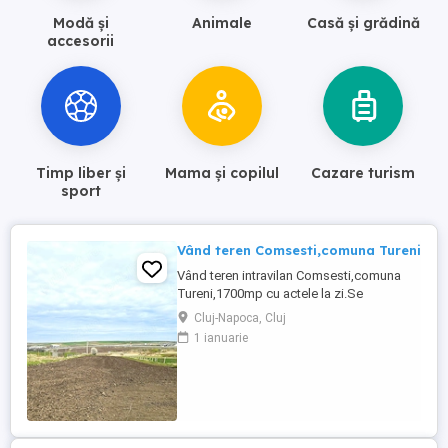
Modă și
Animale
Casă și grădină
accesorii
Timp liber și
Mama și copilul
Cazare turism
sport
Vând teren Comsesti,comuna Tureni
Vând teren intravilan Comsesti,comuna
Tureni,1700mp cu actele la zi.Se
parceleaza la cerere
Cluj-Napoca, Cluj
1 ianuarie