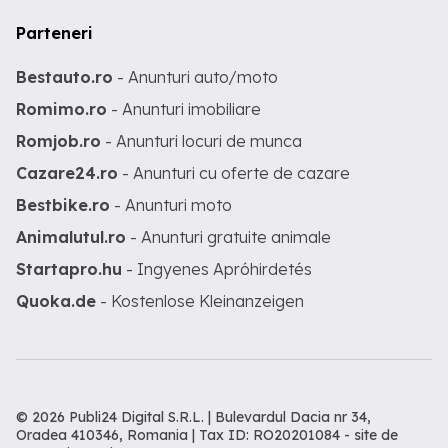
Parteneri
Bestauto.ro
- Anunturi auto/moto
Romimo.ro
- Anunturi imobiliare
Romjob.ro
- Anunturi locuri de munca
Cazare24.ro
- Anunturi cu oferte de cazare
Bestbike.ro
- Anunturi moto
Animalutul.ro
- Anunturi gratuite animale
Startapro.hu
- Ingyenes Apróhirdetés
Quoka.de
- Kostenlose Kleinanzeigen
© 2026 Publi24 Digital S.R.L. | Bulevardul Dacia nr 34,
Oradea 410346, Romania | Tax ID: RO20201084 -
site de