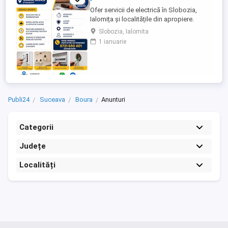
Ofer servicii de electrică în Slobozia,
Ialomița și localitățile din apropiere.
Servicii oferite: Înlocuire prize și
Slobozia, Ialomita
întrerupătoare Montaj lustre, aplice și
1 ianuarie
corpuri de iluminat Înlocuire siguranțe
automate Remediere defecțiuni electrice
minore Verificare și întreținere instalații
electrice ...
Publi24
Suceava
Boura
Anunturi
Categorii
Județe
Localități