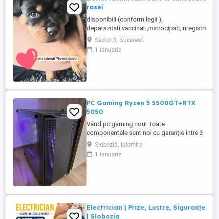
rasei
disponibili (conform legii ),
deparazitati,vaccinati,microcipati,inregistrati...te
Sector 3, Bucuresti
1 ianuarie
PC Gaming Ryzen 5 5500GT+RTX
5050
Vând pc gaming nou! Toate
componentele sunt noi cu garanție între 3
și 10 ani la eMAG. Preț FIX nu trimit prin
Slobozia, Ialomita
curier doar predare personală.
1 ianuarie
Configurație: Procesor Ryzen 5
5500GT+Cooler Deepcool AK 400 Placă
video Asus RTX 5050 8gb Placă de bază
GIGABYTE A520M DS3H V2 Memorie ram
Kingston Fury Beast ...
Electrician | Prize, Lustre, Siguranțe
| Slobozia