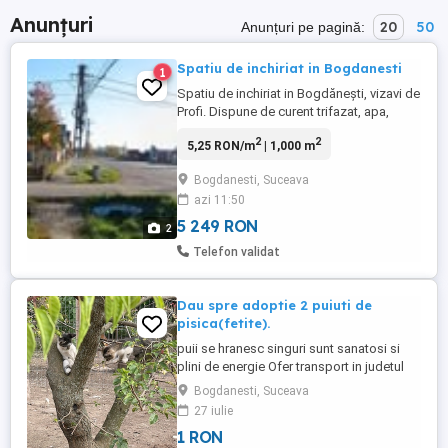
Anunțuri
20
50
Anunțuri pe pagină:
Spatiu de inchiriat in Bogdanesti
1
Spatiu de inchiriat in Bogdănești, vizavi de
Profi. Dispune de curent trifazat, apa,
platforma betonata diverse incaperi. Pretul
2
2
5,25 RON/m
| 1,000 m
se negociaza la vizionare. Pentru alte
informatii sunati la numarul din anunt.
Bogdanesti, Suceava
azi 11:50
5 249 RON
2
Telefon validat
Dau spre adoptie 2 puiuti de
pisica(fetite).
puii se hranesc singuri sunt sanatosi si
plini de energie Ofer transport in judetul
Suceava.
Bogdanesti, Suceava
27 iulie
1 RON