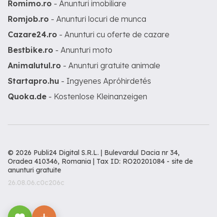
Romimo.ro
- Anunturi imobiliare
Romjob.ro
- Anunturi locuri de munca
Cazare24.ro
- Anunturi cu oferte de cazare
Bestbike.ro
- Anunturi moto
Animalutul.ro
- Anunturi gratuite animale
Startapro.hu
- Ingyenes Apróhirdetés
Quoka.de
- Kostenlose Kleinanzeigen
© 2026 Publi24 Digital S.R.L. | Bulevardul Dacia nr 34,
Oradea 410346, Romania | Tax ID: RO20201084 -
site de
anunturi gratuite
26.08.06.c0c206c