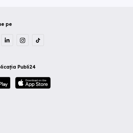
ne pe
licația Publi24