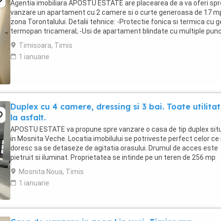
Agentia imobiliara APOSTU ESTATE are placearea de a va oferi spr
vanzare un apartament cu 2 camere si o curte generoasa de 17 mp
zona Torontalului. Detalii tehnice: -Protectie fonica si termica cu
termopan tricameral; -Usi de apartament blindate cu multiple pun
de închidere; -Peretii exteriori ...
Timisoara, Timis
1 ianuarie
Duplex cu 4 camere, dressing si 3 bai. Toate utilitati
la asfalt.
APOSTU ESTATE va propune spre vanzare o casa de tip duplex sit
in Mosnita Veche. Locatia imobilului se potriveste perfect celor ce 
doresc sa se detaseze de agitatia orasului. Drumul de acces este
pietruit si iluminat. Proprietatea se intinde pe un teren de 256 mp
imprejmuit cu gard de beton. Imobilul ...
Mosnita Noua, Timis
1 ianuarie