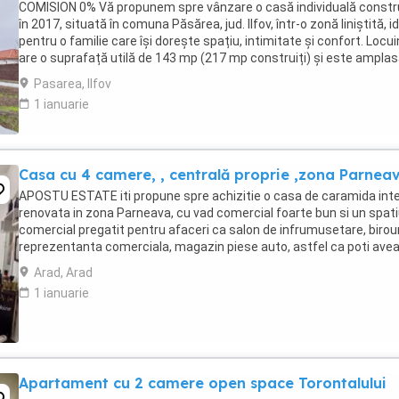
COMISION 0% Vă propunem spre vânzare o casă individuală constr
în 2017, situată în comuna Păsărea, jud. Ilfov, într-o zonă liniștită, i
pentru o familie care își dorește spațiu, intimitate și confort. Locu
are o suprafață utilă de 143 mp (217 mp construiți) și este ampla
pe un teren ...
Pasarea, Ilfov
1 ianuarie
Casa cu 4 camere, , centrală proprie ,zona Parnea
APOSTU ESTATE iti propune spre achizitie o casa de caramida inte
renovata in zona Parneava, cu vad comercial foarte bun si un spat
comercial pregatit pentru afaceri ca salon de infrumusetare, birour
reprezentanta comerciala, magazin piese auto, astfel ca poti ave
atat o lucuinta cat si o afacere ...
Arad, Arad
1 ianuarie
Apartament cu 2 camere open space Torontalului