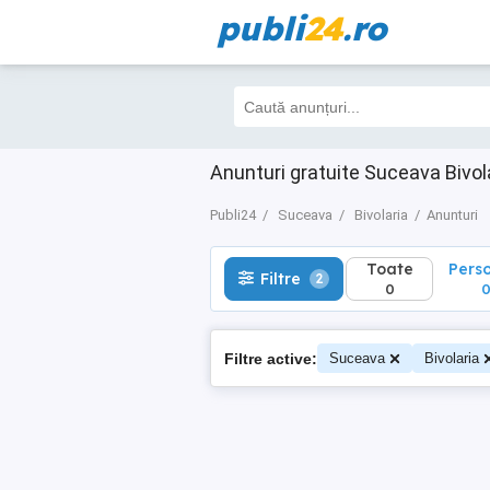
publi
24
.ro
Toate
Perso
Filtre
2
0
0
Anunturi gratuite Suceava Bivol
Publi24
Suceava
Bivolaria
Anunturi
Toate
Pers
Filtre
2
0
Filtre active:
Suceava
Bivolaria