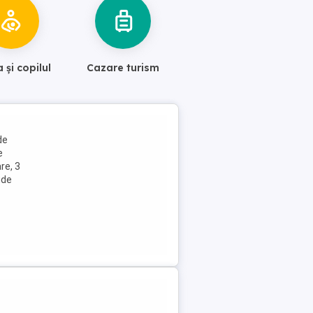
și copilul
Cazare turism
de
e
re, 3
ude