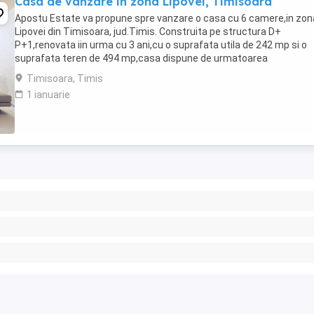
Casa de vanzare in zona Lipovei, Timisoara
Apostu Estate va propune spre vanzare o casa cu 6 camere,in zon
Lipovei din Timisoara, jud.Timis. Construita pe structura D+
P+1,renovata iin urma cu 3 ani,cu o suprafata utila de 242 mp si o
suprafata teren de 494 mp,casa dispune de urmatoarea
compartimentare: Demisol: -camera tehnica Parter: -curte ...
Timisoara, Timis
1 ianuarie