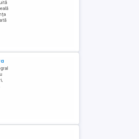
uită
deală
ința
sată
va
gral
iu
i,
a