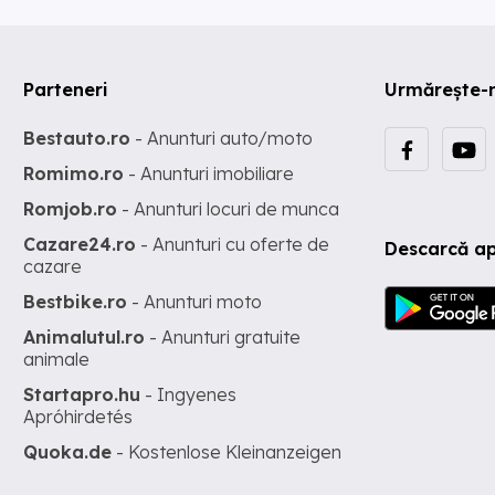
Parteneri
Urmărește-
Bestauto.ro
- Anunturi auto/moto
Romimo.ro
- Anunturi imobiliare
Romjob.ro
- Anunturi locuri de munca
Cazare24.ro
- Anunturi cu oferte de
Descarcă ap
cazare
Bestbike.ro
- Anunturi moto
Animalutul.ro
- Anunturi gratuite
animale
Startapro.hu
- Ingyenes
Apróhirdetés
Quoka.de
- Kostenlose Kleinanzeigen