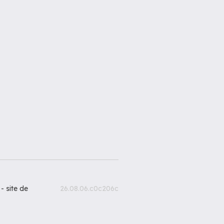
 -
site de
26.08.06.c0c206c