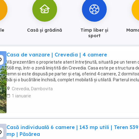
le
Casă și grădină
Timp liber și
Mama 
sport
Casa de vanzare | Crevedia | 4 camere
Vă prezentăm o proprietate atent întreținută, situată pe un teren 
568 mp, într-o zonă liniștită din Crevedia. Casa este pe structura d
lemn si este dispusă pe parter și etaj, oferind 4 camere, 2 dormitoa
băi și o bucătărie închisă, complet mobilată și utilată. Parterul incl
livingul spațios, ...
Crevedia, Dambovita
1 ianuarie
Casă individuală 6 camere | 143 mp utili | Teren 539
mp | Păsărea