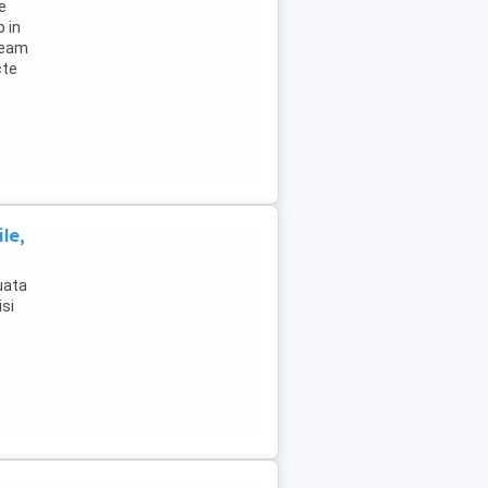
e
 in
 geam
cte
le,
uata
isi