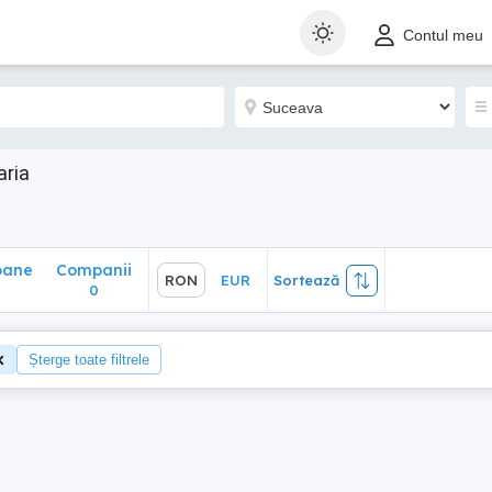
ane
Companii
RON
EUR
Sortează
Contul meu
0
aria
oane
Companii
RON
EUR
Sortează
0
0
Șterge toate filtrele