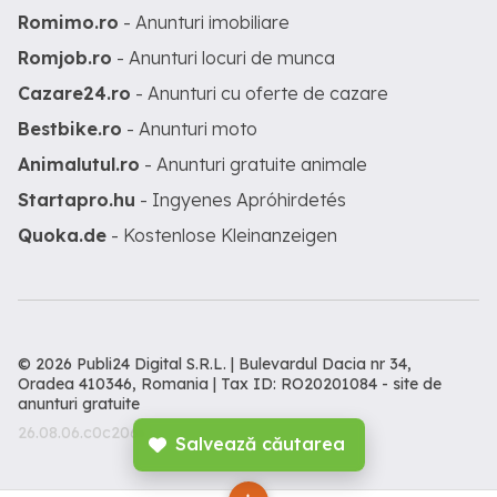
Romimo.ro
- Anunturi imobiliare
Romjob.ro
- Anunturi locuri de munca
Cazare24.ro
- Anunturi cu oferte de cazare
Bestbike.ro
- Anunturi moto
Animalutul.ro
- Anunturi gratuite animale
Startapro.hu
- Ingyenes Apróhirdetés
Quoka.de
- Kostenlose Kleinanzeigen
© 2026 Publi24 Digital S.R.L. | Bulevardul Dacia nr 34,
Oradea 410346, Romania | Tax ID: RO20201084 -
site de
anunturi gratuite
26.08.06.c0c206c
Salvează căutarea