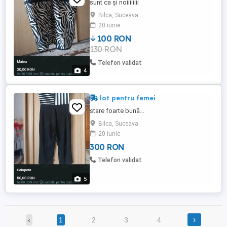
sunt ca și noiiiiiiii
Bilca, Suceava
20 iunie
100 RON
130 RON
Telefon validat
4
lot pentru femei
stare foarte bună...
Bilca, Suceava
20 iunie
300 RON
Telefon validat
5
›
‹
1
2
3
4