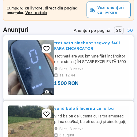
Vezi anunțuri
Cumpără cu livrare, direct din pagina
cu livrare
anunțului.
Vezi detalii
Anunțuri
20
50
Anunțuri pe pagină:
trotineta nineboot segway f40i
FARA INCARCATOR
Trotinetă are 900 km vine fără încărcător
(este stricat) ÎN STARE EXCELENTĂ 1500
lei preț fix Dau la schimb cu un kukirin g2
Bilca, Suceava
si mai pun eu un haverboard pt piese
azi 12:44
1 500 RON
4
vand baloti lucerna cu iarba
Vind baloti de lucerna cu iarba amestec,
prima coa9să, baloti uscați și bine legați,
15 ron buc. negociabil NU am transport,
Bilca, Suceava
localitatea BILCA
5 august