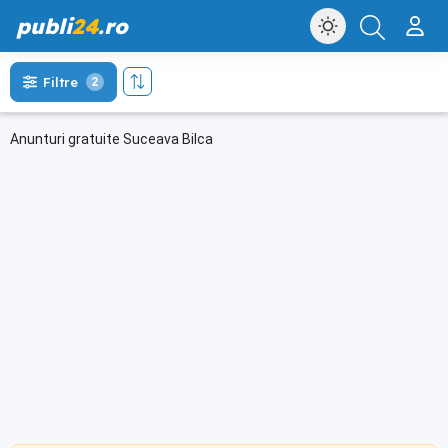
publi
24
.ro
Filtre
2
Anunturi gratuite Suceava Bilca