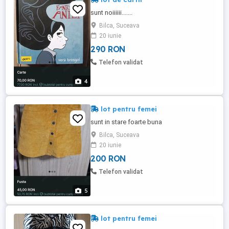
sunt noiiiiii.......
Bilca, Suceava
20 iunie
290 RON
Telefon validat
4
lot pentru femei
sunt in stare foarte buna
Bilca, Suceava
20 iunie
200 RON
Telefon validat
5
lot pentru femei