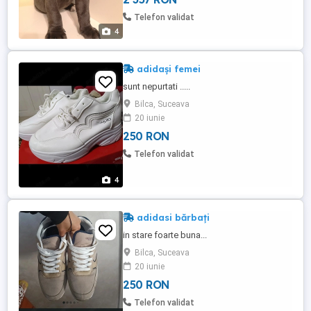
oricând. Puii vor avea pedigree FCI si
carnet de performanță Deparazitare
Telefon validat
efectuată ...
4
adidași femei
sunt nepurtati .....
Bilca, Suceava
20 iunie
250 RON
Telefon validat
4
adidasi bărbați
in stare foarte buna...
Bilca, Suceava
20 iunie
250 RON
Telefon validat