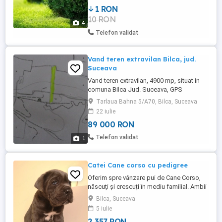
1 RON
10 RON
4
Telefon validat
Vand teren extravilan Bilca, jud.
Suceava
Vand teren extravilan, 4900 mp, situat in
comuna Bilca Jud. Suceava, GPS
47.923596 25.724260. Terenul este in
Tarlaua Bahna 5/A70, Bilca, Suceava
vecinatatea unui canal cu apa si a
22 iulie
drumului de acces.
89 000 RON
Telefon validat
1
Catei Cane corso cu pedigree
Oferim spre vânzare pui de Cane Corso,
născuți și crescuți în mediu familial. Ambii
părinți sunt deținuți de noi, au pedigree
Bilca, Suceava
Fédération Cynologique Internationale
5 iulie
(FCI), drept de reproducere și pot fi văzuți
2 357 RON