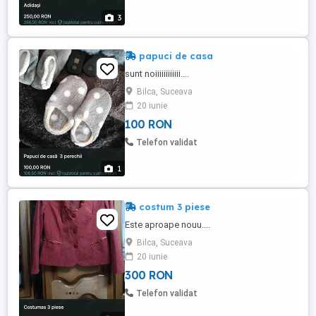
3
papuci de casa
sunt noiiiiiiiiiiii....
Bilca, Suceava
20 iunie
100 RON
Telefon validat
1
costum 3 piese
Este aproape nouu....
Bilca, Suceava
20 iunie
300 RON
Telefon validat