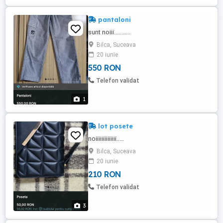
pantaloni
sunt noiii...........
Bilca, Suceava
20 iunie
550 RON
Telefon validat
1
lot posete
noiiiiiiiiiiiiii.....
Bilca, Suceava
20 iunie
210 RON
Telefon validat
3