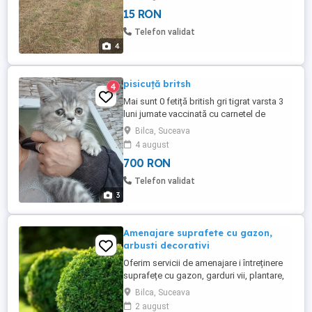
15 RON
Telefon validat
4
pisicuță britsh
4
Mai sunt 0 fetiță british gri tigrat varsta 3
luni jumate vaccinată cu carnetel de
sănătate
Bilca, Suceava
4 august
700 RON
Telefon validat
3
Amenajare suprafete cu gazon,
arbusti decorativi
Oferim servicii de amenajare i întreținere
suprafețe cu gazon, garduri vii, plantare,
toaletare și tratamente fitosanitare arbuști,
Bilca, Suceava
tuia, buxus, euonymus, etc
2 august