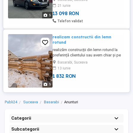
deplasează pe orice distanță fără
21 iunie
probleme,nu fierbe apa,nu scoate fum.
2500 euro negociabil,se ...
13 098 RON
5
Telefon validat
realizam constructii din lemn
rotund
realizăm construcții din lemn rotund la
preferință clientului sau avem chiar și pe
stoc câteva proiecte frumoase la prețuri
Basarabi, Suceava
mult mai ieftine decât prețul pieței pentru
13 iunie
detalii
1 832 RON
5
Publi24
Suceava
Basarabi
Anunturi
Categorii
Subcategorii