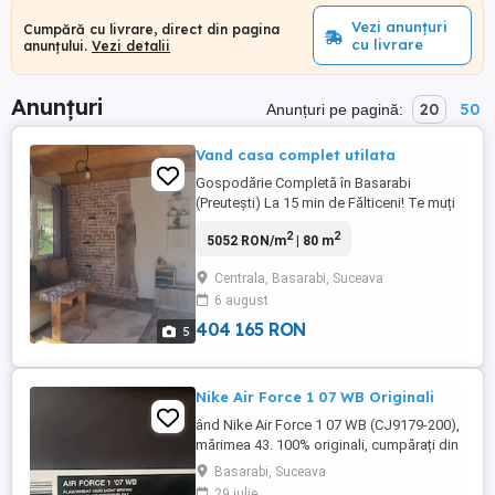
Vezi anunțuri
Cumpără cu livrare, direct din pagina
cu livrare
anunțului.
Vezi detalii
Anunțuri
20
50
Anunțuri pe pagină:
Vand casa complet utilata
Gospodărie Completă în Basarabi
(Preutești) La 15 min de Fălticeni! Te muți
direct, fără bătăi de cap! Vindem casă
2
2
5052 RON/m
| 80 m
complet mobilată și utilată, ideală pentru
o familie care caută liniște și confort. Ce
Centrala, Basarabi, Suceava
oferă proprietatea: O suprafata totala de
6 august
1800 de mp Parter finisat modern: 2
dormitoare, ...
404 165 RON
5
Nike Air Force 1 07 WB Originali
ând Nike Air Force 1 07 WB (CJ9179-200),
mărimea 43. 100% originali, cumpărați din
magazin. Noi, nepurtați, cu cutia originală.
Basarabi, Suceava
Stare impecabilă.
29 iulie