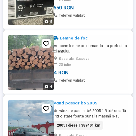
550 RON
Telefon validat
5
Lemne de foc
Aducem lemne pe comanda. La preferinta
clientului.
Basarabi, Suceava
28 iulie
4 RON
Telefon validat
4
vand passat b6 2005
de vânzare passat b6 2005 1.9 tdi! se află
intr o stare foarte bună,la mașină s-au
schimbat multe piese: .articulatia fata
2005 | diesel | 389401 km
.disc ambreiaj .filtre ulei motor cutie
.placute față spate .termostat mașina se
Basarabi, Suceava