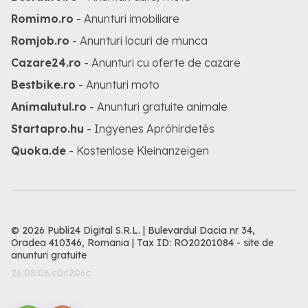
Romimo.ro
- Anunturi imobiliare
Romjob.ro
- Anunturi locuri de munca
Cazare24.ro
- Anunturi cu oferte de cazare
Bestbike.ro
- Anunturi moto
Animalutul.ro
- Anunturi gratuite animale
Startapro.hu
- Ingyenes Apróhirdetés
Quoka.de
- Kostenlose Kleinanzeigen
© 2026 Publi24 Digital S.R.L. | Bulevardul Dacia nr 34,
Oradea 410346, Romania | Tax ID: RO20201084 -
site de
anunturi gratuite
26.08.06.c0c206c