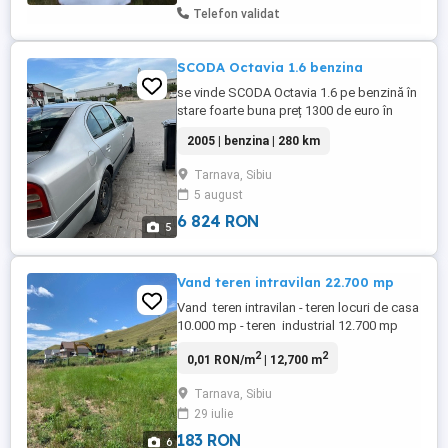
curatata profesional ...
Telefon validat
SCODA Octavia 1.6 benzina
se vinde SCODA Octavia 1.6 pe benzină în
stare foarte buna preț 1300 de euro în
Târnava judetul Sibiu pentru detalii și
2005 | benzina | 280 km
informații sunați la Cucerzan Paul
Constantin
Tarnava, Sibiu
5 august
6 824 RON
5
Vand teren intravilan 22.700 mp
Vand teren intravilan - teren locuri de casa
10.000 mp - teren industrial 12.700 mp
Terenul poate fi parcelat în funcție de
2
2
0,01 RON/m
| 12,700 m
nevoile fiecărui cumpărător. Terenul se
află în localitatea Târnava(Cartier Nou)
Tarnava, Sibiu
29 iulie
183 RON
6