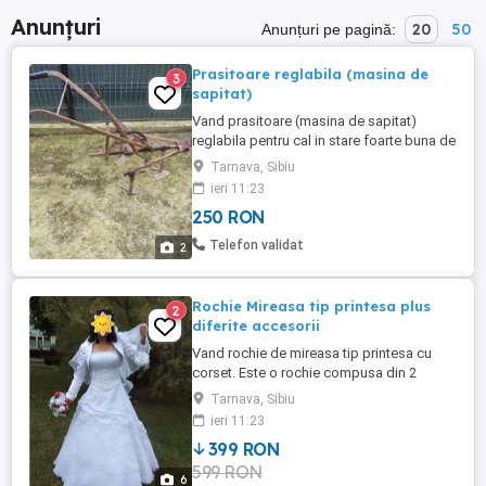
Anunțuri
20
50
Anunțuri pe pagină:
Prasitoare reglabila (masina de
3
sapitat)
Vand prasitoare (masina de sapitat)
reglabila pentru cal in stare foarte buna de
funcționare. Materiale de calitate. Se
Tarnava, Sibiu
poate regla în funcție de latimea randului.
ieri 11:23
Pret 250 lei. Nu trimit prin curier. Doar
250 RON
predare personala.
Telefon validat
2
Rochie Mireasa tip printesa plus
2
diferite accesorii
Vand rochie de mireasa tip printesa cu
corset. Este o rochie compusa din 2
piese. 1. Corset. Marimea 44 2. Fusta. Talia
Tarnava, Sibiu
este de 68cm Umerii sunt goi. In poze nu
ieri 11:23
se vad umerii goi caci mireasa a purtat
399 RON
Bolero. Corsetul se poate ajusta 1-2
599 RON
marimi. Este purtata o singura data. A fost
6