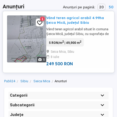
Anunțuri
20
50
Anunțuri pe pagină:
Vând teren agricol arabil 4.99ha
1
Șeica Mică, județul Sibiu
Vând teren agricol arabil situat în comuna
Șeica Mică, județul Sibiu, cu suprafața de
4.99 ha. Terenul este extravilan, categoria
2
2
5 RON/m
| 49,900 m
de folosință arabil. Număr tarla: 23.
Procedura legală conform Legii 17 din
Seica Mica, Sibiu
2014 a fost finalizată, fără preemptori
8 iulie
interesați. Acces facil la teren, cu 2 căi de
5
acces, neîmprejmuit, ...
249 500 RON
Publi24
Sibiu
Seica Mica
Anunturi
Categorii
Subcategorii
Județe