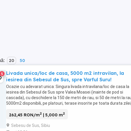
nă:
20
50
Livada unica/loc de casa, 5000 m2 intravilan, la
5
iesirea din Sebesul de Sus, spre Varful Suru!
Ocazie cu adevarat unica: Singura livada intravilana/loc de casa la
iesirea din Sebesul de Sus spre Valea Moasei (inainte de pod si
cascada), cu deschidere la 150 de metri de rau, si 50 de metri la rau
5000m2 disponibili, pe platouri, terase insorite pe toata durata zilei
vedere spre Vf. Suru si ...
2
2
262,45 RON/m
| 5,000 m
Sebesu de Sus, Sibiu