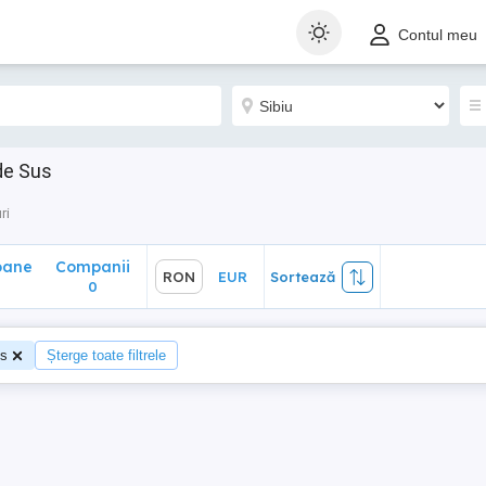
ane
Companii
RON
EUR
Sortează
Contul meu
0
de Sus
ri
oane
Companii
RON
EUR
Sortează
0
us
Șterge toate filtrele