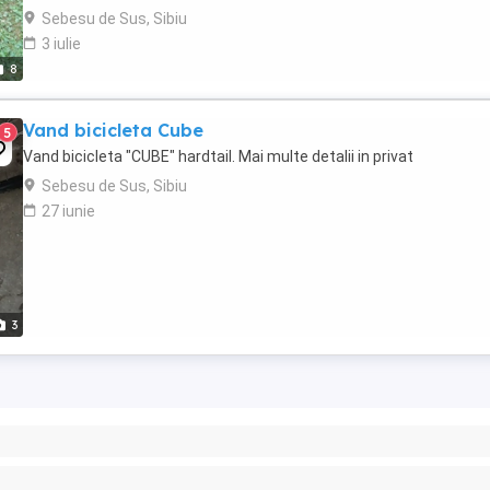
NUMAI BUNI PENTU A FI ÎNVĂȚAȚI ...
Sebesu de Sus, Sibiu
3 iulie
8
Vand bicicleta Cube
5
Vand bicicleta "CUBE" hardtail. Mai multe detalii in privat
Sebesu de Sus, Sibiu
27 iunie
3