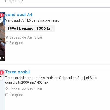
azi 10:26
vand audi A4
1
Vând audi A4 1,6 benzina preț euro
1996 | benzina | 1000 km
Sebesu de Sus, Sibiu
5 august
3
Teren arabil
2
Teren arabil aproape de cimitir loc Sebesul de Sus jud Sibiu
suprafata2000mp;1400mp
Sebesu de Sus, Sibiu
4 august