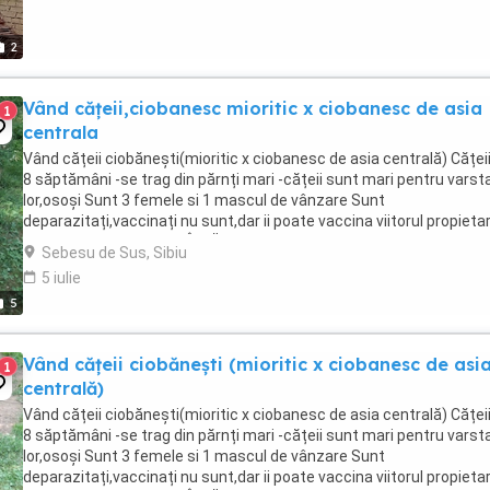
2
Vând cățeii,ciobanesc mioritic x ciobanesc de asia
1
centrala
Vând cățeii ciobănești(mioritic x ciobanesc de asia centrală) Căței
8 săptămâni -se trag din părnți mari -cățeii sunt mari pentru varst
lor,osoși Sunt 3 femele si 1 mascul de vânzare Sunt
deparazitați,vaccinați nu sunt,dar ii poate vaccina viitorul propieta
NUMAI BUNI PENTU A FI ÎNVĂȚAȚI ...
Sebesu de Sus, Sibiu
5 iulie
5
Vând cățeii ciobănești (mioritic x ciobanesc de asi
1
centrală)
Vând cățeii ciobănești(mioritic x ciobanesc de asia centrală) Căței
8 săptămâni -se trag din părnți mari -cățeii sunt mari pentru varst
lor,osoși Sunt 3 femele si 1 mascul de vânzare Sunt
deparazitați,vaccinați nu sunt,dar ii poate vaccina viitorul propieta