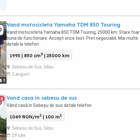
Vand motocicleta Yamaha TDM 850 Touring
Vand motocicleta Yamaha 850 TDM Touring, 25000 km. Stare foar
buna de functionare. Accept orice test. Pret negociabil. Mai multe
detalii la telefon .
3
1995 | 850 cm
| 25000 km
Sebesu de Sus, Sibiu
2 august
3
Vand casa in sebesu de sus
18
Vând casă în Sebeșu de sus detalii telefon
2
2
1049 RON/m
| 100 m
Sebesu de Sus, Sibiu
29 iulie