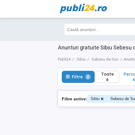
publi
24
.ro
Toate
Perso
Filtre
2
8
8
Anunturi gratuite Sibiu Sebesu 
Publi24
Sibiu
Sebesu de Sus
Anuntu
Toate
Pers
Filtre
2
8
8
Filtre active:
Sibiu
Sebesu de S