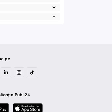
ne pe
licația Publi24