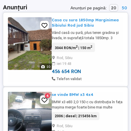
Anunțuri
20
50
Anunțuri pe pagină:
Casa cu sura 1850mp Marginimea
Sibiului Rod jud Sibiu
Vând casă cu șură, plus teren gradina și
livada, in suprafață totala 1850mp. 3
camere, baie, bucătărie, pivnita. Casa a
2
2
3044 RON/m
| 150 m
fost renovata, refăcută instalația electrica
și instalatia sanitara refăcută. Mai sunt
Rod, Sibiu
câteva etape de finisare care urmează sa
ieri 19:48
se finalizeze curând. Izolata în interior -
10
pereți și ...
456 654 RON
Telefon validat
se vinde BMW x3 4x4
4
BMW x3 e83 2,0 150 c cu distribuția în fața
mașina merge foarte bine mai multe
detalii la telefon
2006 | diesel | 215456 km
Rod, Sibiu