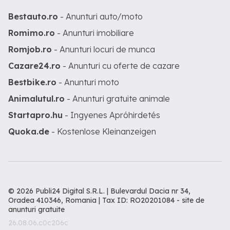
Bestauto.ro
- Anunturi auto/moto
Romimo.ro
- Anunturi imobiliare
Romjob.ro
- Anunturi locuri de munca
Cazare24.ro
- Anunturi cu oferte de cazare
Bestbike.ro
- Anunturi moto
Animalutul.ro
- Anunturi gratuite animale
Startapro.hu
- Ingyenes Apróhirdetés
Quoka.de
- Kostenlose Kleinanzeigen
© 2026 Publi24 Digital S.R.L. | Bulevardul Dacia nr 34,
Oradea 410346, Romania | Tax ID: RO20201084 -
site de
anunturi gratuite
26.08.06.c0c206c