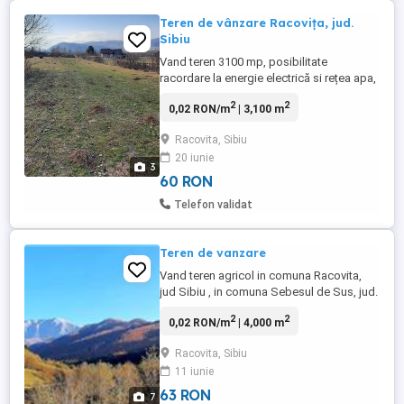
Teren de vânzare Racovița, jud.
Sibiu
Vand teren 3100 mp, posibilitate
racordare la energie electrică si rețea apa,
situat in apropierea localității.
2
2
0,02 RON/m
| 3,100 m
Racovita, Sibiu
20 iunie
3
60 RON
Telefon validat
Teren de vanzare
Vand teren agricol in comuna Racovita,
jud Sibiu , in comuna Sebesul de Sus, jud.
Sibiu si peste Olt. Pretul este 12euro mp
2
2
0,02 RON/m
| 4,000 m
negociabil
Racovita, Sibiu
11 iunie
63 RON
7