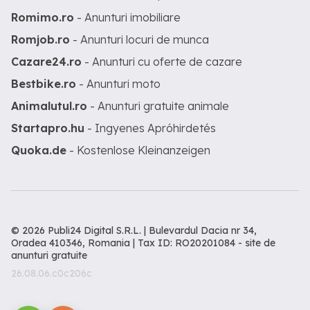
Romimo.ro
- Anunturi imobiliare
Romjob.ro
- Anunturi locuri de munca
Cazare24.ro
- Anunturi cu oferte de cazare
Bestbike.ro
- Anunturi moto
Animalutul.ro
- Anunturi gratuite animale
Startapro.hu
- Ingyenes Apróhirdetés
Quoka.de
- Kostenlose Kleinanzeigen
© 2026 Publi24 Digital S.R.L. | Bulevardul Dacia nr 34,
Oradea 410346, Romania | Tax ID: RO20201084 -
site de
anunturi gratuite
26.08.06.c0c206c