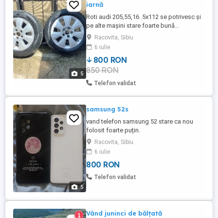
iarnă
Roti audi 205,55,16 .5x112 se potrivesc și
pe alte mașini stare foarte bună...
Racovita, Sibiu
6 iulie
800 RON
850 RON
5
Telefon validat
samsung 52s
vand telefon samsung 52 stare ca nou
folosit foarte puțin.
Racovita, Sibiu
6 iulie
800 RON
Telefon validat
5
Vând juninci de bălțată
1