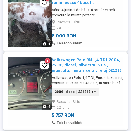
românească.4bucati.
Vând 4 juninci de bălțată românească
crescute la munte perfect
sănătoase.asteotam posibil
Racovita, Sibiu
cumpărători.Sunt montate de aproape o
24 iunie
lună.
8 000 RON
Telefon validat
4
Volkswagen Polo 9N 1,4 TDI 2004,
1
75 CP, diesel, albastru, 5 usi,
manuala, inmatriculat, rulaj 321218
Volkswagen Polo 1,4 TDI, Euro4, taxe mici,
consum mic, an 2004.08.02, in stare bună
și funcțională, cu anvelope de vară,
2004 | diesel | 321218 km
geamuri electrice, senzori parcare spate,
navigație android cu cartelă SIM,+4
Racovita, Sibiu
anvelope iarnă, baterie noua, ITP
5
22 iunie
18.06.2026 valabil un an.
5 757 RON
Telefon validat