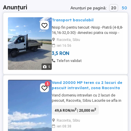
Anunțuri
20
50
Anunțuri pe pagină:
Transport basculabil
Nisip fin pentru tencuit -Nisip -Piatră (4-8,8-
16,16-32,0-30) -Amestec piatra cu nisip -
Balastru -Pământ
Racovita, Sibiu
ieri 16:56
3,5 RON
Telefon validat
5
Vand 20000 MP teren cu 2 lacuri de
3
pescuit intravilant, zona Racovita
Vand domeniu intravilan cu 2 lacuri de
pescuit, Racovita, Sibiu Lacurile se afla in
zona centrala a Romaniei la 30 km de
2
2
49,6 RON/m
| 20,000 m
orasul Sibiu (la numai 35 minute de
aeroportul international Sibiu), la 5 km de
Racovita, Sibiu
orasul Avrig, 7 km de orasul Talmaciu, 5
ieri 08:38
km de localitatea Marsa, in comuna