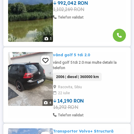
Racovita. Aceasta se afla ...
992,042 RON
1,102,269 RON
Telefon validat
3
vând golf 5 tdi 2.0
vând golf 5 tdi 2.0 mai multe detalii la
telefon
2006 | diesel | 360000 km
Racovita, Sibiu
22 iulie
14,190 RON
4
16,292 RON
Telefon validat
Transportor Volvo+ Structură