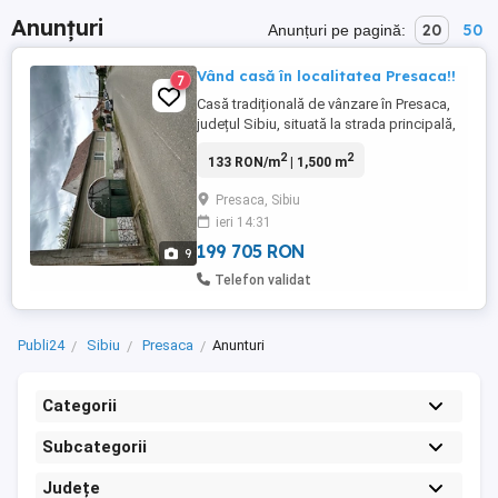
Anunțuri
20
50
Anunțuri pe pagină:
Vând casă în localitatea Presaca!!
7
Casă tradițională de vânzare în Presaca,
județul Sibiu, situată la strada principală,
într-o zonă liniștită și cu acces facil.
2
2
133 RON/m
| 1,500 m
Proprietatea dispune de toate utilitățile:
apă, canalizare, gaz și curent electric.
Presaca, Sibiu
Casa este compusă din două
ieri 14:31
camere,cămară de depozitare și hol, iar în
partea de jos se află ...
199 705 RON
9
Telefon validat
Publi24
Sibiu
Presaca
Anunturi
Categorii
Subcategorii
Județe