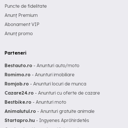
Puncte de fidelitate
Anunț Premium
Abonament VIP
Anunț promo
Parteneri
Bestauto.ro
- Anunturi auto/moto
Romimo.ro
- Anunturi imobiliare
Romjob.ro
- Anunturi locuri de munca
Cazare24.ro
- Anunturi cu oferte de cazare
Bestbike.ro
- Anunturi moto
Animalutul.ro
- Anunturi gratuite animale
Startapro.hu
- Ingyenes Apróhirdetés