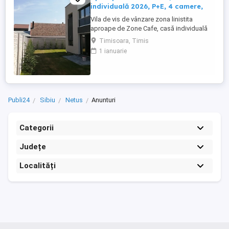
individuală 2026, P+E, 4 camere,
Vila de vis de vânzare zona linistita
aproape de Zone Cafe, casă individuală
2026, P+E, 4 camere, 3 bai, dressing,
Timisoara, Timis
terasa la etaj, teren 308 mp! Detalii
1 ianuarie
esențiale: Suprafață utilă: 130 mp + terasă
12 mp pentru momente de relaxare 4
camere luminoase, compartimentare
eficientă Teren : 308 mp, cu curte ...
Publi24
Sibiu
Netus
Anunturi
Categorii
Județe
Localități