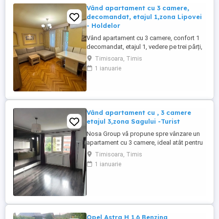
Vând apartament cu 3 camere,
decomandat, etajul 1,zona Lipovei
- Holdelor
Vând apartament cu 3 camere, confort 1
decomandat, etajul 1, vedere pe trei părți,
două băi , trei balcoane ( doua balcoane
Timisoara, Timis
plus o logie),S-72 mp, gaz, parchet,
1 ianuarie
faianță, gresie, termopane, izolație
termică interioara și exterioară,doua
apartamente pe etaj. Exista montate
centrale termice in bloc. Se ...
Vând apartament cu , 3 camere
etajul 3,zona Sagului -Turist
Nosa Group vă propune spre vânzare un
apartament cu 3 camere, ideal atât pentru
locuit, cât și pentru investiție, situat în
Timisoara, Timis
zona Șagului - Turist. Apartamentul se află
1 ianuarie
la etajul 3, este de tip confort 2 și dispune
de o suprafață utilă de 52 mp (56 mp
construiți), fiind optim compartimentat
pentru a ...
Opel Astra H 1.6 Benzina