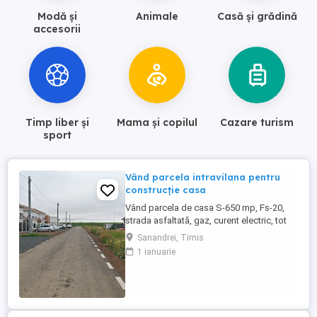
Modă și
Animale
Casă și grădină
accesorii
Timp liber și
Mama și copilul
Cazare turism
sport
Vând parcela intravilana pentru
construcție casa
Vând parcela de casa S-650 mp, Fs-20,
strada asfaltată, gaz, curent electric, tot
confortul , localitate Sânandrei, la ieșire
Sanandrei, Timis
către Carani , pe partea stângă. Avem
1 ianuarie
două parcele lipite, cine dorește un teren
mare, se pot vinde împreună . Categoria
de folosință : curți construcții ( toată
suprafața). Preț: ...