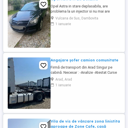
Opel Astra in stare deplasabila, are
problema la un injector si nu mai are
putere dar se poate deplasa, pretul este
Vulcana de Sus, Dambovita
negociabil la fata locului, masina are si
1 ianuarie
instalație Gpl omologată.
Angajare șofer camion comunitate
Firmă de transport din Arad Singur pe
cabină. Necesar : -Analize -Atestat Curse
circuit in 15 zile 3 zile libere 30 zile 7 zile
Arad, Arad
libere 8 săptămâni 14 zile libere
1 ianuarie
Austria,Cehia,Germania,Belgia, Franța,
Italia, Ungaria. Se pleaca si se vine cu
camionul , la sfârșitul perioadei, ...
Vila de vis de vânzare zona linistita
aproape de Zone Cafe, casă