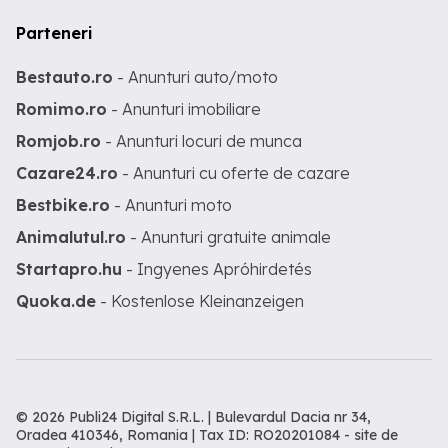
Parteneri
Bestauto.ro
- Anunturi auto/moto
Romimo.ro
- Anunturi imobiliare
Romjob.ro
- Anunturi locuri de munca
Cazare24.ro
- Anunturi cu oferte de cazare
Bestbike.ro
- Anunturi moto
Animalutul.ro
- Anunturi gratuite animale
Startapro.hu
- Ingyenes Apróhirdetés
Quoka.de
- Kostenlose Kleinanzeigen
© 2026 Publi24 Digital S.R.L. | Bulevardul Dacia nr 34,
Oradea 410346, Romania | Tax ID: RO20201084 -
site de