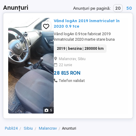
Anunțuri
20
50
Anunțuri pe pagină:
Vând logAn 2019 înmatriculat în
2020 0.9 tce
Vând logAn 0.9 tce fabricat 2019
înmatriculat 2020 martie stare buna
2019 | benzina | 280000 km
Malancrav, Sibiu
22 iunie
28 815 RON
Telefon validat
5
Publi24
Sibiu
Malancrav
Anunturi