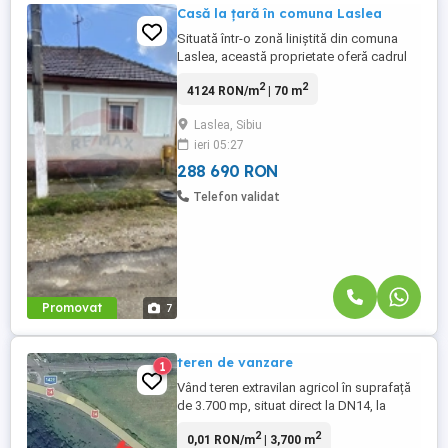
Casă la țară în comuna Laslea
Situată într-o zonă liniștită din comuna
Laslea, această proprietate oferă cadrul
perfect pentru cei care își doresc relaxare,
2
2
4124 RON/m
| 70 m
intimitate și aer curat, departe de agitația
urbană. Casa este amplasată pe un teren
Laslea, Sibiu
generos de 900 mp, cu curte și grădină
ieri 05:27
dreaptă, ușor de amenajat, ideală pentru
grădinărit, ...
288 690 RON
Telefon validat
Promovat
7
teren de vanzare
1
Vând teren extravilan agricol în suprafață
de 3.700 mp, situat direct la DN14, la
intersectia DN 14 cu 142E Acces direct din
2
2
0,01 RON/m
| 3,700 m
drum național (DN14) Carte Funciară (CF)