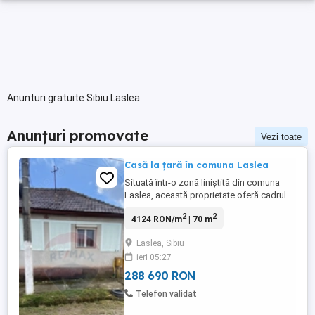
Anunturi gratuite Sibiu Laslea
Anunțuri promovate
Vezi toate
Casă la țară în comuna Laslea
Situată într-o zonă liniștită din comuna
Laslea, această proprietate oferă cadrul
perfect pentru cei care își doresc relaxare,
2
2
4124 RON/m
| 70 m
intimitate și aer curat, departe de agitația
urbană. Casa este amplasată pe un teren
Laslea, Sibiu
generos de 900 mp, cu curte și grădină
ieri 05:27
dreaptă, ușor de amenajat, ideală pentru
grădinărit, ...
288 690 RON
Telefon validat