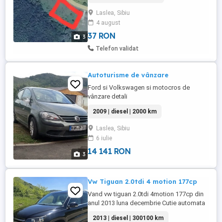
acte la zi Teren compact, ușor de
Laslea, Sibiu
exploatat Zonă liniștită, lângă natură
4 august
pădure
37 RON
3
Telefon validat
Autoturisme de vânzare
Ford si Volkswagen si motocros de
vânzare detali
2009 | diesel | 2000 km
Laslea, Sibiu
6 iulie
14 141 RON
3
Vw Tiguan 2.0tdi 4 motion 177cp
Vand vw tiguan 2.0tdi 4motion 177cp din
anul 2013 luna decembrie Cutie automata
in 7 trepte Distributie schimbata Ulei+filtre
2013 | diesel | 300100 km
in urma cu 8000km (la fiecare 15000 km a