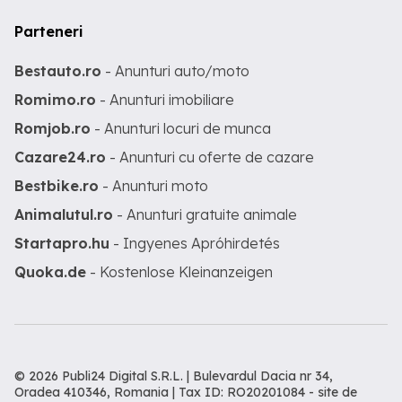
Parteneri
Bestauto.ro
- Anunturi auto/moto
Romimo.ro
- Anunturi imobiliare
Romjob.ro
- Anunturi locuri de munca
Cazare24.ro
- Anunturi cu oferte de cazare
Bestbike.ro
- Anunturi moto
Animalutul.ro
- Anunturi gratuite animale
Startapro.hu
- Ingyenes Apróhirdetés
Quoka.de
- Kostenlose Kleinanzeigen
© 2026 Publi24 Digital S.R.L. | Bulevardul Dacia nr 34,
Oradea 410346, Romania | Tax ID: RO20201084 -
site de