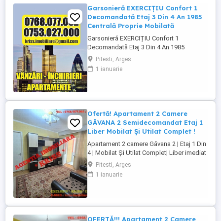
Garsonieră EXERCIȚIU Confort 1
Decomandată Etaj 3 Din 4 An 1985
Centrală Proprie Mobilată
Garsonieră EXERCIȚIU Confort 1
Decomandată Etaj 3 Din 4 An 1985
Centrală Proprie Mobilată - Agenția
Pitesti, Arges
Imobiliară * KRISSS * prezintă spre
1 ianuarie
vânzare, în exclusivitate, o garsonieră
situată în zona Exercițiu, una dintre cele
mai căutate zone ale orașului datorită
accesului rapid ...
Ofertă! Apartament 2 Camere
GĂVANA 2 Semidecomandat Etaj 1
Liber Mobilat Și Utilat Complet !
Apartament 2 camere Găvana 2 | Etaj 1 Din
4 | Mobilat Și Utilat Complet| Liber imediat
| Zonă liniștită - Descoperă un apartament
Pitesti, Arges
de 2 camere Semidecomandat, situat la
1 ianuarie
etajul 1 din 4, într-un bloc îngrijit din
Găvana 2 una dintre cele mai apreciate ...
OFERTĂ!!! Apartament 2 Camere