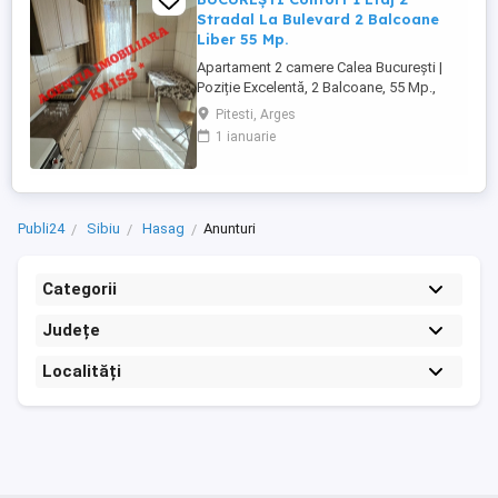
Stradal La Bulevard 2 Balcoane
Liber 55 Mp.
Apartament 2 camere Calea București |
Poziție Excelentă, 2 Balcoane, 55 Mp.,
Spațiu Generos, Disponibil Imediat - Vă
Pitesti, Arges
prezentăm un apartament de 2 camere
1 ianuarie
situat pe Calea București, într-una dintre
cele mai accesibile și căutate zone ale
orașului. Proprietatea se află la etajul 2 al
unui bloc cu 4 ...
Publi24
Sibiu
Hasag
Anunturi
Categorii
Județe
Localități