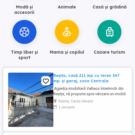
Modă și
Animale
Casă și grădină
accesorii
Timp liber și
Mama și copilul
Cazare turism
sport
Reșița, casă 211 mp cu teren 347
mp. și garaj, zona Centrala
Agenția imobiliară Valteos Interimob din
Reșița, vă propune spre vânzare un imobil
compus din casă, curte, terasă și anexe,
Resita, Caras-Severin
amplasate pe un teren de cca 347 mp.
1 ianuarie
Proprietatea se remarcă prin amplasament
fiind situată la 500 mp de centrul orașului.
Dispunerea spațiilor cu intrări separate
este astfel ...