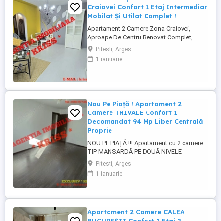
Craiovei Confort 1 Etaj Intermediar
Mobilat Și Utilat Complet !
Apartament 2 Camere Zona Craiovei,
Aproape De Centru Renovat Complet,
Mobilat Premium, Etaj Intermediar, Bloc Cu
Pitesti, Arges
Lift - Îți prezentăm un apartament modern
1 ianuarie
și extrem de bine poziționat, situat în zona
Craiovei, una dintre cele mai căutate zone
datorită accesului rapid către centrul
orașului, ...
Nou Pe Piață ! Apartament 2
Camere TRIVALE Confort 1
Decomandat 94 Mp Liber Centrală
Proprie
NOU PE PIAȚĂ !!! Apartament cu 2 camere
TIP MANSARDĂ PE DOUĂ NIVELE
spațioasă 94 Mp., în Trivale Complex 2,
Pitesti, Arges
Pitești - Te invităm să descoperi un
1 ianuarie
apartament deosebit, recent intrat pe
piață, situat într-o zonă liniștită și verde
din cartierul Trivale Complex 2. Ideal
pentru cei care caută confort, ...
Apartament 2 Camere CALEA
BUCUREȘTI Confort 1 Etaj 2