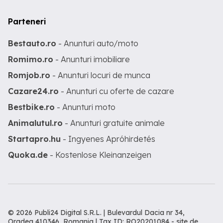
Parteneri
Bestauto.ro
- Anunturi auto/moto
Romimo.ro
- Anunturi imobiliare
Romjob.ro
- Anunturi locuri de munca
Cazare24.ro
- Anunturi cu oferte de cazare
Bestbike.ro
- Anunturi moto
Animalutul.ro
- Anunturi gratuite animale
Startapro.hu
- Ingyenes Apróhirdetés
Quoka.de
- Kostenlose Kleinanzeigen
© 2026 Publi24 Digital S.R.L. | Bulevardul Dacia nr 34,
Oradea 410346, Romania | Tax ID: RO20201084 -
site de