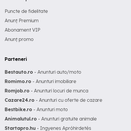
Puncte de fidelitate
Anunț Premium
Abonament VIP
Anunț promo
Parteneri
Bestauto.ro
- Anunturi auto/moto
Romimo.ro
- Anunturi imobiliare
Romjob.ro
- Anunturi locuri de munca
Cazare24.ro
- Anunturi cu oferte de cazare
Bestbike.ro
- Anunturi moto
Animalutul.ro
- Anunturi gratuite animale
Startapro.hu
- Ingyenes Apróhirdetés