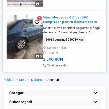
din pvc de 10mm și sunt disponibile în
1
două variante de ...
Vând Mercedes C Class 200
3
Kompresor pentru dezmembrare
Mașina a avut accident pe partea stângă,
de curând. A derapat pe gheață. Am
folosit-o 8 ani. A fost îngrijită și este
2001 | benzina | 269789 km
funcțională. Nu are nici o eroare în bord
după cum se vede și în poze. Anul de
Dobarca, Sibiu
fabricație 2001. Cutie automată care
15 iunie
merge perfect. Motor 2.0 l. Pe benzină.
5
Trage bine: 164 CP Kilometri ...
2 500 RON
Telefon validat
Publi24
Sibiu
Dobarca
Anunturi
Categorii
Subcategorii