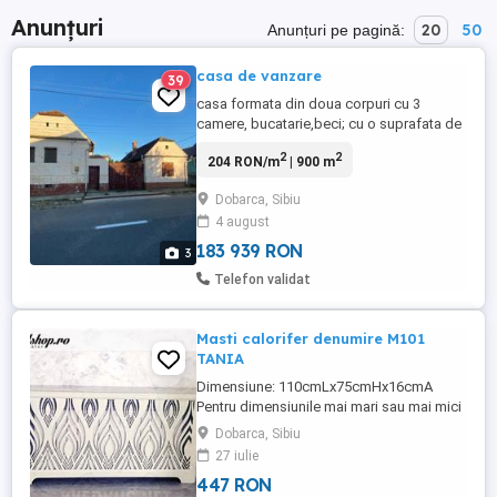
Anunțuri
20
50
Anunțuri pe pagină:
casa de vanzare
39
casa formata din doua corpuri cu 3
camere, bucatarie,beci; cu o suprafata de
400 mp curte+ 500mp gradina, la 35 km
2
2
204 RON/m
| 900 m
de Sibiu, apa curenta, racordarea la gaze
in lucru
Dobarca, Sibiu
4 august
183 939 RON
3
Telefon validat
Masti calorifer denumire M101
TANIA
Dimensiune: 110cmLx75cmHx16cmA
Pentru dimensiunile mai mari sau mai mici
decat cele afișate, trimiteți pe e-mail
Dobarca, Sibiu
masura exactă și vi se va comunica prețul.
27 iulie
Se pot realiza modele la comanda si din
447 RON
sectiunea " Pereti decorativi" Mastile sunt