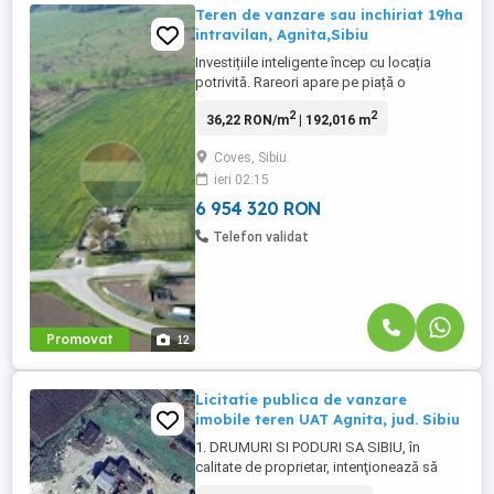
Teren de vanzare sau inchiriat 19ha
intravilan, Agnita,Sibiu
Investițiile inteligente încep cu locația
potrivită. Rareori apare pe piață o
proprietate care îmbină o suprafață
2
2
36,22 RON/m
| 192,016 m
generoasă, acces excelent și un potențial
real de dezvoltare. Vă oferim spre vânzare
Coves, Sibiu
sau inchiriere, 192.016 mp (aproximativ 19
ieri 02:15
hectare) de teren intravilan, împărțiți în
două parcele de ...
6 954 320 RON
Telefon validat
Promovat
12
Licitatie publica de vanzare
imobile teren UAT Agnita, jud. Sibiu
1. DRUMURI SI PODURI SA SIBIU, în
calitate de proprietar, intenţionează să
valorifice prin licitatie publica de vanzare,